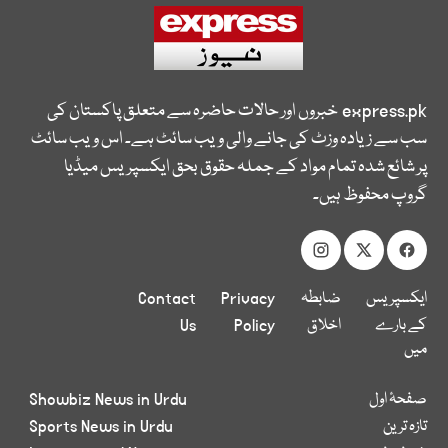
express.pk
خبروں اور حالات حاضرہ سے متعلق پاکستان کی
سب سے زیادہ وزٹ کی جانے والی ویب سائٹ ہے۔ اس ویب سائٹ
پر شائع شدہ تمام مواد کے جملہ حقوق بحق ایکسپریس میڈیا
گروپ محفوظ ہیں۔
ایکسپریس
ضابطہ
Privacy
Contact
کے بارے
اخلاق
Policy
Us
میں
صفحۂ اول
Showbiz News in Urdu
تازہ ترین
Sports News in Urdu