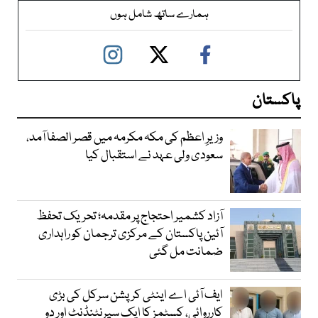
ہمارے ساتھ شامل ہوں
پاکستان
وزیرِ اعظم کی مکہ مکرمہ میں قصر الصفا آمد،
سعودی ولی عہد نے استقبال کیا
آزاد کشمیر احتجاج پر مقدمہ؛ تحریک تحفظ
آئین پاکستان کے مرکزی ترجمان کو راہداری
ضمانت مل گئی
ایف آئی اے اینٹی کرپشن سرکل کی بڑی
کارروائی، کسٹمز کا ایک سپرنٹنڈنٹ اور دو