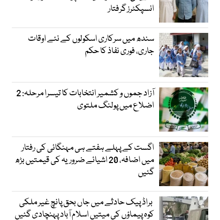
انسپکٹرز گرفتار
سندھ میں سرکاری اسکولوں کے نئے اوقات
جاری، فوری نفاذ کا حکم
آزاد جموں و کشمیر انتخابات کا تیسرا مرحلہ: 2
اضلاع میں پولنگ ملتوی
اگست کے پہلے ہفتے ہی مہنگائی کی رفتار
میں اضافہ، 20 اشیائے ضروریہ کی قیمتیں بڑھ
گئیں
براڈ پیک حادثے میں جاں بحق پانچ غیر ملکی
کوہ پیماؤں کی میتیں اسلام آباد پہنچادی گئیں