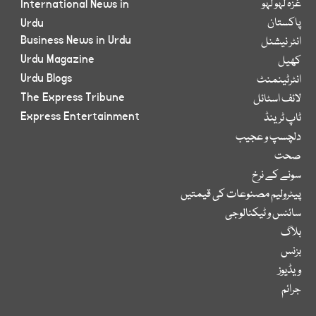
غزہ لہو لہو
International News in
پاکستان
Urdu
Business News in Urdu
انٹر نیشنل
Urdu Magazine
کھیل
Urdu Blogs
انٹرٹینمنٹ
The Express Tribune
لائف اسٹائل
Express Entertainment
ٹاپ ٹرینڈ
دلچسپ و عجیب
صحت
سونے کے نرخ
پیٹرولیم مصنوعات کی قیمتیں
سائنس و ٹیکنالوجی
بلاگ
بزنس
ویڈیوز
جرائم