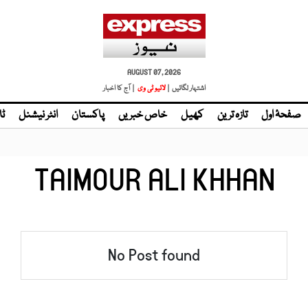
AUGUST 07, 2026
اشتہار لگائیں |
لائیو ٹی وی
| آج کا اخبار
صفحۂ اول
تازہ ترین
کھیل
خاص خبریں
پاکستان
انٹر نیشنل
ٹا
TAIMOUR ALI KHHAN
No Post found