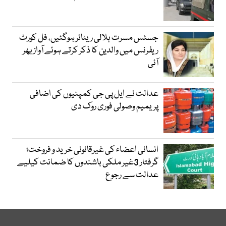
جسٹس مسرت ہلالی ریٹائر ہوگئیں، فل کورٹ
ریفرنس میں والدین کا ذکر کرتے ہوئے آواز بھر
آئی
عدالت نے ایل پی جی کمپنیوں کی اضافی
پریمیم وصولی فوری روک دی
انسانی اعضاء کی غیرقانونی خرید و فروخت؛
گرفتار 3غیر ملکی باشندوں کا ضمانت کیلیے
عدالت سے رجوع