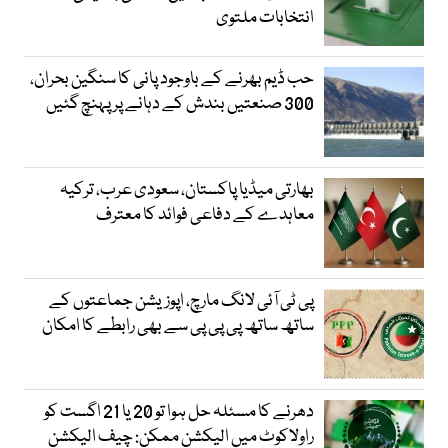
انتخابات ملتوی
حب ڈیم بھرنے کے باوجود پانی کا سنگین بحران،
300 صنعتیں بندش کے دہانے پر پہنچ گئیں
بھارتی میڈیا پاکستان، سعودی عرب، ترکیہ
معاہدے کے دفاعی فوائد کا معترف
پی ٹی آئی لانگ مارچ، اپوزیشن جماعتوں کے
ساتھ ساتھ پی پی پی سے بھی رابطے کا امکان
دھرنے کا مسئلہ حل ہوا تو 20 یا 21 اگست کو
راولاکوٹ میں الیکشن ممکن: چیف الیکشن