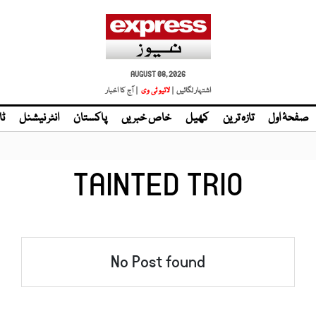
AUGUST 08, 2026
اشتہار لگائیں |
لائیو ٹی وی
| آج کا اخبار
صفحۂ اول
تازہ ترین
کھیل
خاص خبریں
پاکستان
انٹر نیشنل
ٹا
TAINTED TRIO
No Post found