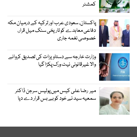
کمشنر
پاکستان، سعودی عرب اور ترکیہ کے درمیان مکہ
دفاعی معاہدے کو تاریخی سنگ میل قرار،
خصوصی نغمہ جاری
وزارت خارجہ سے دستاویزات کی تصدیق کروانے
والا غیرقانونی نیٹ ورک پکڑا گیا
میر رضا علی کیس میں پولیس سرجن ڈاکٹر
سمعیہ سید نے خود کو بے بس قرار دے دیا