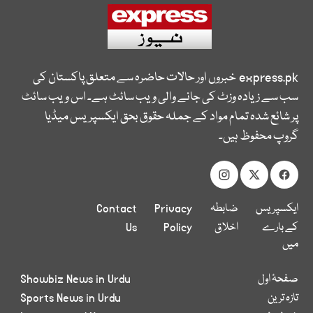
express.pk
خبروں اور حالات حاضرہ سے متعلق پاکستان کی
سب سے زیادہ وزٹ کی جانے والی ویب سائٹ ہے۔ اس ویب سائٹ
پر شائع شدہ تمام مواد کے جملہ حقوق بحق ایکسپریس میڈیا
گروپ محفوظ ہیں۔
ایکسپریس
ضابطہ
Privacy
Contact
کے بارے
اخلاق
Policy
Us
میں
صفحۂ اول
Showbiz News in Urdu
تازہ ترین
Sports News in Urdu