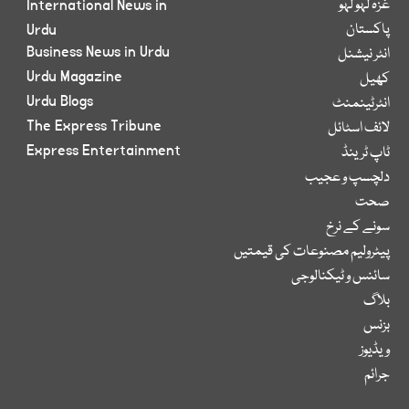
غزہ لہو لہو
International News in
پاکستان
Urdu
Business News in Urdu
انٹر نیشنل
Urdu Magazine
کھیل
Urdu Blogs
انٹرٹینمنٹ
The Express Tribune
لائف اسٹائل
Express Entertainment
ٹاپ ٹرینڈ
دلچسپ و عجیب
صحت
سونے کے نرخ
پیٹرولیم مصنوعات کی قیمتیں
سائنس و ٹیکنالوجی
بلاگ
بزنس
ویڈیوز
جرائم