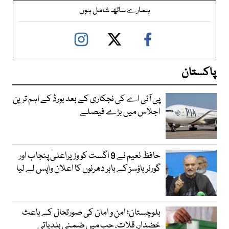
ہمارے ساتھ شامل ہوں
پاکستان
پی آئی اے کی نجکاری کے بعد بورڈ کے اہم ترین
اجلاس میں بڑے فیصلے
حافظ نعیم نے 9 اگست کو وزیراعلیٰ پنجاب اور
گورنر ہاؤسز کے باہر دھرنوں کا اعلان واپس لے لیا
بلوچستان؛ امن و امان کی صورتحال کے باعث
خضدار، قلات، حب میں ضمنی بلدیاتی