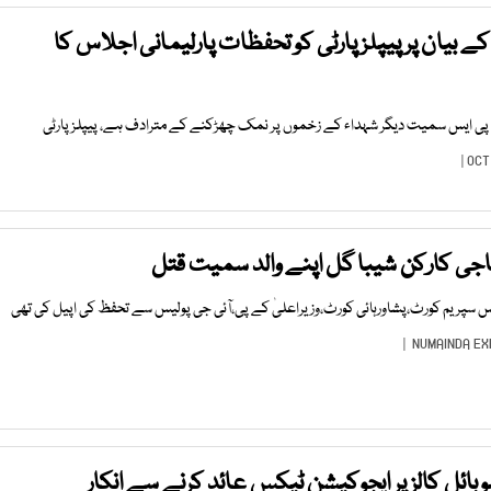
ے بیان پر پیپلزپارٹی کو تحفظات پارلیمانی اجلاس کا
ے پی ایس سمیت دیگر شہداء کے زخموں پر نمک چھڑکنے کے مترادف ہے، پیپلزپارٹی
جی کارکن شیبا گل اپنے والد سمیت قتل
سپریم کورٹ،پشاورہائی کورٹ،وزیراعلیٰ کے پی،آئی جی پولیس سے تحفظ کی اپیل کی تھی
NUMAINDA E
ئل کالز پر ایجوکیشن ٹیکس عائد کرنے سے انکار