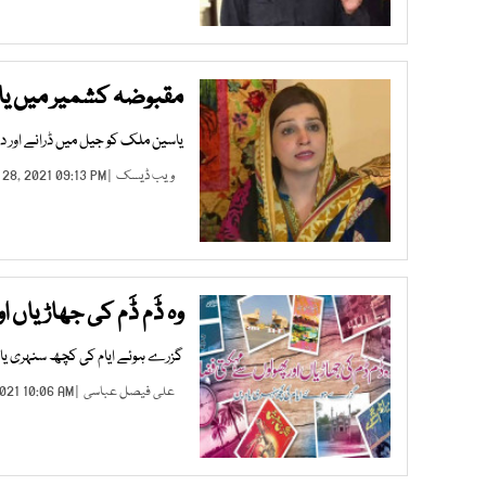
مقبوضہ کشمیر میں یاس
یاسین ملک کو جیل میں ڈرانے اور دھ
ویب ڈیسک
| DEC 28, 2021 09:13 PM |
وہ ڈَم ڈَم کی جھاڑیاں 
گزرے ہوئے ایام کی کچھ سنہری یا
علی فیصل عباسی
| NOV 07, 2021 10:06 AM |