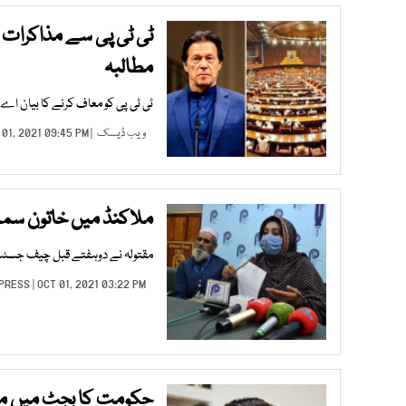
ٹی ٹی پی سے مذاکرات ک
مطالبہ
ٹی ٹی پی کو معاف کرنے کا بیان ا
ویب ڈیسک
| OCT 01, 2021 09:45 PM |
ملاکنڈ میں خاتون سما
مقتولہ نے دوہفتے قبل چیف جسٹس 
XPRESS
| OCT 01, 2021 03:22 PM |
حکومت کا بجٹ میں موبا