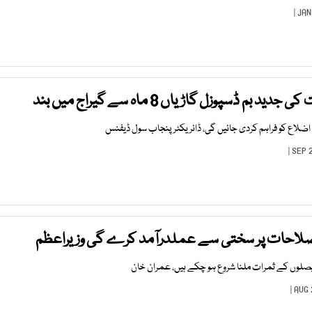
بم ڈسپوزل گاڑیاں 8 ماہ سے گیراج میں بند
اضلاع کو فراہم کردی جائیں گی، ڈائریکٹر پنجاب سول ڈیفنس
صلاحات پر سختی سے عملدرآمد کرے گی وزیراعظم
لوں کے ثمرات ملنا شروع ہو چکے ہیں، عمران خان