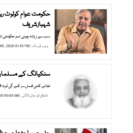
حکومت عوام کولوٹ رہ
شہبازشریف
سب سے زیادہ چینی اہم حکومتی شخص
ویب ڈیسک
| MAR 06, 2020 01:45 PM |
سنکیانگ کے مسلمان او
نجانے کتنی فصل ِسر کٹے گی تو یہ
اشفاق اللہ جان ڈاگئی
| JAN 02, 2020 09:09 AM |