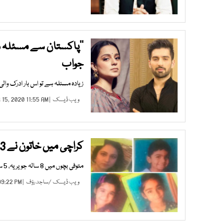
’’پاکستان سے مسئلہ ہے 
جواب
زیادہ مسئلہ ہے تو اس بار ادرک والی
ویب ڈیسک
| AUG 15, 2020 11:55 AM |
کراچی میں خاتون نے 3 بچوں کو زہر دے کرخودکشی کرلی
متوفی بچوں میں 8 سالہ جویریہ، 5 سالہ اریشا اور 3 سالہ باقر شامل ہیں، پولیس حکام
ویب ڈیسک
/
ساجد رؤف
| AUG 11, 2020 09:22 PM |