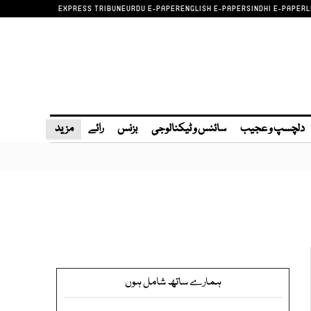
EXPRESS TRIBUNE
URDU E-PAPER
ENGLISH E-PAPER
SINDHI E-PAPER
L
دلچسپ و عجیب
سائنس و ٹیکنالوجی
بزنس
رائے
مزید
ہمارے ساتھ شامل ہوں