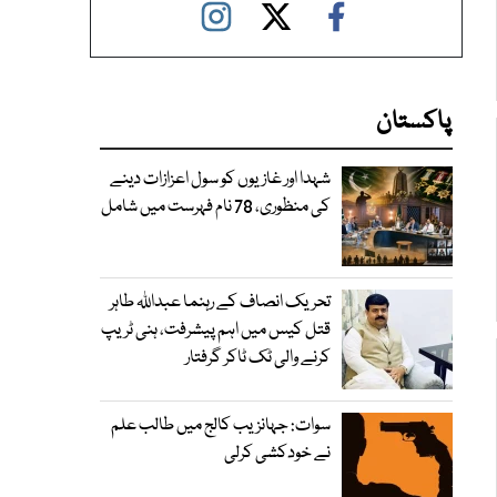
پاکستان
شہدا اور غازیوں کو سول اعزازات دینے
کی منظوری، 78 نام فہرست میں شامل
تحریک انصاف کے رہنما عبداللہ طاہر
قتل کیس میں اہم پیشرفت، ہنی ٹریپ
کرنے والی ٹک ٹاکر گرفتار
سوات: جہانزیب کالج میں طالب علم
نے خودکشی کرلی