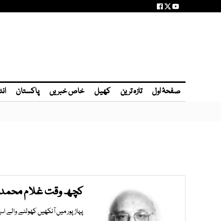
صفحۂ اول
تازہ ترین
کھیل
خاص خبریں
پاکستان
انٹ
کچھ وقت غلام محمد ق
پہاڑپور میں آنکھیں کھولنے والے اس