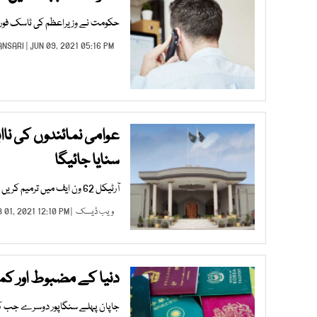
حکومت نے وزیراعظم کی ٹاسک فورس 
ANSARI
| JUN 09, 2021 05:16 PM |
عوامی نمائندوں کی ناا
سنایا جائیگا
آرٹیکل 62 ون ایف میں ترمیم کریں ورنہ ہم سب نااہل ہو سکتے ہیں، اسلام آباد ہائیکورٹ
ویب ڈیسک
| FEB 01, 2021 12:10 PM |
دنیا کے مضبوط اور کم
جاپان پہلے سنگاپور دوسرے جب کہ ج