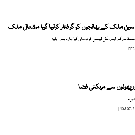
ین ملک کے بھانجوں کو گرفتار کرلیا گیا مشعال ملک
مکانے کے لیے انکی فیملی کو ہراساں کیا جارہا ہے، اہلیہ
اور پھولوں سے مہکتی فضا
دیں۔