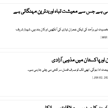
ی ہے جس سے معیشت تباہ اوربدترین مہنگائی ہے
یت نے برآمد کی لیکن عمران نیازی کی آنکھیں اورکان بند ہیں، شہباز شریف
ر پاکستان میں مذہبی آزادی
 قیمت ادا ہوگی، ابھی تک تو صرف فصل سر کٹتی ہی چلی جارہی ہے۔