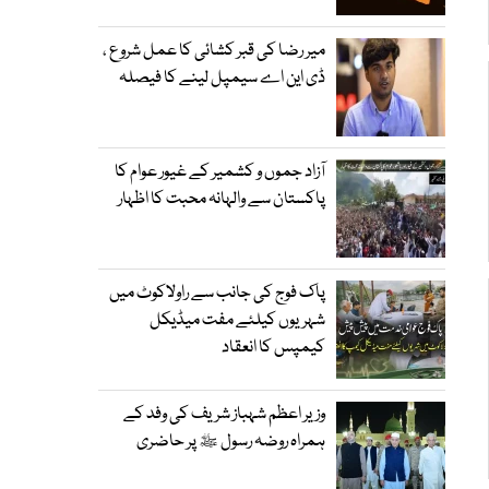
میر رضا کی قبر کشائی کا عمل شروع ،
ڈی این اے سیمپل لینے کا فیصلہ
آزاد جموں و کشمیر کے غیور عوام کا
پاکستان سے والہانہ محبت کا اظہار
پاک فوج کی جانب سے راولاکوٹ میں
شہریوں کیلئے مفت میڈیکل
کیمپس کا انعقاد
وزیر اعظم شہباز شریف کی وفد کے
ہمراہ روضہ رسول ﷺ پر حاضری