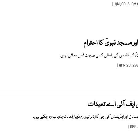
AMJAD ISLAM
 مسجد نبویؐ کا احترام
ؐ کے تقدس کی پامالی کسی صورت قابل معافی نہیں
 ایف آئی اے تعینات
تان اور ایڈیشنل آئی جی کاؤنٹر ٹیررازم ڈیپارٹمنٹ پنجاب رہ چکے ہیں۔