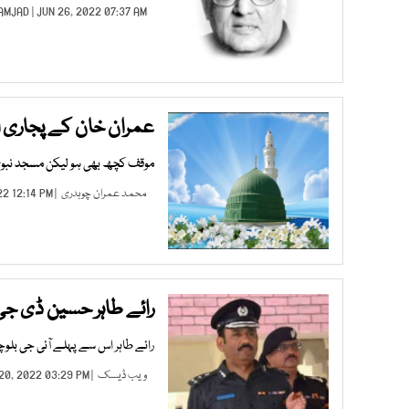
 AMJAD
| JUN 26, 2022 07:37 AM |
عمران خان کے پجاری اور
موقف کچھ بھی ہو لیکن مسجد نبوی
محمد عمران چوہدری
| APR 29, 2022 12:14 PM |
رائے طاہر حسین ڈی جی
رائے طاہر اس سے پہلے آئی جی بلوچس
ویب ڈیسک
| APR 20, 2022 03:29 PM |