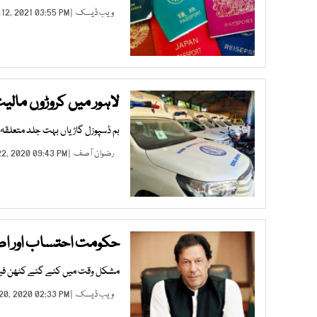
ویب ڈیسک
| JAN 12, 2021 03:55 PM |
لاہور میں کروڑوں مالیت کی جدید 
بم ڈسپوزل گاڑیاں بہت جلد متعلقہ 
رضوان آصف
| SEP 22, 2020 09:43 PM |
حکومت احتساب اور ا
مشکل وقت میں کئے گئے کٹھن فیص
ویب ڈیسک
| AUG 20, 2020 02:33 PM |