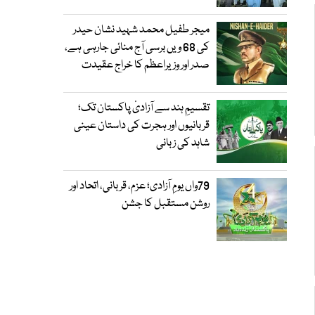
میجر طفیل محمد شہید نشان حیدر
کی 68 ویں برسی آج منائی جارہی ہے،
صدر اور وزیراعظم کا خراج عقیدت
تقسیمِ ہند سے آزادیٔ پاکستان تک؛
قربانیوں اور ہجرت کی داستان عینی
شاہد کی زبانی
79واں یومِ آزادی؛ عزم، قربانی، اتحاد اور
روشن مستقبل کا جشن