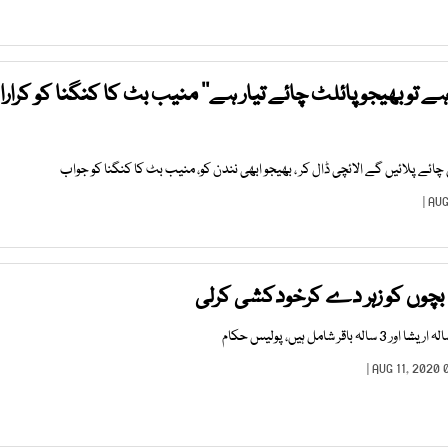
تو بھیجو پائلٹ چائے تیار ہے‘‘ منیب بٹ کا کنگنا کو کرارا
 چائے پلائیں گے الائچی ڈال کر ، بھیجو ابھی نندن کو، منیب بٹ کا کنگنا کو جواب