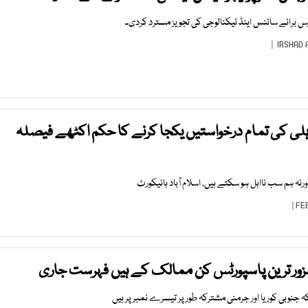
برائے سائنس اینڈ ٹیکنالوجی کی تجویز مسترد کردی۔
IRSHAD 
ہلی کی تمام درخواستیں یکجا کرنے کا حکم اکٹھے فیصلہ
زور ترین پاسپورٹس کن ممالک کے ہیں فہرست جاری
نوبی کوریا اور جرمنی مشترکہ طور پر تیسرے نمبر پر ہیں