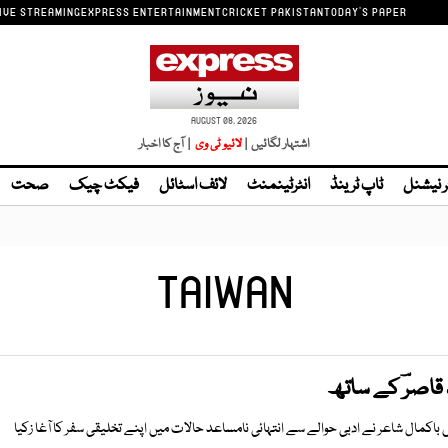
IVE STREAMING
EXPRESS ENTERTAINMENT
CRICKET PAKISTAN
TODAY'S PAPER
AUGUST 08, 2026
اشتہار لگائیں |
لائیو ٹی وی
| آج کا اخبار
ر نیشنل
ٹاپ ٹرینڈ
انٹرٹینمنٹ
لائف اسٹائل
فیکٹ چیک
صحت
TAIWAN
اصرؔ کے ساتھ
 باکمال شاعر نے ادبی حوالے سے انتہائی نامساعد حالات میں اپنے تخلیقی سفر کا آغا زکیا