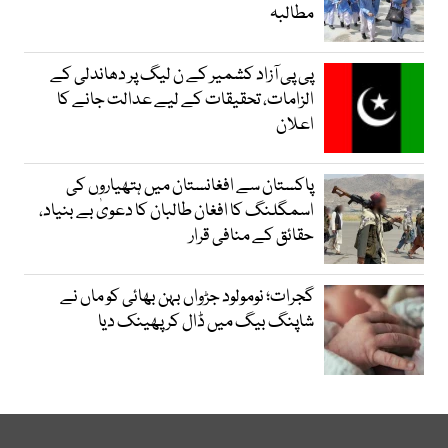
مطالبہ
پی پی آزاد کشمیر کے ن لیگ پر دھاندلی کے
الزامات، تحقیقات کے لیے عدالت جانے کا
اعلان
پاکستان سے افغانستان میں ہتھیاروں کی
اسمگلنگ کا افغان طالبان کا دعویٰ بے بنیاد،
حقائق کے منافی قرار
گجرات؛ نومولود جڑواں بہن بھائی کو ماں نے
شاپنگ بیگ میں ڈال کر پھینک دیا