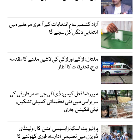
آزاد کشمیر عام انتخابات کے آخری مرحلے میں
انتخابی دنگل کل سجے گا
ملتان: لڑکے اور لڑکی کی لاشیں ملنے کا مقدمہ
درج، تحقیقات کا آغاز
میر رضا قتل کیس: ڈی آئی جی عامر فاروقی کی
سربراہی میں نئی تحقیقاتی کمیٹی تشکیل،
نوٹی فکیشن جاری
پرائیویٹ اسکولز ایسوسی ایشن کا راولپنڈی
ڈویژن میں تعلیمی ادارے فوری کھولنے کا