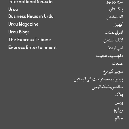
غزہ لہو لہو
International News in
پاکستان
Urdu
Business News in Urdu
انٹر نیشنل
Urdu Magazine
کھیل
Urdu Blogs
انٹرٹینمنٹ
The Express Tribune
لائف اسٹائل
Express Entertainment
ٹاپ ٹرینڈ
دلچسپ و عجیب
صحت
سونے کے نرخ
پیٹرولیم مصنوعات کی قیمتیں
سائنس و ٹیکنالوجی
بلاگ
بزنس
ویڈیوز
جرائم