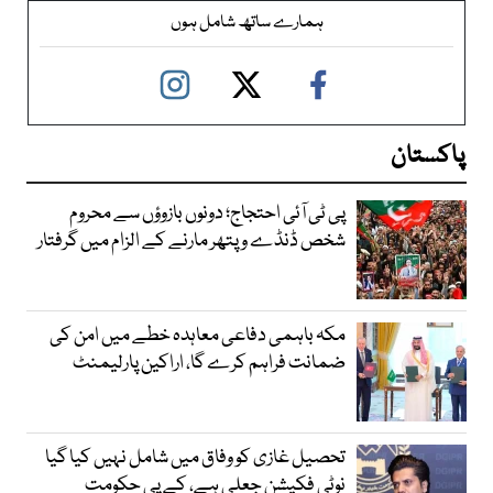
ہمارے ساتھ شامل ہوں
پاکستان
پی ٹی آئی احتجاج؛ دونوں بازوؤں سے محروم
شخص ڈنڈے و پتھر مارنے کے الزام میں گرفتار
مکہ باہمی دفاعی معاہدہ خطے میں امن کی
ضمانت فراہم کرے گا، اراکین پارلیمنٹ
تحصیل غازی کو وفاق میں شامل نہیں کیا گیا
نوٹی فکیشن جعلی ہے، کے پی حکومت