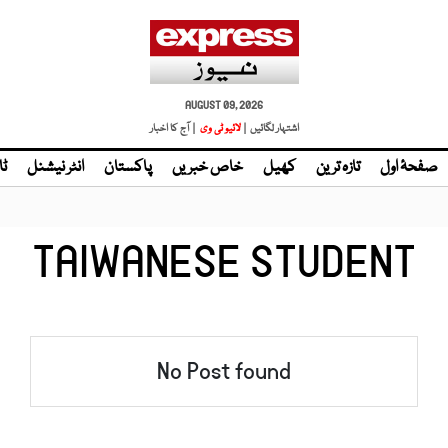
AUGUST 09, 2026
اشتہار لگائیں |
لائیو ٹی وی
| آج کا اخبار
صفحۂ اول
تازہ ترین
کھیل
خاص خبریں
پاکستان
انٹر نیشنل
ٹا
TAIWANESE STUDENT
No Post found