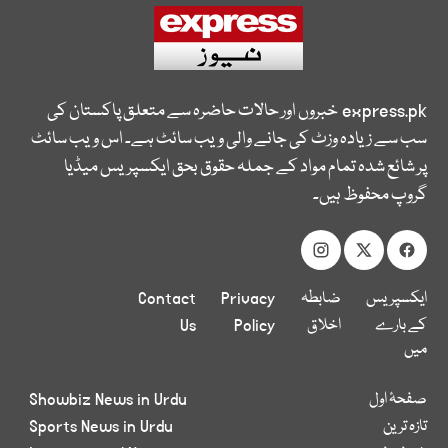
express.pk
خبروں اور حالات حاضرہ سے متعلق پاکستان کی
سب سے زیادہ وزٹ کی جانے والی ویب سائٹ ہے۔ اس ویب سائٹ
پر شائع شدہ تمام مواد کے جملہ حقوق بحق ایکسپریس میڈیا
گروپ محفوظ ہیں۔
ایکسپریس
ضابطہ
Privacy
Contact
کے بارے
اخلاق
Policy
Us
میں
صفحۂ اول
Showbiz News in Urdu
تازہ ترین
Sports News in Urdu