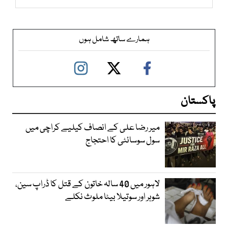
ہمارے ساتھ شامل ہوں
پاکستان
میر رضا علی کے انصاف کیلیے کراچی میں
سول سوسائٹی کا احتجاج
لاہور میں 40 سالہ خاتون کے قتل کا ڈراپ سین،
شوہر اور سوتیلا بیٹا ملوث نکلے