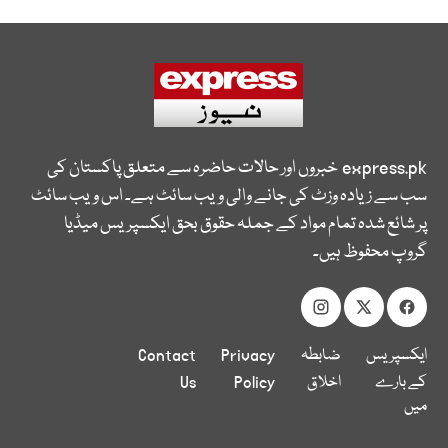
express.pk
خبروں اور حالات حاضرہ سے متعلق پاکستان کی
سب سے زیادہ وزٹ کی جانے والی ویب سائٹ ہے۔ اس ویب سائٹ
پر شائع شدہ تمام مواد کے جملہ حقوق بحق ایکسپریس میڈیا
گروپ محفوظ ہیں۔
ایکسپریس
ضابطہ
Privacy
Contact
کے بارے
اخلاق
Policy
Us
میں