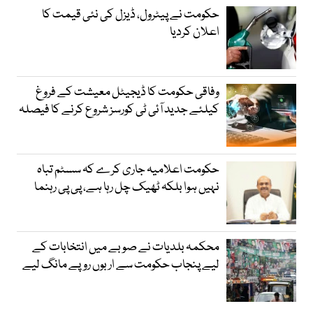
حکومت نے پیٹرول، ڈیزل کی نئی قیمت کا
اعلان کردیا
وفاقی حکومت کا ڈیجیٹل معیشت کے فروغ
کیلئے جدید آئی ٹی کورسز شروع کرنے کا فیصلہ
حکومت اعلامیہ جاری کرے کہ سسٹم تباہ
نہیں ہوا بلکہ ٹھیک چل رہا ہے، پی پی رہنما
محکمہ بلدیات نے صوبے میں انتخابات کے
لیے پنجاب حکومت سے اربوں روپے مانگ لیے