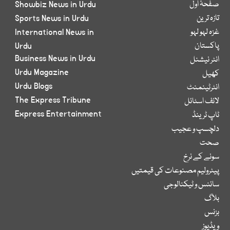
صفحۂ اول
Showbiz News in Urdu
تازہ ترین
Sports News in Urdu
غزہ لہو لہو
International News in
پاکستان
Urdu
Business News in Urdu
انٹر نیشنل
Urdu Magazine
کھیل
Urdu Blogs
انٹرٹینمنٹ
The Express Tribune
لائف اسٹائل
Express Entertainment
ٹاپ ٹرینڈ
دلچسپ و عجیب
صحت
سونے کے نرخ
پیٹرولیم مصنوعات کی قیمتیں
سائنس و ٹیکنالوجی
بلاگ
بزنس
ویڈیوز