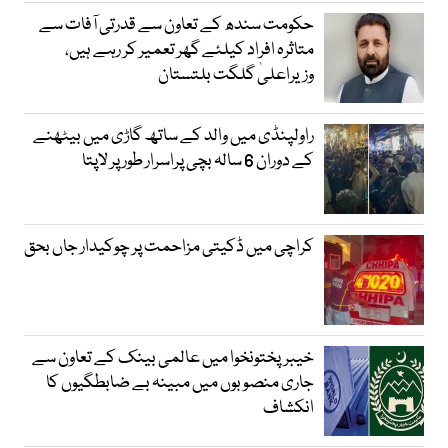
حکومت سندھ کے تعاون سے قدرتی آفات سے
متاثرہ افراد کیلئے گھر تعمیر کر رہے ہیں،
وزیراعلیٰ گلگت بلتستان
راولپنڈی میں والد کے ساتھ گاڑی میں بیٹھنے
کے دوران 6 سالہ بچی پراسرار طور پر لاپتا
کراچی میں ڈکیتی مزاحمت پر چوکیدار جاں بحق
خیبرپختونخوا میں عالمی بینک کے تعاون سے
جاری منصوبوں میں مبینہ بے ضابطگیوں کا
انکشاف