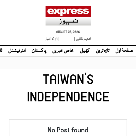
AUGUST 07, 2026
اشتہار لگائیں |
| آج کا اخبار
صفحۂ اول
تازہ ترین
کھیل
خاص خبریں
پاکستان
انٹر نیشنل
ٹا
TAIWAN’S
INDEPENDENCE
No Post found