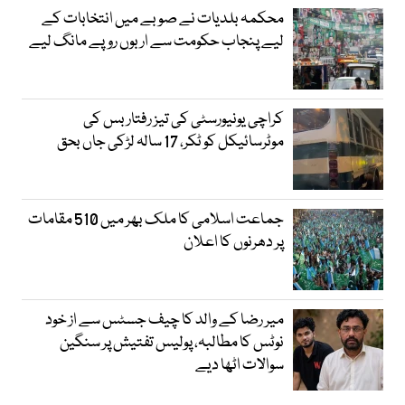
محکمہ بلدیات نے صوبے میں انتخابات کے
لیے پنجاب حکومت سے اربوں روپے مانگ لیے
کراچی یونیورسٹی کی تیز رفتار بس کی
موٹرسائیکل کو ٹکر، 17 سالہ لڑکی جاں بحق
جماعت اسلامی کا ملک بھر میں 510 مقامات
پر دھرنوں کا اعلان
میر رضا کے والد کا چیف جسٹس سے از خود
نوٹس کا مطالبہ، پولیس تفتیش پر سنگین
سوالات اٹھا دیے