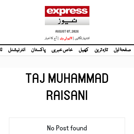
AUGUST 07, 2026
اشتہار لگائیں |
لائیو ٹی وی
| آج کا اخبار
صفحۂ اول
تازہ ترین
کھیل
خاص خبریں
پاکستان
انٹر نیشنل
ٹا
TAJ MUHAMMAD
RAISANI
No Post found