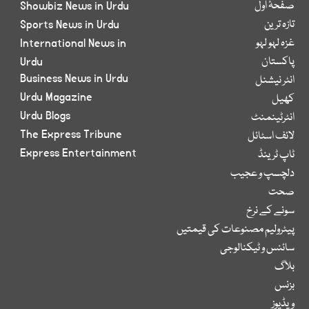
صفحۂ اول
Showbiz News in Urdu
تازہ ترین
Sports News in Urdu
غزہ لہو لہو
International News in
پاکستان
Urdu
Business News in Urdu
انٹر نیشنل
Urdu Magazine
کھیل
Urdu Blogs
انٹرٹینمنٹ
The Express Tribune
لائف اسٹائل
Express Entertainment
ٹاپ ٹرینڈ
دلچسپ و عجیب
صحت
سونے کے نرخ
پیٹرولیم مصنوعات کی قیمتیں
سائنس و ٹیکنالوجی
بلاگ
بزنس
ویڈیوز