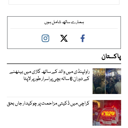
ہمارے ساتھ شامل ہوں
پاکستان
راولپنڈی میں والد کے ساتھ گاڑی میں بیٹھنے
کے دوران 6 سالہ بچی پراسرار طور پر لاپتا
کراچی میں ڈکیتی مزاحمت پر چوکیدار جاں بحق