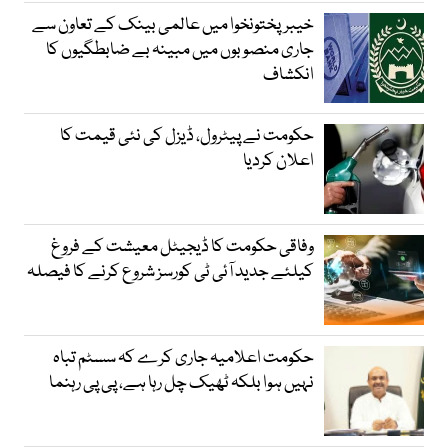
خیبرپختونخوا میں عالمی بینک کے تعاون سے
جاری منصوبوں میں مبینہ بے ضابطگیوں کا
انکشاف
حکومت نے پیٹرول، ڈیزل کی نئی قیمت کا
اعلان کردیا
وفاقی حکومت کا ڈیجیٹل معیشت کے فروغ
کیلئے جدید آئی ٹی کورسز شروع کرنے کا فیصلہ
حکومت اعلامیہ جاری کرے کہ سسٹم تباہ
نہیں ہوا بلکہ ٹھیک چل رہا ہے، پی پی رہنما