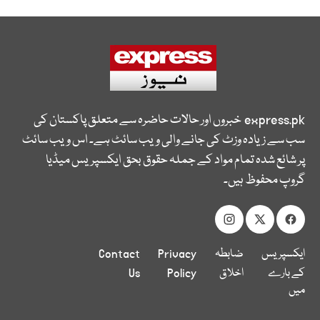
express.pk
خبروں اور حالات حاضرہ سے متعلق پاکستان کی
سب سے زیادہ وزٹ کی جانے والی ویب سائٹ ہے۔ اس ویب سائٹ
پر شائع شدہ تمام مواد کے جملہ حقوق بحق ایکسپریس میڈیا
گروپ محفوظ ہیں۔
ایکسپریس
ضابطہ
Privacy
Contact
کے بارے
اخلاق
Policy
Us
میں