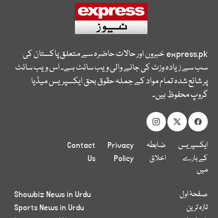
express.pk
خبروں اور حالات حاضرہ سے متعلق پاکستان کی
سب سے زیادہ وزٹ کی جانے والی ویب سائٹ ہے۔ اس ویب سائٹ
پر شائع شدہ تمام مواد کے جملہ حقوق بحق ایکسپریس میڈیا
گروپ محفوظ ہیں۔
ایکسپریس
ضابطہ
Privacy
Contact
کے بارے
اخلاق
Policy
Us
میں
صفحۂ اول
Showbiz News in Urdu
تازہ ترین
Sports News in Urdu