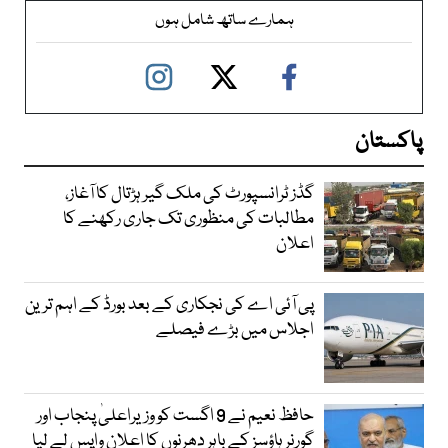
ہمارے ساتھ شامل ہوں
پاکستان
گڈز ٹرانسپورٹ کی ملک گیر ہڑتال کا آغاز،
مطالبات کی منظوری تک جاری رکھنے کا
اعلان
پی آئی اے کی نجکاری کے بعد بورڈ کے اہم ترین
اجلاس میں بڑے فیصلے
حافظ نعیم نے 9 اگست کو وزیراعلیٰ پنجاب اور
گورنر ہاؤسز کے باہر دھرنوں کا اعلان واپس لے لیا