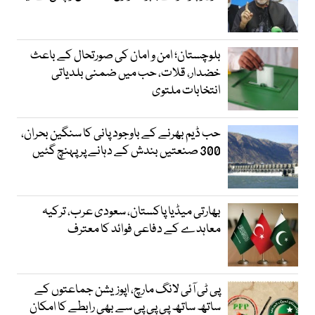
بلوچستان؛ امن و امان کی صورتحال کے باعث
خضدار، قلات، حب میں ضمنی بلدیاتی
انتخابات ملتوی
حب ڈیم بھرنے کے باوجود پانی کا سنگین بحران،
300 صنعتیں بندش کے دہانے پر پہنچ گئیں
بھارتی میڈیا پاکستان، سعودی عرب، ترکیہ
معاہدے کے دفاعی فوائد کا معترف
پی ٹی آئی لانگ مارچ، اپوزیشن جماعتوں کے
ساتھ ساتھ پی پی پی سے بھی رابطے کا امکان