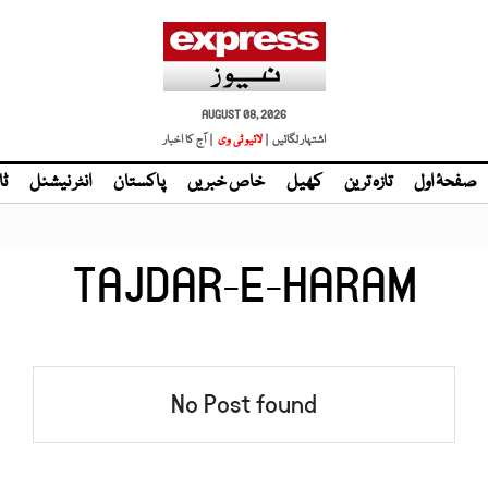
AUGUST 08, 2026
اشتہار لگائیں |
لائیو ٹی وی
| آج کا اخبار
صفحۂ اول
تازہ ترین
کھیل
خاص خبریں
پاکستان
انٹر نیشنل
ٹا
TAJDAR-E-HARAM
No Post found