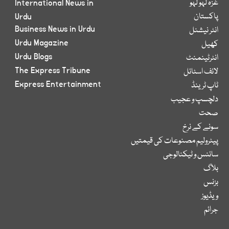
غزہ لہو لہو
International News in
پاکستان
Urdu
Business News in Urdu
انٹر نیشنل
Urdu Magazine
کھیل
Urdu Blogs
انٹرٹینمنٹ
The Express Tribune
لائف اسٹائل
Express Entertainment
ٹاپ ٹرینڈ
دلچسپ و عجیب
صحت
سونے کے نرخ
پیٹرولیم مصنوعات کی قیمتیں
سائنس و ٹیکنالوجی
بلاگ
بزنس
ویڈیوز
جرائم