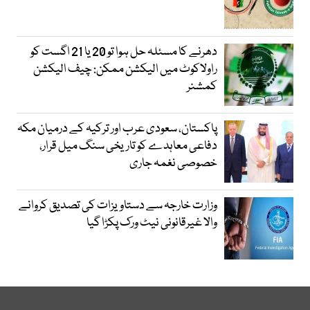
دھرنے کا مسئلہ حل ہوا تو 20 یا 21 اگست کو
راولاکوٹ میں الیکشن ممکن: چیف الیکشن
کمشنر
پاکستان، سعودی عرب اور ترکیہ کے درمیان مکہ
دفاعی معاہدے کو تاریخی سنگ میل قرار،
خصوصی نغمہ جاری
وزارت خارجہ سے دستاویزات کی تصدیق کروانے
والا غیرقانونی نیٹ ورک پکڑا گیا