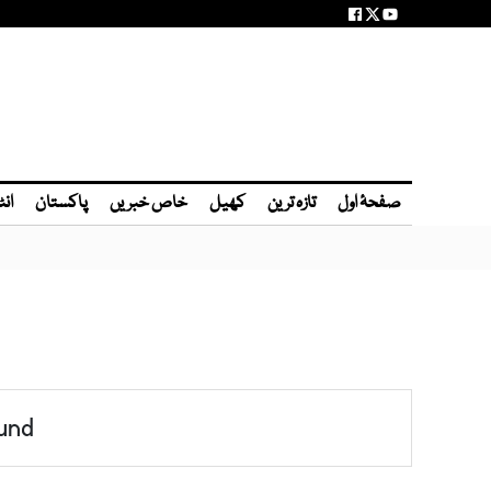
صفحۂ اول
تازہ ترین
کھیل
خاص خبریں
پاکستان
انٹ
und