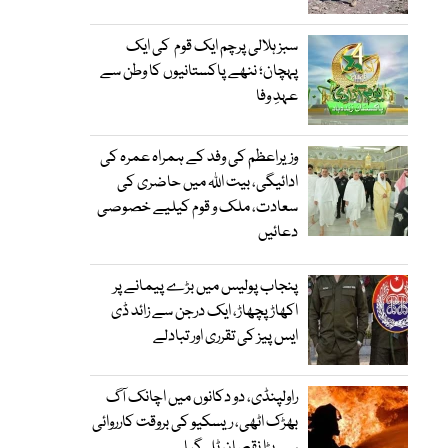
سبز ہلالی پرچم ایک قوم کی ایک
پہچان؛ ننھے پاکستانیوں کا وطن سے
عہدِ وفا
وزیراعظم کی وفد کے ہمراہ عمرہ کی
ادائیگی، بیت اللہ میں حاضری کی
سعادت، ملک و قوم کیلیے خصوصی
دعائیں
پنجاب پولیس میں بڑے پیمانے پر
اکھاڑ پچھاڑ، ایک درجن سے زائد ڈی
ایس پیز کی تقرری اور تبادلے
راولپنڈی، دو دکانوں میں اچانک آگ
بھڑک اٹھی، ریسکیو کی بروقت کارروائی