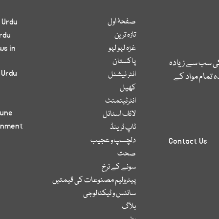
صفحۂ اول
 Urdu
تازہ ترین
rdu
غزہ لہو لہو
ws in
پاکستان
کی سب سے زیادہ
 Urdu
انٹر نیشنل
 تمام مواد کے
کھیل
انٹرٹینمنٹ
bune
لائف اسٹائل
inment
ٹاپ ٹرینڈ
دلچسپ و عجیب
Contact Us
صحت
سونے کے نرخ
پیٹرولیم مصنوعات کی قیمتیں
سائنس و ٹیکنالوجی
بلاگ