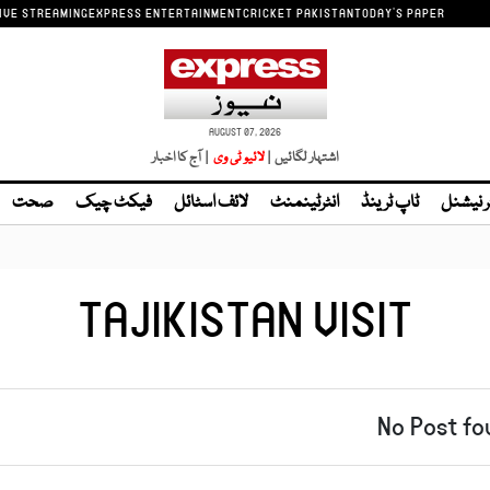
IVE STREAMING
EXPRESS ENTERTAINMENT
CRICKET PAKISTAN
TODAY'S PAPER
AUGUST 07, 2026
اشتہار لگائیں |
| آج کا اخبار
ر نیشنل
ٹاپ ٹرینڈ
انٹرٹینمنٹ
لائف اسٹائل
فیکٹ چیک
صحت
TAJIKISTAN VISIT
No Post fo