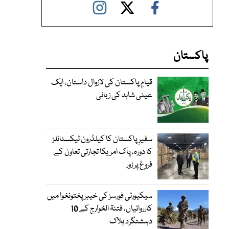
پاکستان
قیامِ پاکستان کی لازوال داستان، ایک
عینی شاہد کی زبانی
سفیرِ پاکستان کا کیلڈرون ٹیکسٹائلز
کا دورہ، پاک امریکا تجارتی تعاون کے
فروغ پر زور
سیکیورٹی فورسز کی خیبر پختونخوا میں
کارروائیاں، فتنۃ الخوارج کے 10
دہشتگرد ہلاک