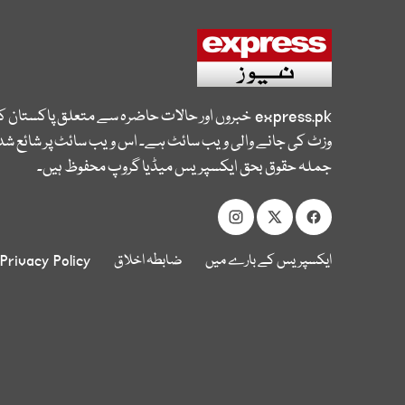
express.pk
خبروں اور حالات حاضرہ سے متعلق پاکستان 
وزٹ کی جانے والی ویب سائٹ ہے۔ اس ویب سائٹ پر شائع شدہ
جملہ حقوق بحق ایکسپریس میڈیا گروپ محفوظ ہیں۔
ایکسپریس کے بارے میں
ضابطہ اخلاق
Privacy Policy