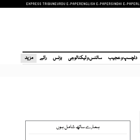
EXPRESS TRIBUNE
URDU E-PAPER
ENGLISH E-PAPER
SINDHI E-PAPER
L
دلچسپ و عجیب
سائنس و ٹیکنالوجی
بزنس
رائے
مزید
ہمارے ساتھ شامل ہوں