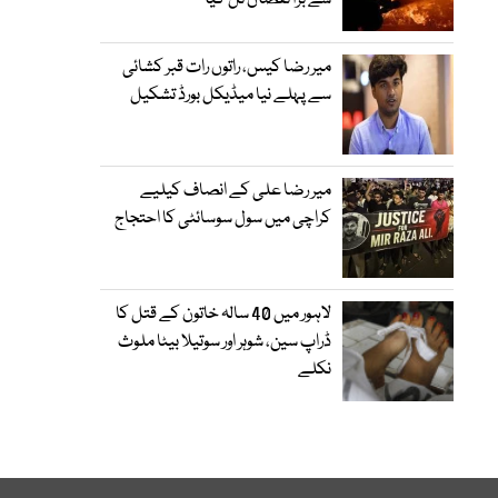
سے بڑا نقصان ٹل گیا
میر رضا کیس، راتوں رات قبر کشائی
سے پہلے نیا میڈیکل بورڈ تشکیل
میر رضا علی کے انصاف کیلیے
کراچی میں سول سوسائٹی کا احتجاج
لاہور میں 40 سالہ خاتون کے قتل کا
ڈراپ سین، شوہر اور سوتیلا بیٹا ملوث
نکلے