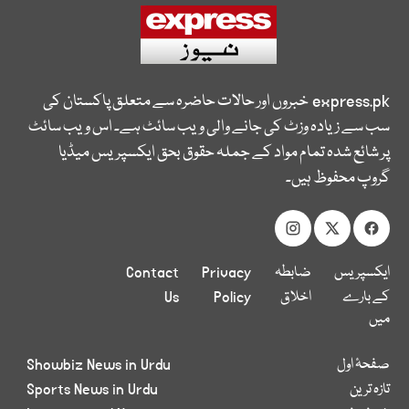
express.pk
خبروں اور حالات حاضرہ سے متعلق پاکستان کی
سب سے زیادہ وزٹ کی جانے والی ویب سائٹ ہے۔ اس ویب سائٹ
پر شائع شدہ تمام مواد کے جملہ حقوق بحق ایکسپریس میڈیا
گروپ محفوظ ہیں۔
ایکسپریس
ضابطہ
Privacy
Contact
کے بارے
اخلاق
Policy
Us
میں
صفحۂ اول
Showbiz News in Urdu
تازہ ترین
Sports News in Urdu