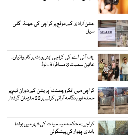
جشن آزادی کے موقع پر کراچی کی جھنڈا گلی
سیل
ایف آئی اے کی کراچی ایئرپورٹ پر کارروائیاں،
خاتون سمیت 3 مسافر آف لوڈ
کراچی میں انکروچمنٹ آپریشن کے دوران ٹیم پر
حملہ اور ہنگامہ آرائی کرنے پر 33 ملزمان گرفتار
کراچی: محکمہ موسمیات کی شہر میں بوندا
باندی، پھوار کی پیشگوئی