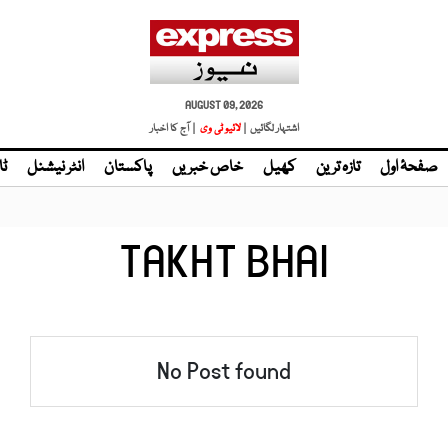
AUGUST 09, 2026
اشتہار لگائیں |
لائیو ٹی وی
| آج کا اخبار
صفحۂ اول
تازہ ترین
کھیل
خاص خبریں
پاکستان
انٹر نیشنل
ٹا
TAKHT BHAI
No Post found