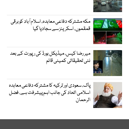
مکہ مشترکہ دفاعی معاہدہ، اسلام آباد کو برقی
قمقموں، اسکرینز سے سجادیا گیا
میر رضا کیس، میڈیکل بورڈ کی رپورٹ کے بعد
نئی تحقیقاتی کمیٹی قائم
پاک، سعودی اور ترکیہ کا مشترکہ دفاعی معاہدہ
اسلامی اتحاد کی جانب اہم پیشرفت ہے، فضل
الرحمان