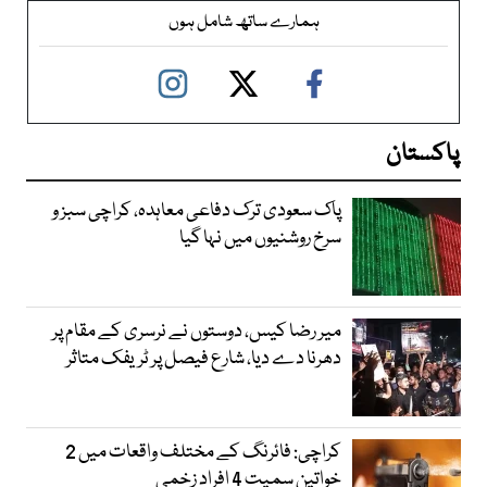
ہمارے ساتھ شامل ہوں
پاکستان
پاک سعودی ترک دفاعی معاہدہ، کراچی سبز و
سرخ روشنیوں میں نہا گیا
میر رضا کیس، دوستوں نے نرسری کے مقام پر
دھرنا دے دیا، شارع فیصل پر ٹریفک متاثر
کراچی: فائرنگ کے مختلف واقعات میں 2
خواتین سمیت 4 افراد زخمی