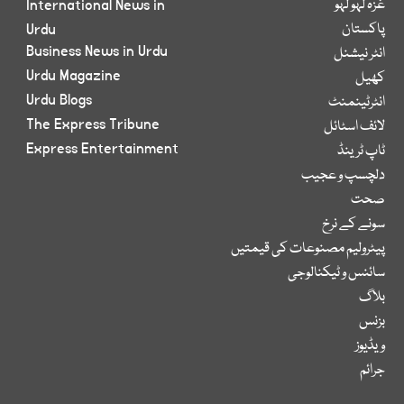
غزہ لہو لہو
International News in
پاکستان
Urdu
Business News in Urdu
انٹر نیشنل
Urdu Magazine
کھیل
Urdu Blogs
انٹرٹینمنٹ
The Express Tribune
لائف اسٹائل
Express Entertainment
ٹاپ ٹرینڈ
دلچسپ و عجیب
صحت
سونے کے نرخ
پیٹرولیم مصنوعات کی قیمتیں
سائنس و ٹیکنالوجی
بلاگ
بزنس
ویڈیوز
جرائم