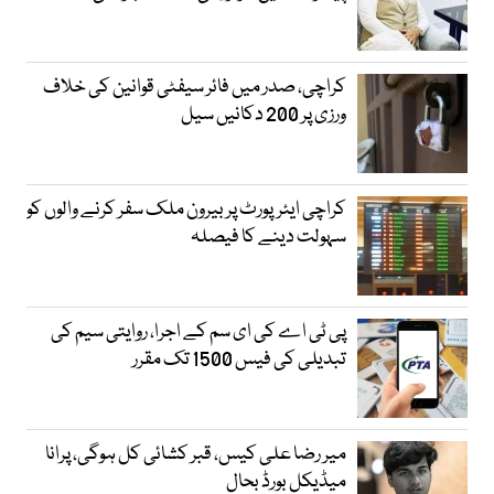
کراچی، صدر میں فائر سیفٹی قوانین کی خلاف
ورزی پر 200 دکانیں سیل
کراچی ایئرپورٹ پر بیرون ملک سفر کرنے والوں کو
سہولت دینے کا فیصلہ
پی ٹی اے کی ای سم کے اجرا، روایتی سیم کی
تبدیلی کی فیس 1500 تک مقرر
میر رضا علی کیس، قبر کشائی کل ہوگی، پرانا
میڈیکل بورڈ بحال