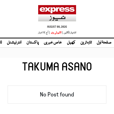
AUGUST 08, 2026
اشتہار لگائیں |
لائیو ٹی وی
| آج کا اخبار
صفحۂ اول
تازہ ترین
کھیل
خاص خبریں
پاکستان
انٹر نیشنل
ٹا
TAKUMA ASANO
No Post found