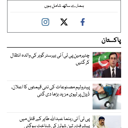
ہمارے ساتھ شامل ہوں
پاکستان
چئیرمین پی ٹی آئی بیرسٹر گوہر کی والدہ انتقال
کر گئیں
پیٹرولیم مصنوعات کی نئی قیمتوں کا اعلان،
ڈیزل پر لیوی مزید بڑھا دی گئی
پی ٹی آئی رہنما عبداللہ طایر کے قتل میں
پیشرفت، تین شوٹرز کی شناخت ہوگئی