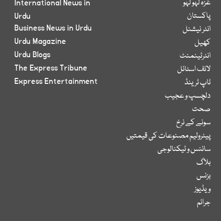
غزہ لہو لہو
International News in
پاکستان
Urdu
Business News in Urdu
انٹر نیشنل
Urdu Magazine
کھیل
Urdu Blogs
انٹرٹینمنٹ
The Express Tribune
لائف اسٹائل
Express Entertainment
ٹاپ ٹرینڈ
دلچسپ و عجیب
صحت
سونے کے نرخ
پیٹرولیم مصنوعات کی قیمتیں
سائنس و ٹیکنالوجی
بلاگ
بزنس
ویڈیوز
جرائم