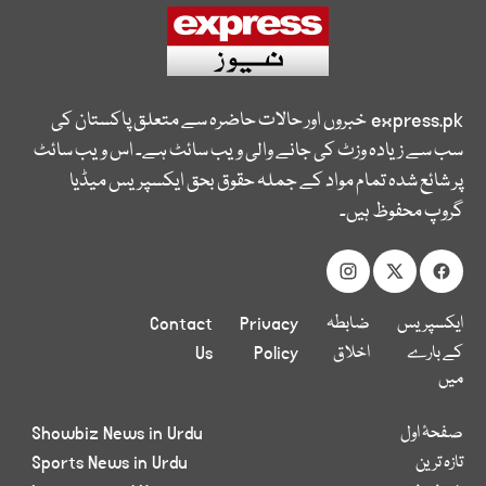
express.pk
خبروں اور حالات حاضرہ سے متعلق پاکستان کی
سب سے زیادہ وزٹ کی جانے والی ویب سائٹ ہے۔ اس ویب سائٹ
پر شائع شدہ تمام مواد کے جملہ حقوق بحق ایکسپریس میڈیا
گروپ محفوظ ہیں۔
ایکسپریس
ضابطہ
Privacy
Contact
کے بارے
اخلاق
Policy
Us
میں
صفحۂ اول
Showbiz News in Urdu
تازہ ترین
Sports News in Urdu