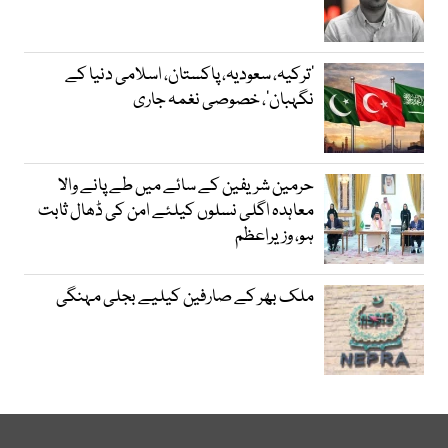
‘ترکیہ، سعودیہ، پاکستان، اسلامی دنیا کے
نگہبان’، خصوصی نغمہ جاری
حرمین شریفین کے سائے میں طے پانے والا
معاہدہ اگلی نسلوں کیلئے امن کی ڈھال ثابت
ہو، وزیراعظم
ملک بھر کے صارفین کیلیے بجلی مہنگی