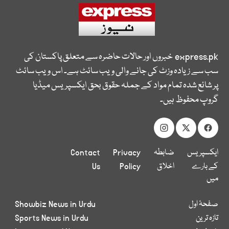
express.pk
خبروں اور حالات حاضرہ سے متعلق پاکستان کی
سب سے زیادہ وزٹ کی جانے والی ویب سائٹ ہے۔ اس ویب سائٹ
پر شائع شدہ تمام مواد کے جملہ حقوق بحق ایکسپریس میڈیا
گروپ محفوظ ہیں۔
ایکسپریس
ضابطہ
Privacy
Contact
کے بارے
اخلاق
Policy
Us
میں
صفحۂ اول
Showbiz News in Urdu
تازہ ترین
Sports News in Urdu