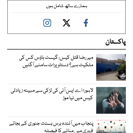
ہمارے ساتھ شامل ہوں
پاکستان
میر رضا قتل کیس: گیسٹ ہاؤس کس کی
ملکیت ہے؟ دستاویزات سامنے آگئیں
لاہور؛ اے ایس آئی کی لڑکی سے مبینہ زیادتی
کیس میں نیا موڑ
پنجاب میں آئندہ برس بسنت جنوری کے بجائے
فروری میں منانے کا فیصلہ