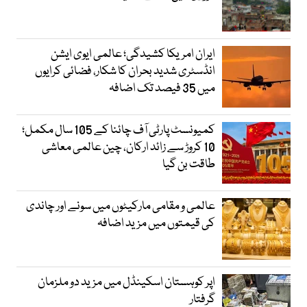
ایران امریکا کشیدگی؛ عالمی ایوی ایشن
انڈسٹری شدید بحران کا شکار، فضائی کرایوں
میں 35 فیصد تک اضافہ
کمیونسٹ پارٹی آف چائنا کے 105 سال مکمل؛
10 کروڑ سے زائد ارکان، چین عالمی معاشی
طاقت بن گیا
عالمی و مقامی مارکیٹوں میں سونے اور چاندی
کی قیمتوں میں مزید اضافہ
اپر کوہستان اسکینڈل میں مزید دو ملزمان
گرفتار