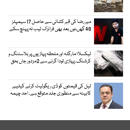
میر رضا کی قبر کشائی سے حاصل 17 سیمپلز
48 گھںٹوں بعد بھی فرانزک لیب نہ پہنچ سکے
ٹیکسلا؛ مارگلہ اور ملحقہ پہاڑیوں پر بلاسٹنگ و
کرشنگ، پہاڑی تودا گرنے سے 2مزدور جاں بحق
تیل کی قیمتوں کو ڈی ریگولیٹ کرنے کیلیے
کابینہ سے منظوری جلد متوقع ہے، احد چیمہ