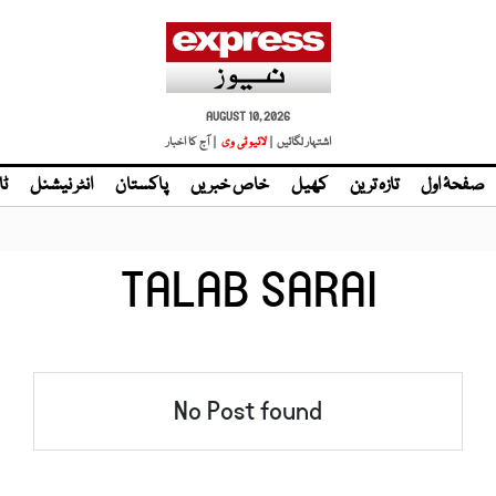
AUGUST 10, 2026
اشتہار لگائیں |
لائیو ٹی وی
| آج کا اخبار
صفحۂ اول
تازہ ترین
کھیل
خاص خبریں
پاکستان
انٹر نیشنل
ٹا
TALAB SARAI
No Post found