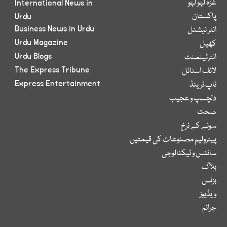
غزہ لہو لہو
International News in
پاکستان
Urdu
Business News in Urdu
انٹر نیشنل
Urdu Magazine
کھیل
Urdu Blogs
انٹرٹینمنٹ
The Express Tribune
لائف اسٹائل
Express Entertainment
ٹاپ ٹرینڈ
دلچسپ و عجیب
صحت
سونے کے نرخ
پیٹرولیم مصنوعات کی قیمتیں
سائنس و ٹیکنالوجی
بلاگ
بزنس
ویڈیوز
جرائم