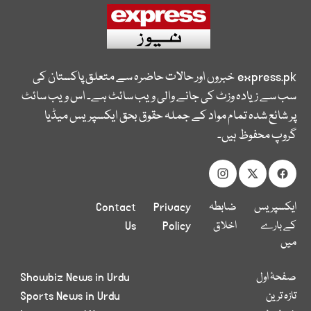
express.pk
خبروں اور حالات حاضرہ سے متعلق پاکستان کی
سب سے زیادہ وزٹ کی جانے والی ویب سائٹ ہے۔ اس ویب سائٹ
پر شائع شدہ تمام مواد کے جملہ حقوق بحق ایکسپریس میڈیا
گروپ محفوظ ہیں۔
ایکسپریس
ضابطہ
Privacy
Contact
کے بارے
اخلاق
Policy
Us
میں
صفحۂ اول
Showbiz News in Urdu
تازہ ترین
Sports News in Urdu