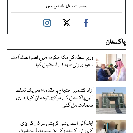
ہمارے ساتھ شامل ہوں
پاکستان
وزیرِ اعظم کی مکہ مکرمہ میں قصر الصفا آمد،
سعودی ولی عہد نے استقبال کیا
آزاد کشمیر احتجاج پر مقدمہ؛ تحریک تحفظ
آئین پاکستان کے مرکزی ترجمان کو راہداری
ضمانت مل گئی
ایف آئی اے اینٹی کرپشن سرکل کی بڑی
کارروائی، کسٹمز کا ایک سپرنٹنڈنٹ اور دو