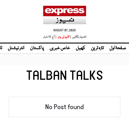
AUGUST 07, 2026
اشتہار لگائیں |
لائیو ٹی وی
| آج کا اخبار
صفحۂ اول
تازہ ترین
کھیل
خاص خبریں
پاکستان
انٹر نیشنل
ٹا
TALBAN TALKS
No Post found