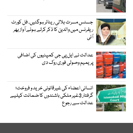
جسٹس مسرت ہلالی ریٹائر ہوگئیں، فل کورٹ
ریفرنس میں والدین کا ذکر کرتے ہوئے آواز بھر
آئی
عدالت نے ایل پی جی کمپنیوں کی اضافی
پریمیم وصولی فوری روک دی
انسانی اعضاء کی غیرقانونی خرید و فروخت؛
گرفتار 3غیر ملکی باشندوں کا ضمانت کیلیے
عدالت سے رجوع