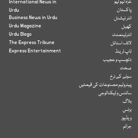
غزہ لہو لہو
International News in
پاکستان
Urdu
Business News in Urdu
انٹر نیشنل
Urdu Magazine
کھیل
Urdu Blogs
انٹرٹینمنٹ
The Express Tribune
لائف اسٹائل
Express Entertainment
ٹاپ ٹرینڈ
دلچسپ و عجیب
صحت
سونے کے نرخ
پیٹرولیم مصنوعات کی قیمتیں
سائنس و ٹیکنالوجی
بلاگ
بزنس
ویڈیوز
جرائم