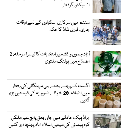
انسپکٹرز گرفتار
سندھ میں سرکاری اسکولوں کے نئے اوقات
جاری، فوری نفاذ کا حکم
آزاد جموں و کشمیر انتخابات کا تیسرا مرحلہ: 2
اضلاع میں پولنگ ملتوی
اگست کے پہلے ہفتے ہی مہنگائی کی رفتار
میں اضافہ، 20 اشیائے ضروریہ کی قیمتیں بڑھ
گئیں
براڈ پیک حادثے میں جاں بحق پانچ غیر ملکی
کوہ پیماؤں کی میتیں اسلام آباد پہنچادی گئیں