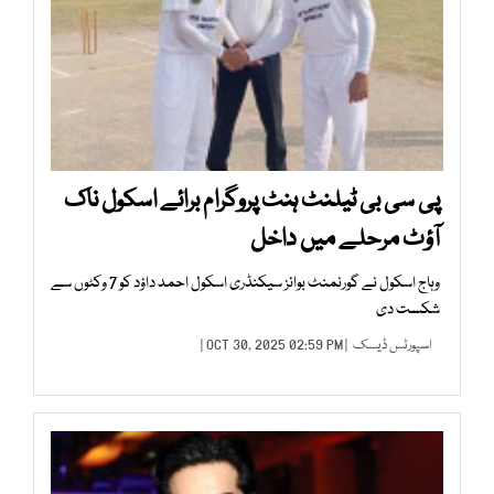
پی سی بی ٹیلنٹ ہنٹ پروگرام برائے اسکول ناک
آؤٹ مرحلے میں داخل
وہاج اسکول نے گورنمنٹ بوائز سیکنڈری اسکول احمد داؤد کو 7 وکٹوں سے
شکست دی
اسپورٹس ڈیسک
| OCT 30, 2025 02:59 PM |