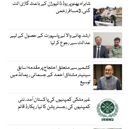
شاہراہ بھٹو پر روڈ ڈائیورژن کے باعث گاڑی الٹ
گئی، 3مسافر زخمی
ارشد چائے والا نے پاسپورٹ کے حصول کے لیے
عدالت سے رجوع کر لیا
کشمیر سے متعلق احتجاج پر مقدمہ؛ سابق
سینیٹر مشتاق احمد کے جسمانی ریمانڈ میں
توسیع
غیر ملکی کمپنیوں کی پاکستان آمد، نئی
کمپنیوں کی رجسٹریشن کا نیا ریکارڈ قائم