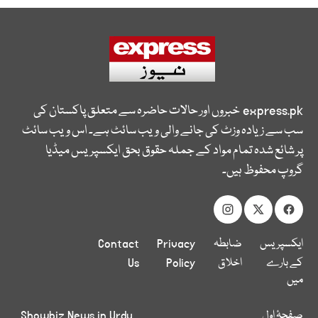
express.pk
خبروں اور حالات حاضرہ سے متعلق پاکستان کی
سب سے زیادہ وزٹ کی جانے والی ویب سائٹ ہے۔ اس ویب سائٹ
پر شائع شدہ تمام مواد کے جملہ حقوق بحق ایکسپریس میڈیا
گروپ محفوظ ہیں۔
ایکسپریس
ضابطہ
Privacy
Contact
کے بارے
اخلاق
Policy
Us
میں
صفحۂ اول
Showbiz News in Urdu