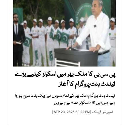
پی سی بی کا ملک بھر میں اسکولز کیلیے بڑے
ٹیلنٹ ہنٹ پروگرام کا آغاز
ٹیلنٹ ہنٹ پروگرام ملک بھر کے تمام صوبوں میں بیک وقت شروع ہو رہا
ہے جس میں 391 اسکولز حصہ لے رہے ہیں
اسپورٹس ڈیسک
| SEP 23, 2025 03:22 PM |