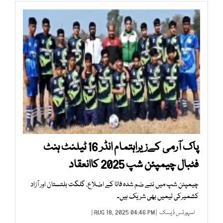
پاک آرمی کےزیراہتمام انڈر 16 ٹیلنٹ ہنٹ
فٹبال چیمپئن شپ 2025 کاانعقاد
چیمپئن شپ میں نئے ضم شدہ فاٹا کے اضلاع، گلگت بلتستان اور آزاد
کشمیرکی ٹیمیں بھی شریک ہیں۔
اسپورٹس ڈیسک
| AUG 18, 2025 04:46 PM |