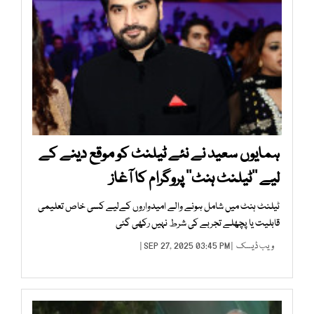
ہمایوں سعید نے نئے ٹیلنٹ کو موقع دینے کے
لیے ’’ٹیلنٹ ہنٹ‘‘ پروگرام کا آغاز
ٹیلنٹ ہنٹ میں شامل ہونے والے امیدواروں کےلیے کسی خاص تعلیمی
قابلیت یا پچھلے تجربے کی شرط نہیں رکھی گئی
ویب ڈیسک
| SEP 27, 2025 03:45 PM |