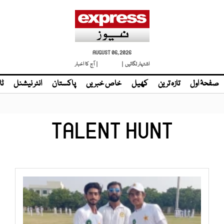
AUGUST 06, 2026
اشتہار لگائیں |
لائیو ٹی وی
| آج کا اخبار
صفحۂ اول
تازہ ترین
کھیل
خاص خبریں
پاکستان
انٹر نیشنل
ٹا
TALENT HUNT