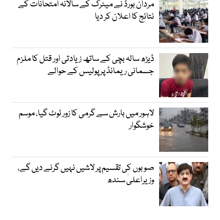
مردان بورڈ نے میٹرک کے سالانہ امتحانات کے
نتائج کا اعلان کر دیا
ڈیڑھ سالہ بچی کے ساتھ زیادتی اور قتل کا ملزم
جسمانی ریمانڈ پر پولیس کے حوالے
لاہور میں بارش سے گرمی کا زور ٹوٹ گیا، موسم
خوشگوار
صوبوں کی تقسیم پر لاشیں نہیں گرنے دیں گے،
وزیراعلیٰ سندھ