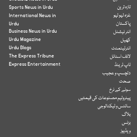
تازہ ترین
Sports News in Urdu
غزہ لہو لہو
International News in
پاکستان
Urdu
Business News in Urdu
انٹر نیشنل
Urdu Magazine
کھیل
Urdu Blogs
انٹرٹینمنٹ
The Express Tribune
لائف اسٹائل
Express Entertainment
ٹاپ ٹرینڈ
دلچسپ و عجیب
صحت
سونے کے نرخ
پیٹرولیم مصنوعات کی قیمتیں
سائنس و ٹیکنالوجی
بلاگ
بزنس
ویڈیوز