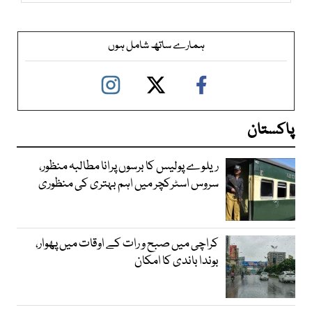
ہمارے ساتھ شامل ہوں
پاکستان
ریلوے پولیس کا برسوں پرانا مطالبہ منظور،
سروس اسٹرکچر میں اہم بہتری کی منظوری
کراچی میں صبح و رات کے اوقات میں پھوار،
بوندا باندی کا امکان