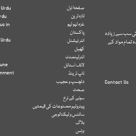
صفحۂ اول
 Urdu
تازہ ترین
rdu
غزہ لہو لہو
ws in
پاکستان
کی سب سے زیادہ
 Urdu
انٹر نیشنل
 تمام مواد کے
کھیل
انٹرٹینمنٹ
bune
لائف اسٹائل
inment
ٹاپ ٹرینڈ
دلچسپ و عجیب
Contact Us
صحت
سونے کے نرخ
پیٹرولیم مصنوعات کی قیمتیں
سائنس و ٹیکنالوجی
بلاگ
بزنس