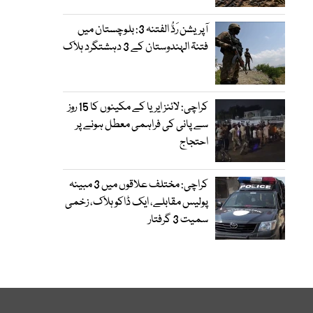
آپریشن رَدُّ الفتنہ 3: بلوچستان میں
فتنۃ الہندوستان کے 3 دہشتگرد ہلاک
کراچی: لائنز ایریا کے مکینوں کا 15 روز
سے پانی کی فراہمی معطل ہونے پر
احتجاج
کراچی: مختلف علاقوں میں 3 مبینہ
پولیس مقابلے، ایک ڈاکو ہلاک، زخمی
سمیت 3 گرفتار