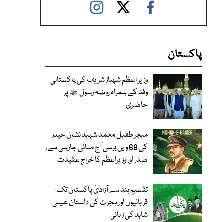
پاکستان
وزیر اعظم شہباز شریف کی پاکستانی
وفد کے ہمراہ روضہ رسول ﷺ پر
حاضری
میجر طفیل محمد شہید نشان حیدر
کی 68 ویں برسی آج منائی جارہی ہے،
صدر اور وزیراعظم کا خراج عقیدت
تقسیمِ ہند سے آزادیٔ پاکستان تک؛
قربانیوں اور ہجرت کی داستان عینی
شاہد کی زبانی