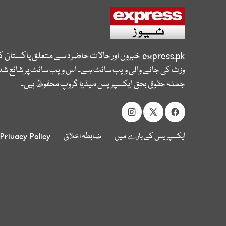
express.pk
خبروں اور حالات حاضرہ سے متعلق پاکستان 
وزٹ کی جانے والی ویب سائٹ ہے۔ اس ویب سائٹ پر شائع شدہ
جملہ حقوق بحق ایکسپریس میڈیا گروپ محفوظ ہیں۔
ایکسپریس کے بارے میں
ضابطہ اخلاق
Privacy Policy