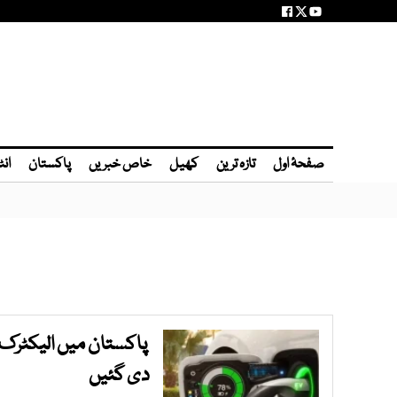
صفحۂ اول
تازہ ترین
کھیل
خاص خبریں
پاکستان
انٹ
پاکستان میں الیکٹرک 
دی گئیں