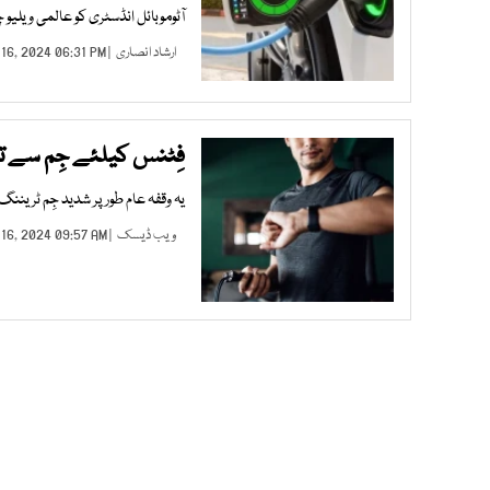
آٹوموبائل انڈسٹری کو عالمی ویلی
ارشاد انصاری
| DEC 16, 2024 06:31 PM |
فِٹنس کیلئے جِم سے تھو
یہ وقفہ عام طور پر شدید جِم ٹریننگ
ویب ڈیسک
| DEC 16, 2024 09:57 AM |