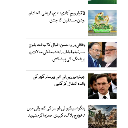
79واں یومِ آزادی؛ عزم، قربانی، اتحاد اور
روشن مستقبل کا جشن
وفاقی وزیر احسن اقبال کا لیاقت بلوچ
سے ٹیلیفونک رابطہ، ملکی حالات پر
بریفنگ کی پیشکش
چیئرمین پی ٹی آئی بیرسٹر گوہر کی
والدہ انتقال کر گئیں
ہنگو؛ سیکیورٹی فورسز کی کارروائی میں
7خوارج ہلاک، کیپٹن حمزہ اکرم شہید