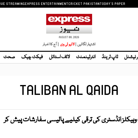
IVE STREAMING
EXPRESS ENTERTAINMENT
CRICKET PAKISTAN
TODAY'S PAPER
AUGUST 08, 2026
اشتہار لگائیں |
| آج کا اخبار
ر نیشنل
ٹاپ ٹرینڈ
انٹرٹینمنٹ
لائف اسٹائل
فیکٹ چیک
صحت
TALIBAN AL QAIDA
وہیکلز انڈسٹری کی ترقی کیلیے پالیسی سفارشات پیش کر