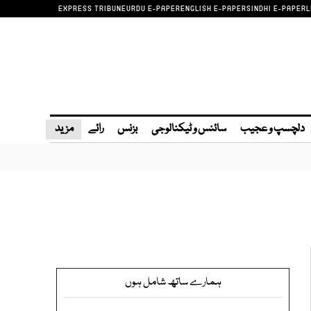
EXPRESS TRIBUNE
URDU E-PAPER
ENGLISH E-PAPER
SINDHI E-PAPER
L
دلچسپ و عجیب
سائنس و ٹیکنالوجی
بزنس
رائے
مزید
ہمارے ساتھ شامل ہوں