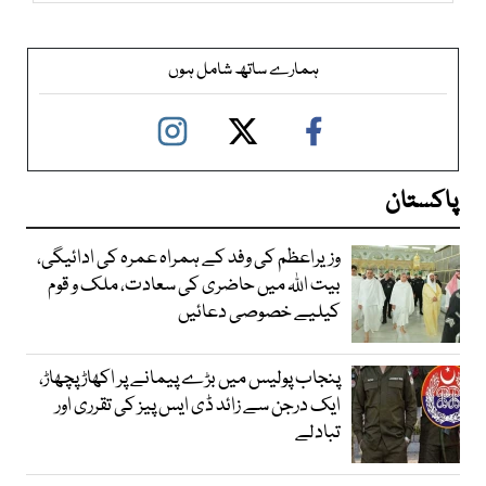
ہمارے ساتھ شامل ہوں
پاکستان
وزیراعظم کی وفد کے ہمراہ عمرہ کی ادائیگی،
بیت اللہ میں حاضری کی سعادت، ملک و قوم
کیلیے خصوصی دعائیں
پنجاب پولیس میں بڑے پیمانے پر اکھاڑ پچھاڑ،
ایک درجن سے زائد ڈی ایس پیز کی تقرری اور
تبادلے