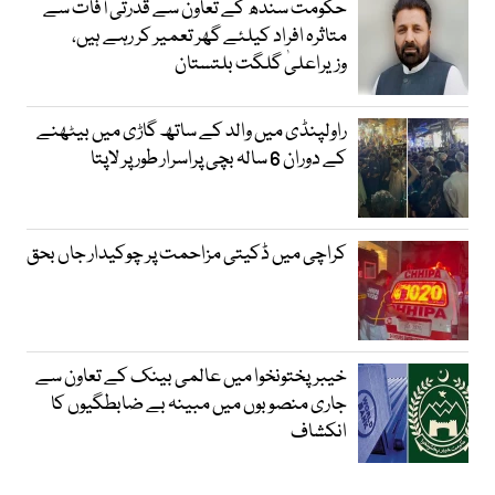
حکومت سندھ کے تعاون سے قدرتی آفات سے
متاثرہ افراد کیلئے گھر تعمیر کر رہے ہیں،
وزیراعلیٰ گلگت بلتستان
راولپنڈی میں والد کے ساتھ گاڑی میں بیٹھنے
کے دوران 6 سالہ بچی پراسرار طور پر لاپتا
کراچی میں ڈکیتی مزاحمت پر چوکیدار جاں بحق
خیبرپختونخوا میں عالمی بینک کے تعاون سے
جاری منصوبوں میں مبینہ بے ضابطگیوں کا
انکشاف