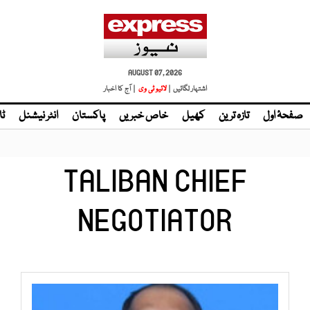
AUGUST 07, 2026
اشتہار لگائیں |
لائیو ٹی وی
| آج کا اخبار
صفحۂ اول
تازہ ترین
کھیل
خاص خبریں
پاکستان
انٹر نیشنل
ٹا
TALIBAN CHIEF
NEGOTIATOR