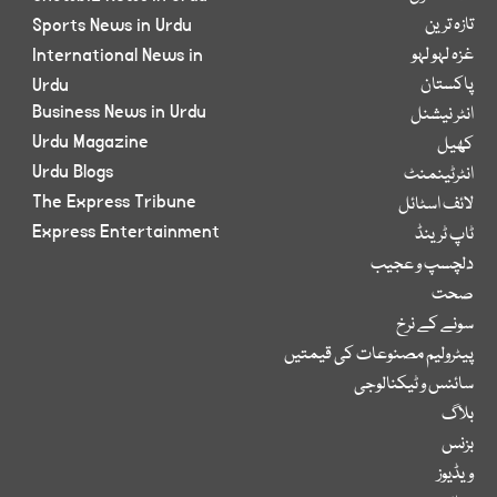
تازہ ترین
Sports News in Urdu
غزہ لہو لہو
International News in
پاکستان
Urdu
Business News in Urdu
انٹر نیشنل
Urdu Magazine
کھیل
Urdu Blogs
انٹرٹینمنٹ
The Express Tribune
لائف اسٹائل
Express Entertainment
ٹاپ ٹرینڈ
دلچسپ و عجیب
صحت
سونے کے نرخ
پیٹرولیم مصنوعات کی قیمتیں
سائنس و ٹیکنالوجی
بلاگ
بزنس
ویڈیوز