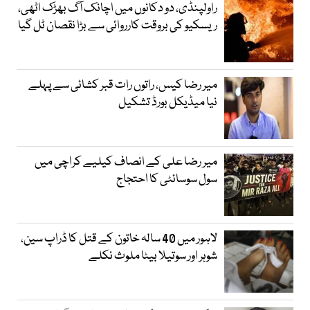
راولپنڈی، دو دکانوں میں اچانک آگ بھڑک اٹھی،
ریسکیو کی بروقت کارروائی سے بڑا نقصان ٹل گیا
میر رضا کیس، راتوں رات قبر کشائی سے پہلے
نیا میڈیکل بورڈ تشکیل
میر رضا علی کے انصاف کیلیے کراچی میں
سول سوسائٹی کا احتجاج
لاہور میں 40 سالہ خاتون کے قتل کا ڈراپ سین،
شوہر اور سوتیلا بیٹا ملوث نکلے