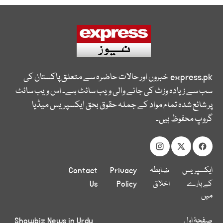
express.pk
خبروں اور حالات حاضرہ سے متعلق پاکستان کی
سب سے زیادہ وزٹ کی جانے والی ویب سائٹ ہے۔ اس ویب سائٹ
پر شائع شدہ تمام مواد کے جملہ حقوق بحق ایکسپریس میڈیا
گروپ محفوظ ہیں۔
ایکسپریس
ضابطہ
Privacy
Contact
کے بارے
اخلاق
Policy
Us
میں
صفحۂ اول
Showbiz News in Urdu