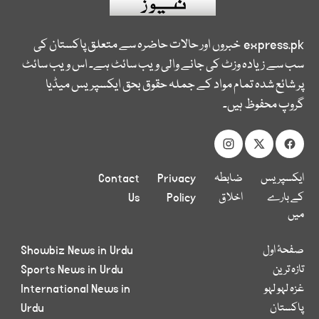
express.pk
خبروں اور حالات حاضرہ سے متعلق پاکستان کی
سب سے زیادہ وزٹ کی جانے والی ویب سائٹ ہے۔ اس ویب سائٹ
پر شائع شدہ تمام مواد کے جملہ حقوق بحق ایکسپریس میڈیا
گروپ محفوظ ہیں۔
ایکسپریس
ضابطہ
Privacy
Contact
کے بارے
اخلاق
Policy
Us
میں
صفحۂ اول
Showbiz News in Urdu
تازہ ترین
Sports News in Urdu
غزہ لہو لہو
International News in
پاکستان
Urdu