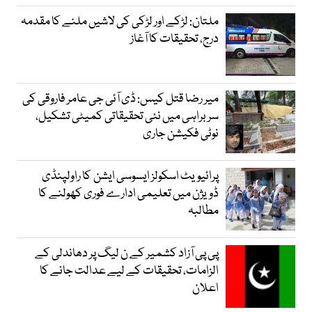
ملتان: لڑکے اور لڑکی کی لاشیں ملنے کا مقدمہ
درج، تحقیقات کا آغاز
میر رضا قتل کیس: ڈی آئی جی عامر فاروقی کی
سربراہی میں نئی تحقیقاتی کمیٹی تشکیل،
نوٹی فکیشن جاری
پرائیویٹ اسکولز ایسوسی ایشن کا راولپنڈی
ڈویژن میں تعلیمی ادارے فوری کھولنے کا
مطالبہ
پی پی آزاد کشمیر کے ن لیگ پر دھاندلی کے
الزامات، تحقیقات کے لیے عدالت جانے کا
اعلان