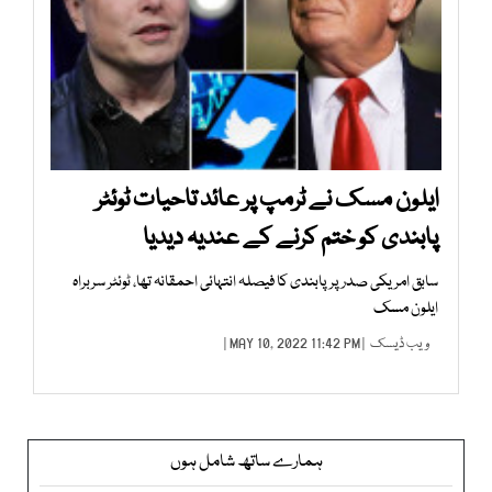
ایلون مسک نے ٹرمپ پر عائد تاحیات ٹوئٹر
پابندی کو ختم کرنے کے عندیہ دیدیا
سابق امریکی صدر پر پابندی کا فیصلہ انتہائی احمقانہ تھا، ٹوئٹر سربراہ
ایلون مسک
ویب ڈیسک
| MAY 10, 2022 11:42 PM |
ہمارے ساتھ شامل ہوں