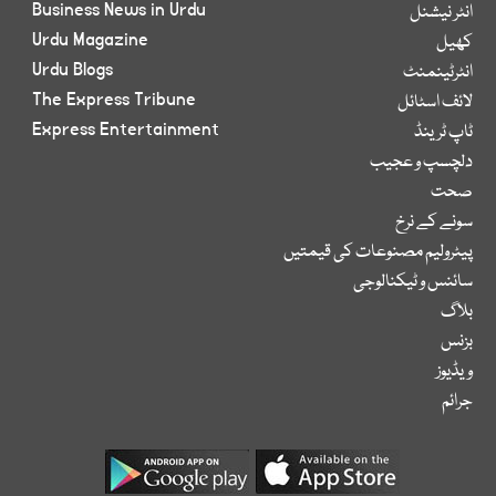
Business News in Urdu
انٹر نیشنل
Urdu Magazine
کھیل
Urdu Blogs
انٹرٹینمنٹ
The Express Tribune
لائف اسٹائل
Express Entertainment
ٹاپ ٹرینڈ
دلچسپ و عجیب
صحت
سونے کے نرخ
پیٹرولیم مصنوعات کی قیمتیں
سائنس و ٹیکنالوجی
بلاگ
بزنس
ویڈیوز
جرائم