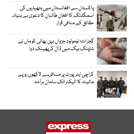
پاکستان سے افغانستان میں ہتھیاروں کی
اسمگلنگ کا افغان طالبان کا دعویٰ بے بنیاد،
حقائق کے منافی قرار
گجرات؛ نومولود جڑواں بہن بھائی کو ماں نے
شاپنگ بیگ میں ڈال کر پھینک دیا
کراچی ایئرپورٹ پر مسافر سے لاکھوں روپے
مالیت کا الیکٹرانک سامان برآمد