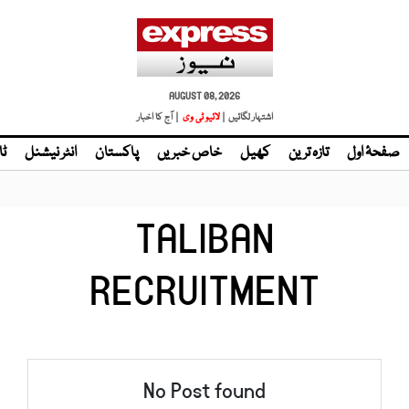
AUGUST 08, 2026
اشتہار لگائیں |
لائیو ٹی وی
| آج کا اخبار
صفحۂ اول
تازہ ترین
کھیل
خاص خبریں
پاکستان
انٹر نیشنل
ٹا
TALIBAN
RECRUITMENT
No Post found