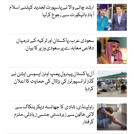
ارشد چائے والا نے پاسپورٹ تجدید کیلئے اسلام
آباد ہائیکورٹ سے رجوع کرلیا
سعودی عرب، پاکستان اور ترکیہ کے درمیان
دفاعی معاہدے پر سعودی وزیر کا بیان
آل پاکستان پیٹرول پمپ اونرز ایسوسی ایشن نے
گڈز ٹرانسپورٹرز کی ہڑتال کی حمایت کا اعلان
کردیا
راولپنڈی: شادی کا جھانسہ دیکر بنکاک سے
لائی خاتون سے زبردستی جنسی زیادتی، ملزم
گرفتار