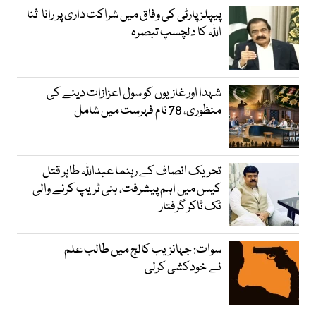
پیپلز پارٹی کی وفاق میں شراکت داری پر رانا ثنا
اللہ کا دلچسپ تبصرہ
شہدا اور غازیوں کو سول اعزازات دینے کی
منظوری، 78 نام فہرست میں شامل
تحریک انصاف کے رہنما عبداللہ طاہر قتل
کیس میں اہم پیشرفت، ہنی ٹریپ کرنے والی
ٹک ٹاکر گرفتار
سوات: جہانزیب کالج میں طالب علم
نے خودکشی کرلی