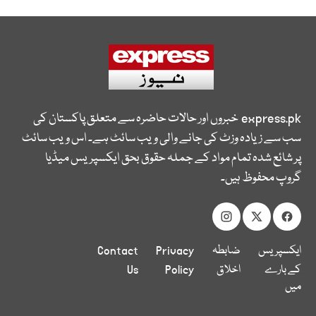
express.pk
خبروں اور حالات حاضرہ سے متعلق پاکستان کی
سب سے زیادہ وزٹ کی جانے والی ویب سائٹ ہے۔ اس ویب سائٹ
پر شائع شدہ تمام مواد کے جملہ حقوق بحق ایکسپریس میڈیا
گروپ محفوظ ہیں۔
ایکسپریس
ضابطہ
Privacy
Contact
کے بارے
اخلاق
Policy
Us
میں