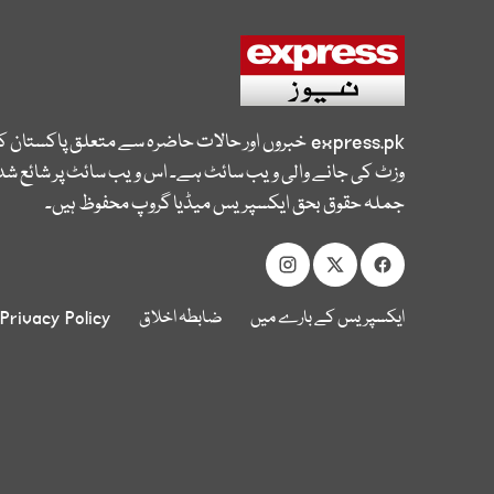
express.pk
خبروں اور حالات حاضرہ سے متعلق پاکستان 
وزٹ کی جانے والی ویب سائٹ ہے۔ اس ویب سائٹ پر شائع شدہ
جملہ حقوق بحق ایکسپریس میڈیا گروپ محفوظ ہیں۔
ایکسپریس کے بارے میں
ضابطہ اخلاق
Privacy Policy