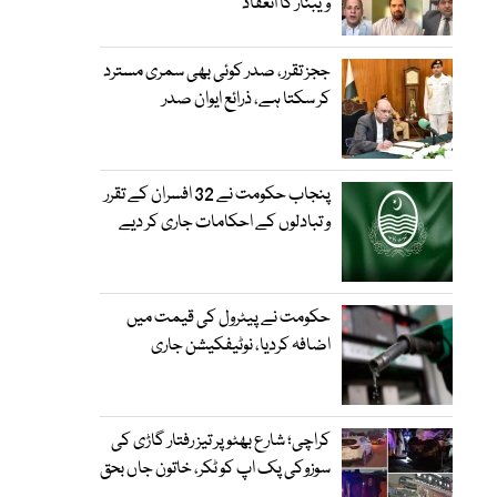
ویبنار کا انعقاد
ججز تقرر، صدر کوئی بھی سمری مسترد
کر سکتا ہے، ذرائع ایوان صدر
پنجاب حکومت نے 32 افسران کے تقرر
و تبادلوں کے احکامات جاری کر دیے
حکومت نے پیٹرول کی قیمت میں
اضافہ کردیا، نوٹیفکیشن جاری
کراچی؛ شارع بھٹو پر تیز رفتار گاڑی کی
سوزوکی پک اپ کو ٹکر، خاتون جاں بحق