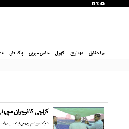
صفحۂ اول
تازہ ترین
کھیل
خاص خبریں
پاکستان
انٹ
کراچی کا نوجوان مچھلی
شوکت ویتنام وتھائی لینڈسے درآم