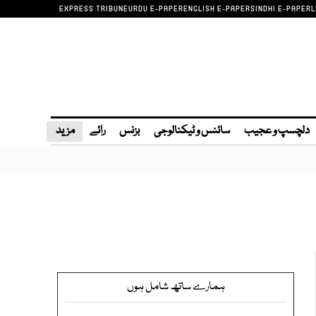
EXPRESS TRIBUNE
URDU E-PAPER
ENGLISH E-PAPER
SINDHI E-PAPER
L
دلچسپ و عجیب
سائنس و ٹیکنالوجی
بزنس
رائے
مزید
ہمارے ساتھ شامل ہوں