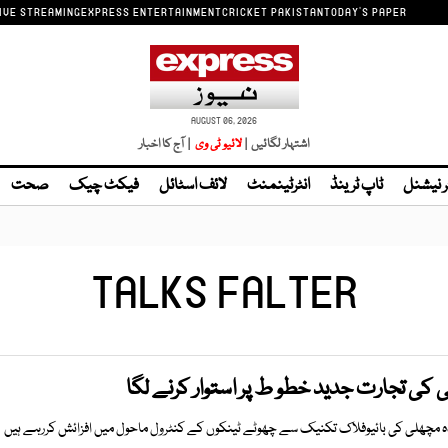
IVE STREAMING
EXPRESS ENTERTAINMENT
CRICKET PAKISTAN
TODAY'S PAPER
AUGUST 06, 2026
اشتہار لگائیں |
لائیو ٹی وی
| آج کا اخبار
ر نیشنل
ٹاپ ٹرینڈ
انٹرٹینمنٹ
لائف اسٹائل
فیکٹ چیک
صحت
TALKS FALTER
 کی تجارت جدید خطو ط پر استوار کرنے لگا
دہ مچھلی کی بائیوفلاک تکنیک سے چھوٹے ٹینکوں کے کنٹرول ماحول میں افزائش کررہے ہیں