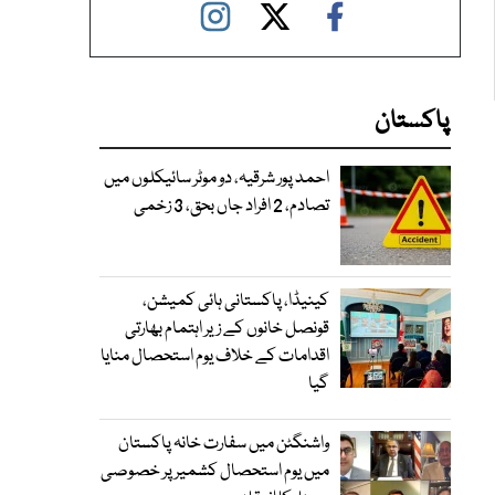
پاکستان
احمد پور شرقیہ، دو موٹر سائیکلوں میں
تصادم، 2 افراد جاں بحق، 3 زخمی
کینیڈا، پاکستانی ہائی کمیشن،
قونصل خانوں کے زیر اہتمام بھارتی
اقدامات کے خلاف یوم استحصال منایا
گیا
واشنگٹن میں سفارت خانہ پاکستان
میں یوم استحصال کشمیر پر خصوصی