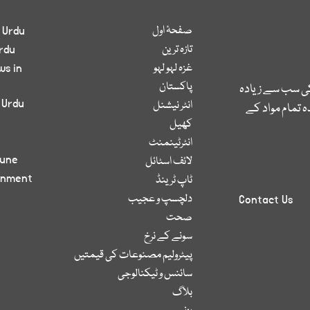
صفحۂ اول
 Urdu
تازہ ترین
rdu
غزہ لہو لہو
ws in
پاکستان
کی سب سے زیادہ
 Urdu
انٹر نیشنل
 تمام مواد کے
کھیل
انٹرٹینمنٹ
bune
لائف اسٹائل
inment
ٹاپ ٹرینڈ
دلچسپ و عجیب
Contact Us
صحت
سونے کے نرخ
پیٹرولیم مصنوعات کی قیمتیں
سائنس و ٹیکنالوجی
بلاگ