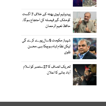
پیٹرولیم لیوی بھتہ کے خلاف 7 اگست
کو ملک گیر فیصلہ کن احتجاج ہوگا،
حافظ نعیم الرحمان
شہباز حکومت 5 سال پورے کرے گی
لیکن نظام تباہ ہوچکا ہے، محسن
نقوی
تحریک انصاف کا 27 ستمبر کو اسلام
آباد جانے کا اعلان