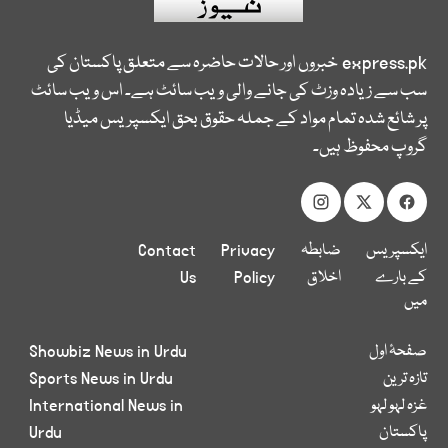
express.pk
خبروں اور حالات حاضرہ سے متعلق پاکستان کی
سب سے زیادہ وزٹ کی جانے والی ویب سائٹ ہے۔ اس ویب سائٹ
پر شائع شدہ تمام مواد کے جملہ حقوق بحق ایکسپریس میڈیا
گروپ محفوظ ہیں۔
ایکسپریس
ضابطہ
Privacy
Contact
کے بارے
اخلاق
Policy
Us
میں
صفحۂ اول
Showbiz News in Urdu
تازہ ترین
Sports News in Urdu
غزہ لہو لہو
International News in
پاکستان
Urdu