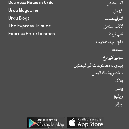
Business News in Urdu
انٹر نیشنل
Urdu Magazine
کھیل
Urdu Blogs
انٹرٹینمنٹ
The Express Tribune
لائف اسٹائل
Express Entertainment
ٹاپ ٹرینڈ
دلچسپ و عجیب
صحت
سونے کے نرخ
پیٹرولیم مصنوعات کی قیمتیں
سائنس و ٹیکنالوجی
بلاگ
بزنس
ویڈیوز
جرائم