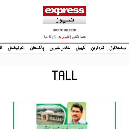
AUGUST 08, 2026
اشتہار لگائیں |
لائیو ٹی وی
| آج کا اخبار
صفحۂ اول
تازہ ترین
کھیل
خاص خبریں
پاکستان
انٹر نیشنل
ٹا
TALL