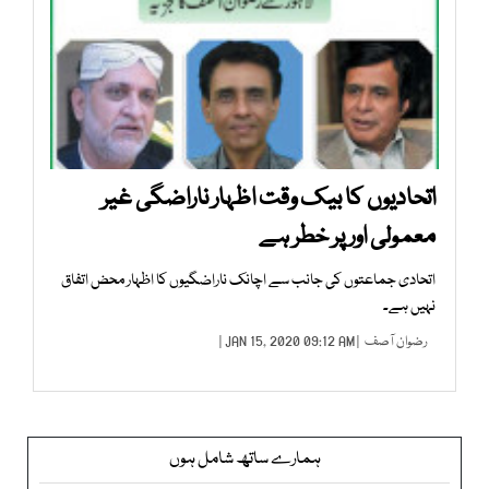
اتحادیوں کا بیک وقت اظہار ناراضگی غیر
معمولی اور پر خطر ہے
اتحادی جماعتوں کی جانب سے اچانک ناراضگیوں کا اظہار محض اتفاق
نہیں ہے۔
رضوان آصف
| JAN 15, 2020 09:12 AM |
ہمارے ساتھ شامل ہوں