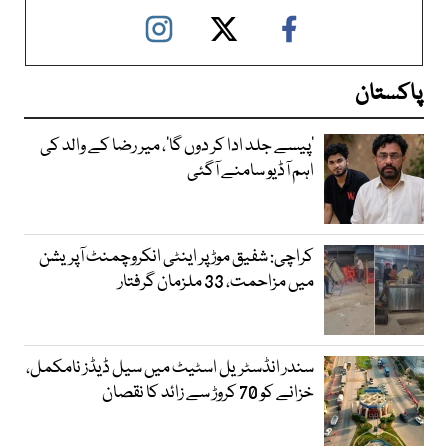
پاکستان
’پیسے جلد ادا کر دوں گا‘، میر رضا کے والد کی
اہم آڈیو سامنے آگئی
کراچی: شفیق موڑ پر اینٹی انکروچمنٹ آپریشن
میں مزاحمت، 33 ملزمان گرفتار
سندر انڈسٹریل اسٹیٹ میں سیل ڈیڈز نامکمل،
خزانے کو 70 کروڑ سے زائد کا نقصان