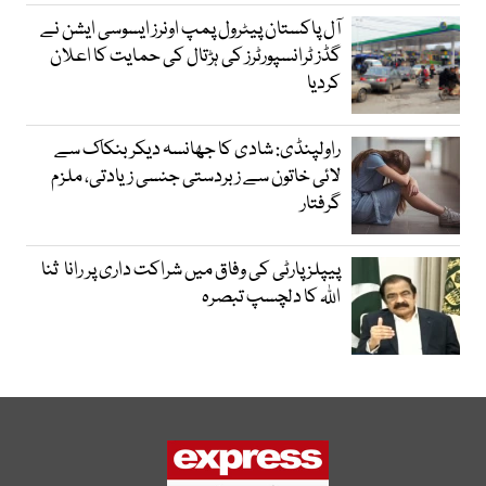
آل پاکستان پیٹرول پمپ اونرز ایسوسی ایشن نے
گڈز ٹرانسپورٹرز کی ہڑتال کی حمایت کا اعلان
کردیا
راولپنڈی: شادی کا جھانسہ دیکر بنکاک سے
لائی خاتون سے زبردستی جنسی زیادتی، ملزم
گرفتار
پیپلز پارٹی کی وفاق میں شراکت داری پر رانا ثنا
اللہ کا دلچسپ تبصرہ