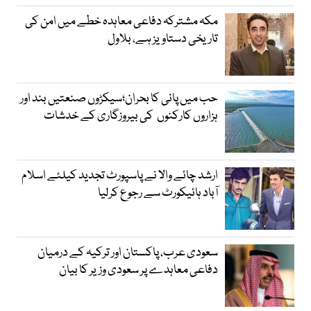
مکہ مشترکہ دفاعی معاہدہ خطے میں امن کی
تاریخی دستاویز ہے، بلاول
حب میں پانی کا بحران؛سیکڑوں صنعتیں بند اور
ہزاروں کارکنوں کی بیروزگاری کے خدشات
ارشد چائے والا نے پاسپورٹ تجدید کیلئے اسلام
آباد ہائیکورٹ سے رجوع کرلیا
سعودی عرب، پاکستان اور ترکیہ کے درمیان
دفاعی معاہدے پر سعودی وزیر کا بیان