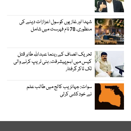
شہدا اور غازیوں کو سول اعزازات دینے کی
منظوری، 78 نام فہرست میں شامل
تحریک انصاف کے رہنما عبداللہ طاہر قتل
کیس میں اہم پیشرفت، ہنی ٹریپ کرنے والی
ٹک ٹاکر گرفتار
سوات: جہانزیب کالج میں طالب علم
نے خودکشی کرلی