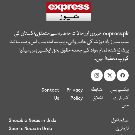
express.pk
خبروں اور حالات حاضرہ سے متعلق پاکستان کی
سب سے زیادہ وزٹ کی جانے والی ویب سائٹ ہے۔ اس ویب سائٹ
پر شائع شدہ تمام مواد کے جملہ حقوق بحق ایکسپریس میڈیا
گروپ محفوظ ہیں۔
ایکسپریس
ضابطہ
Privacy
Contact
کے بارے
اخلاق
Policy
Us
میں
صفحۂ اول
Showbiz News in Urdu
تازہ ترین
Sports News in Urdu