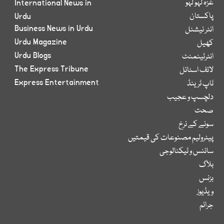
غزہ لہو لہو
International News in
پاکستان
Urdu
Business News in Urdu
انٹر نیشنل
Urdu Magazine
کھیل
Urdu Blogs
انٹرٹینمنٹ
The Express Tribune
لائف اسٹائل
Express Entertainment
ٹاپ ٹرینڈ
دلچسپ و عجیب
صحت
سونے کے نرخ
پیٹرولیم مصنوعات کی قیمتیں
سائنس و ٹیکنالوجی
بلاگ
بزنس
ویڈیوز
جرائم