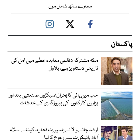
ہمارے ساتھ شامل ہوں
پاکستان
مکہ مشترکہ دفاعی معاہدہ خطے میں امن کی
تاریخی دستاویز ہے، بلاول
حب میں پانی کا بحران؛سیکڑوں صنعتیں بند اور
ہزاروں کارکنوں کی بیروزگاری کے خدشات
ارشد چائے والا نے پاسپورٹ تجدید کیلئے اسلام
آباد ہائیکورٹ سے رجوع کرلیا