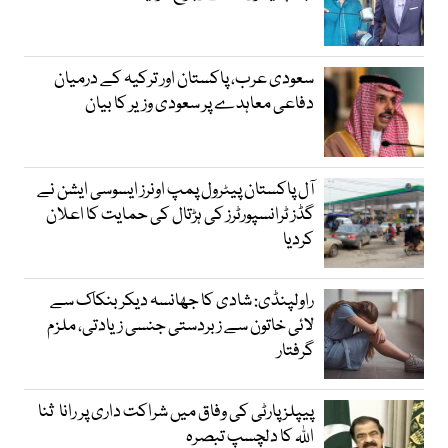
سعودی عرب، پاکستان اور ترکیہ کے درمیان
دفاعی معاہدے پر سعودی وزیر کا بیان
آل پاکستان پیٹرول پمپ اونرز ایسوسی ایشن نے
گڈز ٹرانسپورٹرز کی ہڑتال کی حمایت کا اعلان
کردیا
راولپنڈی: شادی کا جھانسہ دیکر بنکاک سے
لائی خاتون سے زبردستی جنسی زیادتی، ملزم
گرفتار
پیپلز پارٹی کی وفاق میں شراکت داری پر رانا ثنا
اللہ کا دلچسپ تبصرہ