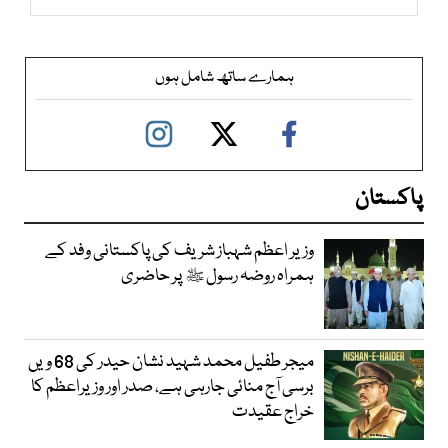
ہمارے ساتھ شامل ہوں
پاکستان
وزیر اعظم شہباز شریف کی پاکستانی وفد کے
ہمراہ روضہ رسول ﷺ پر حاضری
میجر طفیل محمد شہید نشان حیدر کی 68 ویں
برسی آج منائی جارہی ہے، صدر اور وزیراعظم کا
خراج عقیدت