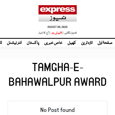
AUGUST 08, 2026
اشتہار لگائیں |
لائیو ٹی وی
| آج کا اخبار
صفحۂ اول
تازہ ترین
کھیل
خاص خبریں
پاکستان
انٹر نیشنل
ٹا
TAMGHA-E-
BAHAWALPUR AWARD
No Post found