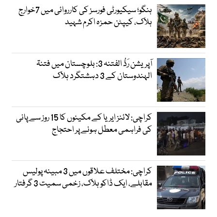
ہنگو؛ سیکیورٹی فورسز کی کارروائی میں 7خوارج
ہلاک، کیپٹن حمزہ اکرم شہید
آپریشن رَدُّ الفتنہ 3: بلوچستان میں فتنۃ
الہندوستان کے 3 دہشتگرد ہلاک
کراچی: لائنز ایریا کے مکینوں کا 15 روز سے پانی
کی فراہمی معطل ہونے پر احتجاج
کراچی: مختلف علاقوں میں 3 مبینہ پولیس
مقابلے، ایک ڈاکو ہلاک، زخمی سمیت 3 گرفتار