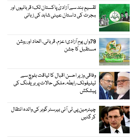
تقسیمِ ہند سے آزادیٔ پاکستان تک؛ قربانیوں اور
ہجرت کی داستان عینی شاہد کی زبانی
79واں یومِ آزادی؛ عزم، قربانی، اتحاد اور روشن
مستقبل کا جشن
وفاقی وزیر احسن اقبال کا لیاقت بلوچ سے
ٹیلیفونک رابطہ، ملکی حالات پر بریفنگ کی
پیشکش
چیئرمین پی ٹی آئی بیرسٹر گوہر کی والدہ انتقال
کر گئیں