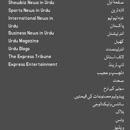
صفحۂ اول
Showbiz News in Urdu
تازہ ترین
Sports News in Urdu
غزہ لہو لہو
International News in
پاکستان
Urdu
Business News in Urdu
انٹر نیشنل
Urdu Magazine
کھیل
Urdu Blogs
انٹرٹینمنٹ
The Express Tribune
لائف اسٹائل
Express Entertainment
ٹاپ ٹرینڈ
دلچسپ و عجیب
صحت
سونے کے نرخ
پیٹرولیم مصنوعات کی قیمتیں
سائنس و ٹیکنالوجی
بلاگ
بزنس
ویڈیوز