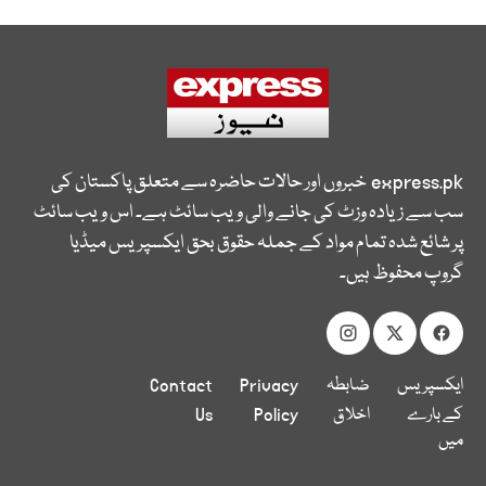
express.pk
خبروں اور حالات حاضرہ سے متعلق پاکستان کی
سب سے زیادہ وزٹ کی جانے والی ویب سائٹ ہے۔ اس ویب سائٹ
پر شائع شدہ تمام مواد کے جملہ حقوق بحق ایکسپریس میڈیا
گروپ محفوظ ہیں۔
ایکسپریس
ضابطہ
Privacy
Contact
کے بارے
اخلاق
Policy
Us
میں