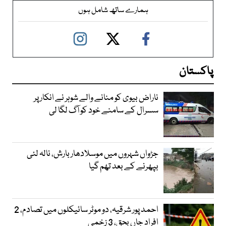
ہمارے ساتھ شامل ہوں
پاکستان
ناراض بیوی کو منانے والے شوہر نے انکار پر
سسرال کے سامنے خود کو آگ لگا لی
جڑواں شہروں میں موسلادھار بارش، نالہ لئی
بپھرنے کے بعد تھم گیا
احمد پور شرقیہ، دو موٹر سائیکلوں میں تصادم، 2
افراد جاں بحق، 3 زخمی