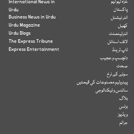
غزہ لہو لہو
International News in
پاکستان
Urdu
Business News in Urdu
انٹر نیشنل
Urdu Magazine
کھیل
Urdu Blogs
انٹرٹینمنٹ
The Express Tribune
لائف اسٹائل
Express Entertainment
ٹاپ ٹرینڈ
دلچسپ و عجیب
صحت
سونے کے نرخ
پیٹرولیم مصنوعات کی قیمتیں
سائنس و ٹیکنالوجی
بلاگ
بزنس
ویڈیوز
جرائم