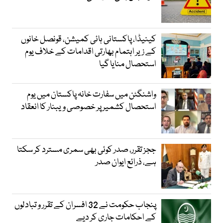
کینیڈا، پاکستانی ہائی کمیشن، قونصل خانوں
کے زیر اہتمام بھارتی اقدامات کے خلاف یوم
استحصال منایا گیا
واشنگٹن میں سفارت خانہ پاکستان میں یوم
استحصال کشمیر پر خصوصی ویبنار کا انعقاد
ججز تقرر، صدر کوئی بھی سمری مسترد کر سکتا
ہے، ذرائع ایوان صدر
پنجاب حکومت نے 32 افسران کے تقرر و تبادلوں
کے احکامات جاری کر دیے