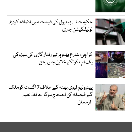
حکومت نے پیٹرول کی قیمت میں اضافہ کردیا،
نوٹیفکیشن جاری
کراچی؛ شارع بھٹو پر تیز رفتار گاڑی کی سوزوکی
پک اپ کو ٹکر، خاتون جاں بحق
پیٹرولیم لیوی بھتہ کے خلاف 7 اگست کو ملک
گیر فیصلہ کن احتجاج ہوگا، حافظ نعیم
الرحمان