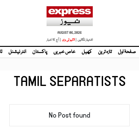
AUGUST 06, 2026
اشتہار لگائیں |
لائیو ٹی وی
| آج کا اخبار
صفحۂ اول
تازہ ترین
کھیل
خاص خبریں
پاکستان
انٹر نیشنل
ٹا
TAMIL SEPARATISTS
No Post found