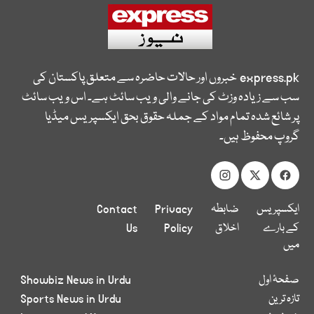
express.pk
خبروں اور حالات حاضرہ سے متعلق پاکستان کی
سب سے زیادہ وزٹ کی جانے والی ویب سائٹ ہے۔ اس ویب سائٹ
پر شائع شدہ تمام مواد کے جملہ حقوق بحق ایکسپریس میڈیا
گروپ محفوظ ہیں۔
ایکسپریس
ضابطہ
Privacy
Contact
کے بارے
اخلاق
Policy
Us
میں
صفحۂ اول
Showbiz News in Urdu
تازہ ترین
Sports News in Urdu