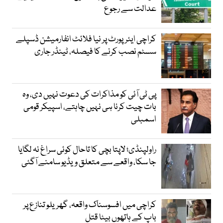
عدالت سے رجوع
کراچی ایئرپورٹ پر نیا فلائٹ انفارمیشن ڈسپلے
سسٹم نصب کرنے کا فیصلہ، ٹینڈر جاری
پی ٹی آئی کو مذاکرات کی دعوت نہیں دی، وہ
بات چیت کرنا ہی نہیں چاہتے، اسپیکر قومی
اسمبلی
راولپنڈی؛ لاپتا بچی کا تاحال کوئی سراغ نہ لگایا
جا سکا، واقعے سے متعلق ویڈیو سامنے آگئی
کراچی میں افسوسناک واقعہ، گھریلو تنازع پر
باپ کے ہاتھوں بیٹا قتل