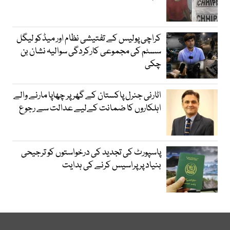
کراچی پولیس کے تفتیشی نظام اور میڈکو لیگل
سسٹم کی مجموعی کارکردگی سوالیہ نشان بن
چکی
اٹارنی جنرل پاکستان کے گھر پر چھاپا مارنے والے
اہلکاروں کا ضمانت کےلیے عدالت سے رجوع
پاسپورٹ کی تجدید کی درخواستوں کو ترجیحی
بنیاد پر پراسیس کرنے کی ہدایت