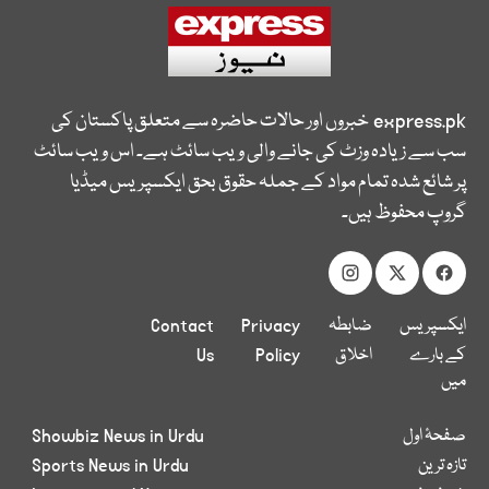
express.pk
خبروں اور حالات حاضرہ سے متعلق پاکستان کی
سب سے زیادہ وزٹ کی جانے والی ویب سائٹ ہے۔ اس ویب سائٹ
پر شائع شدہ تمام مواد کے جملہ حقوق بحق ایکسپریس میڈیا
گروپ محفوظ ہیں۔
ایکسپریس
ضابطہ
Privacy
Contact
کے بارے
اخلاق
Policy
Us
میں
صفحۂ اول
Showbiz News in Urdu
تازہ ترین
Sports News in Urdu