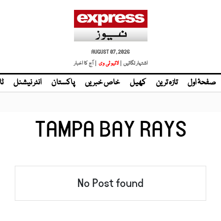
AUGUST 07, 2026
اشتہار لگائیں |
لائیو ٹی وی
| آج کا اخبار
صفحۂ اول
تازہ ترین
کھیل
خاص خبریں
پاکستان
انٹر نیشنل
ٹا
TAMPA BAY RAYS
No Post found