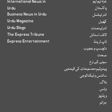
غزہ لہو لہو
International News in
پاکستان
Urdu
Business News in Urdu
انٹر نیشنل
Urdu Magazine
کھیل
Urdu Blogs
انٹرٹینمنٹ
The Express Tribune
لائف اسٹائل
Express Entertainment
ٹاپ ٹرینڈ
دلچسپ و عجیب
صحت
سونے کے نرخ
پیٹرولیم مصنوعات کی قیمتیں
سائنس و ٹیکنالوجی
بلاگ
بزنس
ویڈیوز
جرائم