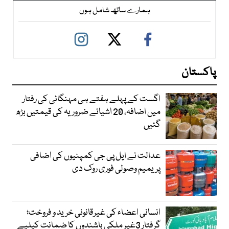
ہمارے ساتھ شامل ہوں
پاکستان
اگست کے پہلے ہفتے ہی مہنگائی کی رفتار
میں اضافہ، 20 اشیائے ضروریہ کی قیمتیں بڑھ
گئیں
عدالت نے ایل پی جی کمپنیوں کی اضافی
پریمیم وصولی فوری روک دی
انسانی اعضاء کی غیرقانونی خرید و فروخت؛
گرفتار 3غیر ملکی باشندوں کا ضمانت کیلیے