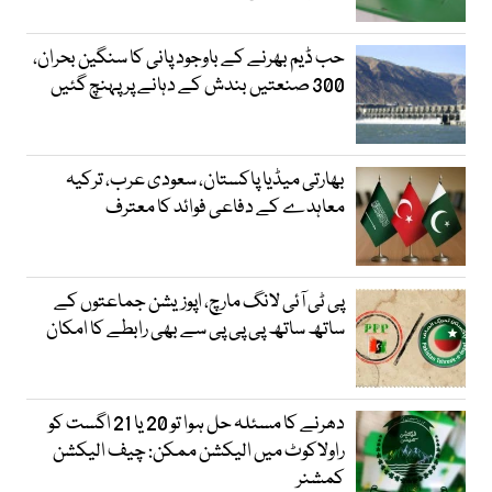
حب ڈیم بھرنے کے باوجود پانی کا سنگین بحران،
300 صنعتیں بندش کے دہانے پر پہنچ گئیں
بھارتی میڈیا پاکستان، سعودی عرب، ترکیہ
معاہدے کے دفاعی فوائد کا معترف
پی ٹی آئی لانگ مارچ، اپوزیشن جماعتوں کے
ساتھ ساتھ پی پی پی سے بھی رابطے کا امکان
دھرنے کا مسئلہ حل ہوا تو 20 یا 21 اگست کو
راولاکوٹ میں الیکشن ممکن: چیف الیکشن
کمشنر