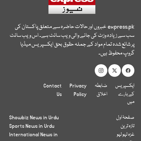
express.pk
خبروں اور حالات حاضرہ سے متعلق پاکستان کی
سب سے زیادہ وزٹ کی جانے والی ویب سائٹ ہے۔ اس ویب سائٹ
پر شائع شدہ تمام مواد کے جملہ حقوق بحق ایکسپریس میڈیا
گروپ محفوظ ہیں۔
ایکسپریس
ضابطہ
Privacy
Contact
کے بارے
اخلاق
Policy
Us
میں
صفحۂ اول
Showbiz News in Urdu
تازہ ترین
Sports News in Urdu
غزہ لہو لہو
International News in