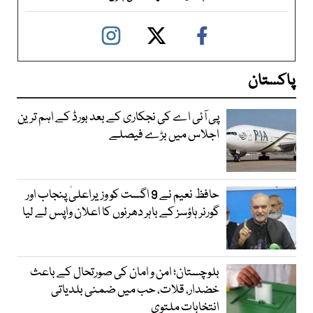
پاکستان
پی آئی اے کی نجکاری کے بعد بورڈ کے اہم ترین
اجلاس میں بڑے فیصلے
حافظ نعیم نے 9 اگست کو وزیراعلیٰ پنجاب اور
گورنر ہاؤسز کے باہر دھرنوں کا اعلان واپس لے لیا
بلوچستان؛ امن و امان کی صورتحال کے باعث
خضدار، قلات، حب میں ضمنی بلدیاتی
انتخابات ملتوی