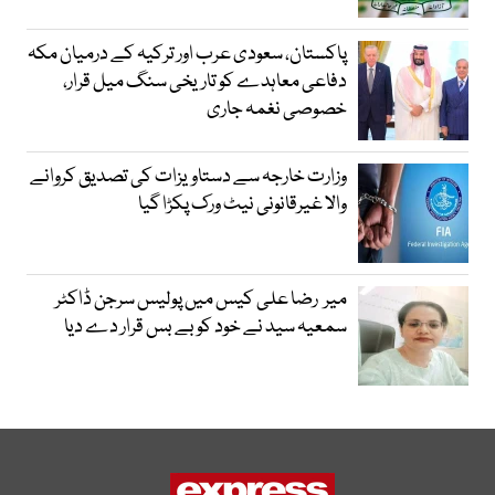
پاکستان، سعودی عرب اور ترکیہ کے درمیان مکہ
دفاعی معاہدے کو تاریخی سنگ میل قرار،
خصوصی نغمہ جاری
وزارت خارجہ سے دستاویزات کی تصدیق کروانے
والا غیرقانونی نیٹ ورک پکڑا گیا
میر رضا علی کیس میں پولیس سرجن ڈاکٹر
سمعیہ سید نے خود کو بے بس قرار دے دیا