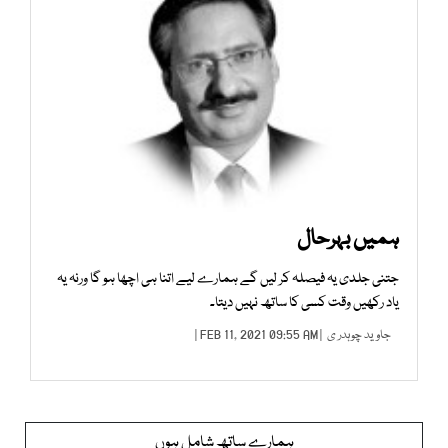
ہمیں بہرحال
جتنی جلدی یہ فیصلہ کر لیں گے ہمارے لیے اتنا ہی اچھا ہو گا ورنہ یہ
یاد رکھیں وقت کسی کا ساتھ نہیں دیتا۔
جاوید چوہدر ی
| FEB 11, 2021 09:55 AM |
ہمارے ساتھ شامل ہوں