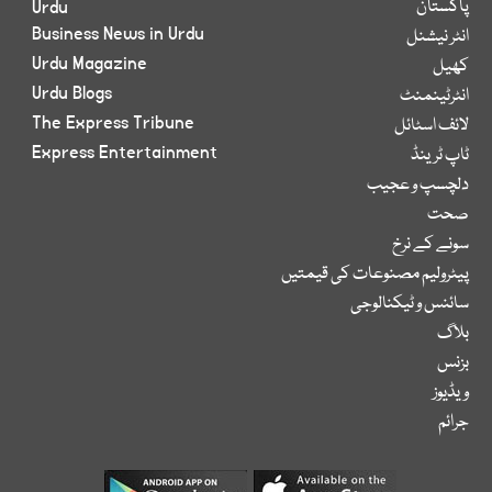
پاکستان
Urdu
Business News in Urdu
انٹر نیشنل
Urdu Magazine
کھیل
Urdu Blogs
انٹرٹینمنٹ
The Express Tribune
لائف اسٹائل
Express Entertainment
ٹاپ ٹرینڈ
دلچسپ و عجیب
صحت
سونے کے نرخ
پیٹرولیم مصنوعات کی قیمتیں
سائنس و ٹیکنالوجی
بلاگ
بزنس
ویڈیوز
جرائم