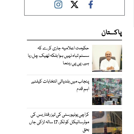
پاکستان
حکومت اعلامیہ جاری کرے کہ
سسٹم تباہ نہیں ہوا بلکہ ٹھیک چل رہا
ہے، پی پی رہنما
پنجاب میں بلدیاتی انتخابات کیلئے
اہم قدم
کراچی یونیورسٹی کی تیز رفتار بس کی
موٹرسائیکل کو ٹکر، 17 سالہ لڑکی جاں
بحق