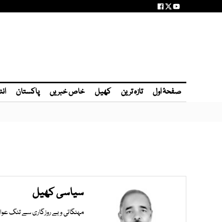
صفحۂ اول
تازہ ترین
کھیل
خاص خبریں
پاکستان
انٹ
سیاسی کھیل
مہنگائی و بے روزگاری سے تنگ عوام