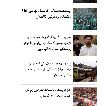
جماعت اسلامی کا ملک بھر میں 510
مقامات پر دھرنوں کا اعلان
میر رضا کے والد کا چیف جسٹس سے
از خود نوٹس کا مطالبہ، پولیس تفتیش
پر سنگین سوالات اٹھا دیے
پیٹرولیم مصنوعات کی قیمتوں پر
ٹرانسپورٹرز کا ملک بھر میں پہیہ جام
ہڑتال کا اعلان
کراچی سمیت سندھ بھر میں ایم ڈی
کیٹ امتحان ری شیڈول