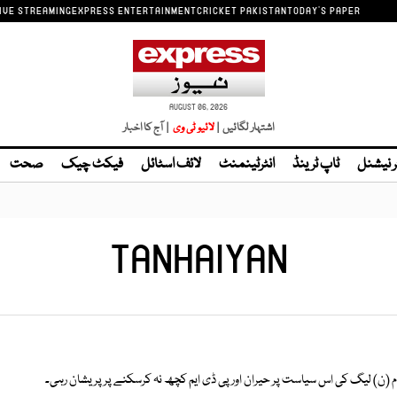
IVE STREAMING
EXPRESS ENTERTAINMENT
CRICKET PAKISTAN
TODAY'S PAPER
AUGUST 06, 2026
اشتہار لگائیں |
| آج کا اخبار
ر نیشنل
ٹاپ ٹرینڈ
انٹرٹینمنٹ
لائف اسٹائل
فیکٹ چیک
صحت
TANHAIYAN
 (ن) لیگ کی اس سیاست پر حیران اور پی ڈی ایم کچھ نہ کرسکنے پر پریشان رہی۔