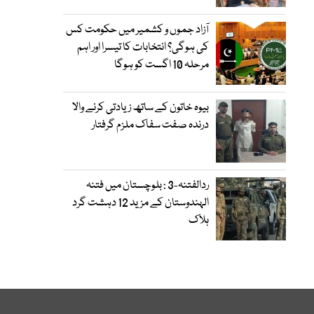
آزاد جموں و کشمیر میں حکومت کس
کی ہوگی؟ انتخابات کا تیسرا اور اہم
مرحلہ 10 اگست کو ہوگا
بیوہ خاتون کے ساتھ زیادتی کرنے والا
درندہ صفت سفاک ملزم گرفتار
ردالفتنہ-3 : بلوچستان میں فتنہ
الہندوستان کے مزید 12 دہشت گرد
ہلاک