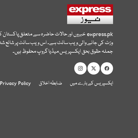
express.pk
خبروں اور حالات حاضرہ سے متعلق پاکستان 
وزٹ کی جانے والی ویب سائٹ ہے۔ اس ویب سائٹ پر شائع شدہ
جملہ حقوق بحق ایکسپریس میڈیا گروپ محفوظ ہیں۔
ایکسپریس کے بارے میں
ضابطہ اخلاق
Privacy Policy