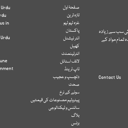
صفحۂ اول
 Urdu
تازہ ترین
rdu
غزہ لہو لہو
ws in
پاکستان
کی سب سے زیادہ
 Urdu
انٹر نیشنل
 تمام مواد کے
کھیل
انٹرٹینمنٹ
bune
لائف اسٹائل
inment
ٹاپ ٹرینڈ
دلچسپ و عجیب
Contact Us
صحت
سونے کے نرخ
پیٹرولیم مصنوعات کی قیمتیں
سائنس و ٹیکنالوجی
بلاگ
بزنس