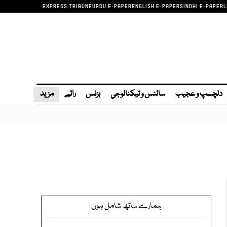
EXPRESS TRIBUNE
URDU E-PAPER
ENGLISH E-PAPER
SINDHI E-PAPER
L
دلچسپ و عجیب
سائنس و ٹیکنالوجی
بزنس
رائے
مزید
ہمارے ساتھ شامل ہوں