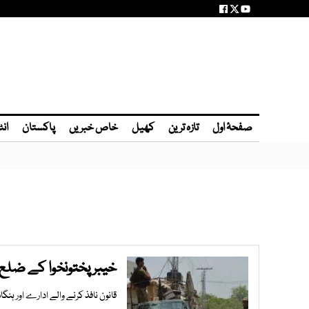
صفحۂ اول
تازہ ترین
کھیل
خاص خبریں
پاکستان
انٹ
خیبر پختونخوا کے ضلع ٹانک
قانون نافذ کرنے والے ادارے اور ہن