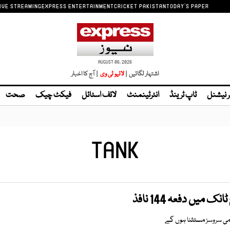
IVE STREAMING
EXPRESS ENTERTAINMENT
CRICKET PAKISTAN
TODAY'S PAPER
AUGUST 06, 2026
اشتہار لگائیں |
| آج کا اخبار
ر نیشنل
ٹاپ ٹرینڈ
انٹرٹینمنٹ
لائف اسٹائل
فیکٹ چیک
صحت
TANK
 میں دفعہ 144 نافذ
گامی سروسز مستثنا ہوں گے