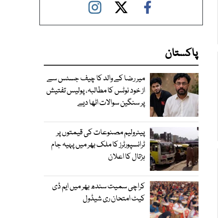
پاکستان
میر رضا کے والد کا چیف جسٹس سے
از خود نوٹس کا مطالبہ، پولیس تفتیش
پر سنگین سوالات اٹھا دیے
پیٹرولیم مصنوعات کی قیمتوں پر
ٹرانسپورٹرز کا ملک بھر میں پہیہ جام
ہڑتال کا اعلان
کراچی سمیت سندھ بھر میں ایم ڈی
کیٹ امتحان ری شیڈول