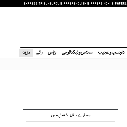
EXPRESS TRIBUNE
URDU E-PAPER
ENGLISH E-PAPER
SINDHI E-PAPER
L
دلچسپ و عجیب
سائنس و ٹیکنالوجی
بزنس
رائے
مزید
ہمارے ساتھ شامل ہوں