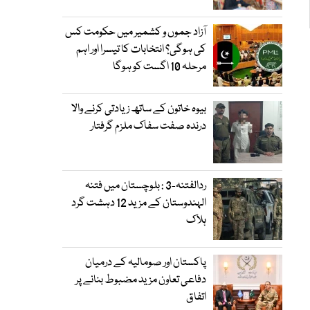
آزاد جموں و کشمیر میں حکومت کس
کی ہوگی؟ انتخابات کا تیسرا اور اہم
مرحلہ 10 اگست کو ہوگا
بیوہ خاتون کے ساتھ زیادتی کرنے والا
درندہ صفت سفاک ملزم گرفتار
ردالفتنہ-3 : بلوچستان میں فتنہ
الہندوستان کے مزید 12 دہشت گرد
ہلاک
پاکستان اور صومالیہ کے درمیان
دفاعی تعاون مزید مضبوط بنانے پر
اتفاق