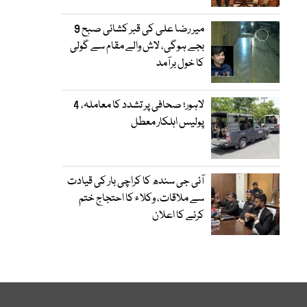
میر رضا علی کی قبر کشائی صبح 9
بجے ہوگی، لاش والے مقام سے گولی
کا خول برآمد
لاہور؛ صحافی پر تشدد کا معاملہ، 4
پولیس اہلکار معطل
آئی جی سندھ کا کراچی بار کی قیادت
سے ملاقات، وکلاء کا احتجاج ختم
کرنے کا اعلان