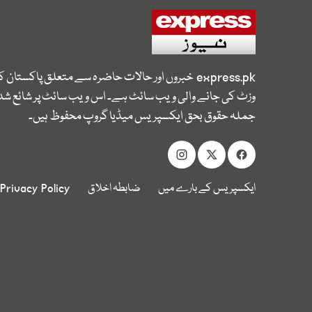
express.pk
خبروں اور حالات حاضرہ سے متعلق پاکستان 
وزٹ کی جانے والی ویب سائٹ ہے۔ اس ویب سائٹ پر شائع شدہ
جملہ حقوق بحق ایکسپریس میڈیا گروپ محفوظ ہیں۔
ایکسپریس کے بارے میں
ضابطہ اخلاق
Privacy Policy