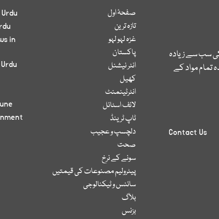
صفحۂ اول
 Urdu
تازہ ترین
rdu
غزہ لہو لہو
ws in
پاکستان
کی سب سے زیادہ
 Urdu
انٹر نیشنل
 تمام مواد کے
کھیل
انٹرٹینمنٹ
bune
لائف اسٹائل
inment
ٹاپ ٹرینڈ
دلچسپ و عجیب
Contact Us
صحت
سونے کے نرخ
پیٹرولیم مصنوعات کی قیمتیں
سائنس و ٹیکنالوجی
بلاگ
بزنس