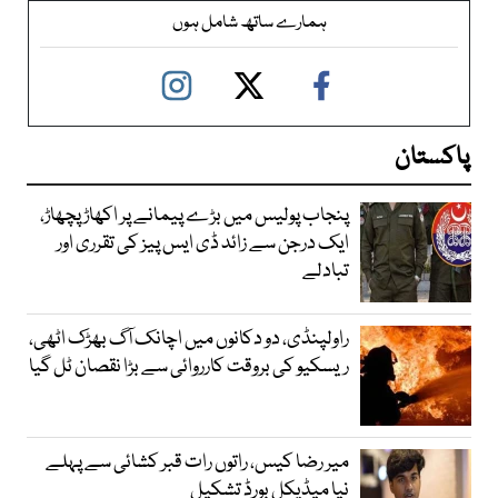
ہمارے ساتھ شامل ہوں
پاکستان
پنجاب پولیس میں بڑے پیمانے پر اکھاڑ پچھاڑ،
ایک درجن سے زائد ڈی ایس پیز کی تقرری اور
تبادلے
راولپنڈی، دو دکانوں میں اچانک آگ بھڑک اٹھی،
ریسکیو کی بروقت کارروائی سے بڑا نقصان ٹل گیا
میر رضا کیس، راتوں رات قبر کشائی سے پہلے
نیا میڈیکل بورڈ تشکیل