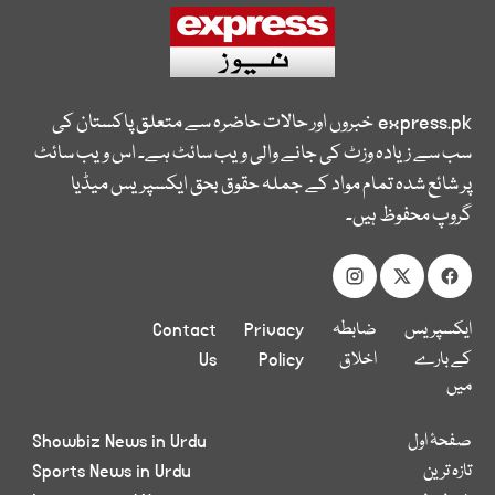
express.pk
خبروں اور حالات حاضرہ سے متعلق پاکستان کی
سب سے زیادہ وزٹ کی جانے والی ویب سائٹ ہے۔ اس ویب سائٹ
پر شائع شدہ تمام مواد کے جملہ حقوق بحق ایکسپریس میڈیا
گروپ محفوظ ہیں۔
ایکسپریس
ضابطہ
Privacy
Contact
کے بارے
اخلاق
Policy
Us
میں
صفحۂ اول
Showbiz News in Urdu
تازہ ترین
Sports News in Urdu