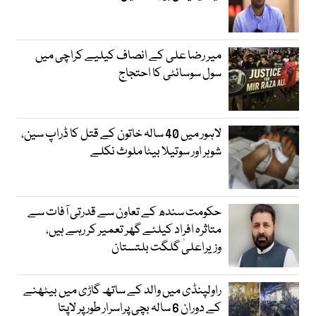
میر رضا علی کے انصاف کیلیے کراچی میں
سول سوسائٹی کا احتجاج
لاہور میں 40 سالہ خاتون کے قتل کا ڈراپ سین،
شوہر اور سوتیلا بیٹا ملوث نکلے
حکومت سندھ کے تعاون سے قدرتی آفات سے
متاثرہ افراد کیلئے گھر تعمیر کر رہے ہیں،
وزیراعلیٰ گلگت بلتستان
راولپنڈی میں والد کے ساتھ گاڑی میں بیٹھنے
کے دوران 6 سالہ بچی پراسرار طور پر لاپتا