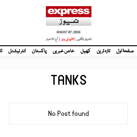
AUGUST 07, 2026
اشتہار لگائیں |
لائیو ٹی وی
| آج کا اخبار
صفحۂ اول
تازہ ترین
کھیل
خاص خبریں
پاکستان
انٹر نیشنل
ٹا
TANKS
No Post found