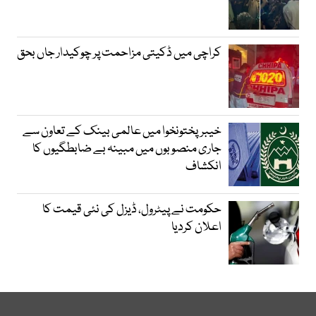
کراچی میں ڈکیتی مزاحمت پر چوکیدار جاں بحق
خیبرپختونخوا میں عالمی بینک کے تعاون سے
جاری منصوبوں میں مبینہ بے ضابطگیوں کا
انکشاف
حکومت نے پیٹرول، ڈیزل کی نئی قیمت کا
اعلان کردیا