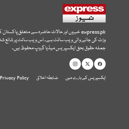
express.pk
خبروں اور حالات حاضرہ سے متعلق پاکستان 
وزٹ کی جانے والی ویب سائٹ ہے۔ اس ویب سائٹ پر شائع شدہ
جملہ حقوق بحق ایکسپریس میڈیا گروپ محفوظ ہیں۔
ایکسپریس کے بارے میں
ضابطہ اخلاق
Privacy Policy