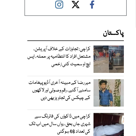
پاکستان
کراچی: تجاوزات کے خلاف آپریشن،
مشتعل افراد کا انتظامیہ پر حملہ، ایس
ایچ او سمیت کئی زخمی
میر رضا کے مبینہ آخری آڈیو پیغامات
سامنے آگئے، رقم وصولی اور لاکھوں
کے چیکس کی تجاویز بھی دیں
کراچی میں ڈاکوؤں کی فائرنگ سے
شہری جاں بحق، رواں سال میں اب تک
کی تعداد 46 ہوگئی