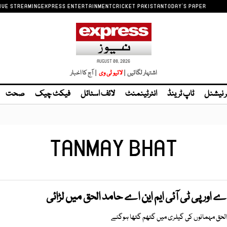
IVE STREAMING
EXPRESS ENTERTAINMENT
CRICKET PAKISTAN
TODAY'S PAPER
AUGUST 08, 2026
اشتہار لگائیں |
| آج کا اخبار
ر نیشنل
ٹاپ ٹرینڈ
انٹرٹینمنٹ
لائف اسٹائل
فیکٹ چیک
صحت
TANMAY BHAT
اورپی ٹی آئی ایم این اے حامد الحق میں لڑائی
 الحق مہمانوں کی گیلری میں گتھم گتھا ہوگئے