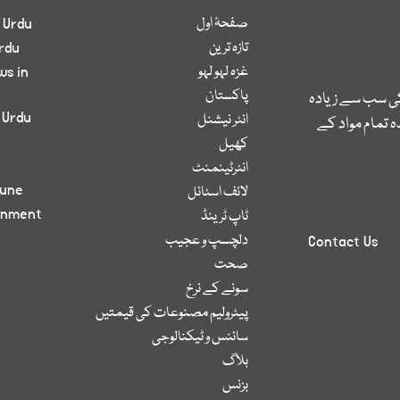
صفحۂ اول
 Urdu
تازہ ترین
rdu
غزہ لہو لہو
ws in
پاکستان
کی سب سے زیادہ
 Urdu
انٹر نیشنل
 تمام مواد کے
کھیل
انٹرٹینمنٹ
bune
لائف اسٹائل
inment
ٹاپ ٹرینڈ
دلچسپ و عجیب
Contact Us
صحت
سونے کے نرخ
پیٹرولیم مصنوعات کی قیمتیں
سائنس و ٹیکنالوجی
بلاگ
بزنس