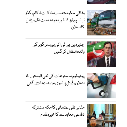
وفاقی حکومت سے مذاکرات ناکام، گڈز
ٹرانسپورٹرز کا غیرمعینہ مدت تک ہڑتال
کا اعلان
چئیرمین پی ٹی آئی بیرسٹر گوہر کی
والدہ انتقال کر گئیں
پیٹرولیم مصنوعات کی نئی قیمتوں کا
اعلان، ڈیزل پر لیوی مزید بڑھا دی گئی
مفتی تقی عثمانی کا مکہ مشترکہ
دفاعی معاہدے کا خیرمقدم