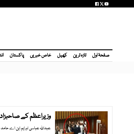
صفحۂ اول
تازہ ترین
کھیل
خاص خبریں
پاکستان
انٹ
وزیراعظم کے صاحبزادے 
عبداللہ عباسی اورایم این اے حامد