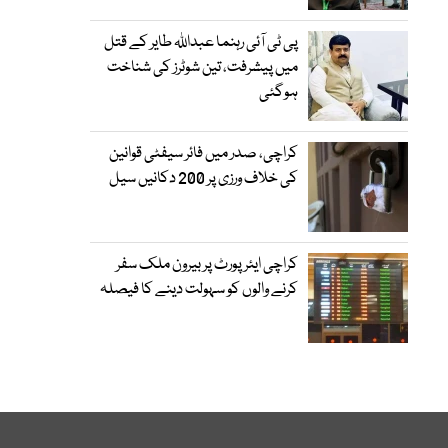
پی ٹی آئی رہنما عبداللہ طایر کے قتل
میں پیشرفت، تین شوٹرز کی شناخت
ہوگئی
کراچی، صدر میں فائر سیفٹی قوانین
کی خلاف ورزی پر 200 دکانیں سیل
کراچی ایئرپورٹ پر بیرون ملک سفر
کرنے والوں کو سہولت دینے کا فیصلہ