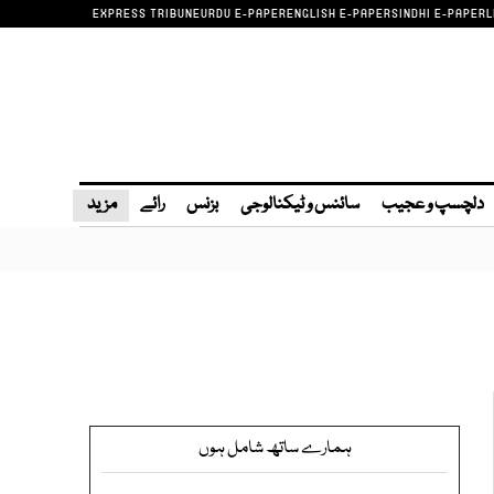
EXPRESS TRIBUNE
URDU E-PAPER
ENGLISH E-PAPER
SINDHI E-PAPER
L
دلچسپ و عجیب
سائنس و ٹیکنالوجی
بزنس
رائے
مزید
ہمارے ساتھ شامل ہوں