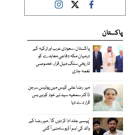
پاکستان
پاکستان، سعودی عرب اور ترکیہ کے
درمیان مکہ دفاعی معاہدے کو
تاریخی سنگ میل قرار، خصوصی
نغمہ جاری
میر رضا علی کیس میں پولیس سرجن
ڈاکٹر سمعیہ سید نے خود کو بے بس
قرار دے دیا
’پیسے جلد ادا کر دوں گا‘، میر رضا کے
والد کی اہم آڈیو سامنے آگئی