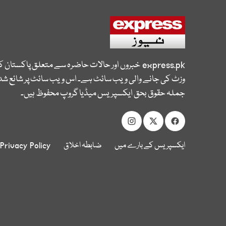
express.pk
خبروں اور حالات حاضرہ سے متعلق پاکستان 
وزٹ کی جانے والی ویب سائٹ ہے۔ اس ویب سائٹ پر شائع شدہ
جملہ حقوق بحق ایکسپریس میڈیا گروپ محفوظ ہیں۔
ایکسپریس کے بارے میں
ضابطہ اخلاق
Privacy Policy