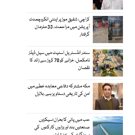
کراچی: شفیق موڑ پر اینٹی انکروچمنٹ
آپریشن میں مزاحمت، 33 ملزمان
گرفتار
سندر انڈسٹریل اسٹیٹ میں سیل ڈیڈز
نامکمل، خزانے کو 70 کروڑ سے زائد کا
نقصان
مکہ مشترکہ دفاعی معاہدہ خطے میں
امن کی تاریخی دستاویز ہے، بلاول
حب میں پانی کا بحران؛سیکڑوں
صنعتیں بند اور ہزاروں کارکنوں کی