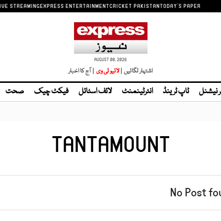
IVE STREAMING
EXPRESS ENTERTAINMENT
CRICKET PAKISTAN
TODAY'S PAPER
AUGUST 08, 2026
اشتہار لگائیں |
| آج کا اخبار
ر نیشنل
ٹاپ ٹرینڈ
انٹرٹینمنٹ
لائف اسٹائل
فیکٹ چیک
صحت
TANTAMOUNT
No Post fo