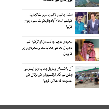
بیروزگاری کے خدشات
ارشد چائے والا نے پاسپورٹ تجدید
کیلئے اسلام آباد ہائیکورٹ سے رجوع
کرلیا
سعودی عرب، پاکستان اور ترکیہ کے
درمیان دفاعی معاہدے پر سعودی وزیر
کا بیان
آل پاکستان پیٹرول پمپ اونرز ایسوسی
ایشن نے گڈز ٹرانسپورٹرز کی ہڑتال کی
حمایت کا اعلان کردیا