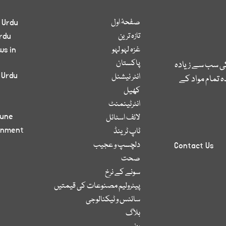
صفحۂ اول
 Urdu
تازہ ترین
rdu
غزہ لہو لہو
ws in
پاکستان
کی سب سے زیادہ
 Urdu
انٹر نیشنل
 تمام مواد کے
کھیل
انٹرٹینمنٹ
bune
لائف اسٹائل
inment
ٹاپ ٹرینڈ
دلچسپ و عجیب
Contact Us
صحت
سونے کے نرخ
پیٹرولیم مصنوعات کی قیمتیں
سائنس و ٹیکنالوجی
بلاگ