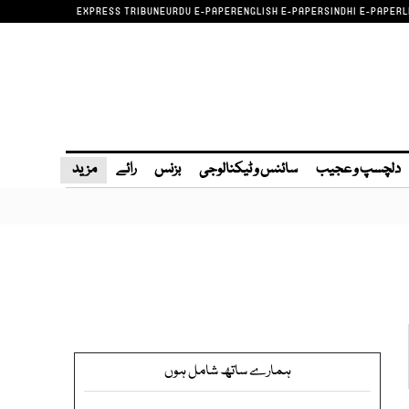
EXPRESS TRIBUNE
URDU E-PAPER
ENGLISH E-PAPER
SINDHI E-PAPER
L
دلچسپ و عجیب
سائنس و ٹیکنالوجی
بزنس
رائے
مزید
ہمارے ساتھ شامل ہوں