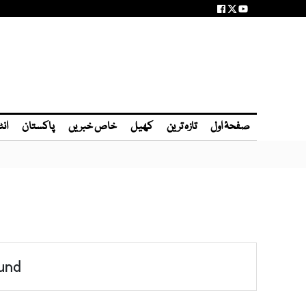
صفحۂ اول
تازہ ترین
کھیل
خاص خبریں
پاکستان
انٹ
und