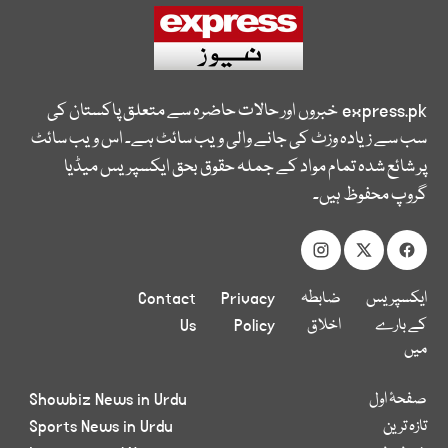
express.pk
خبروں اور حالات حاضرہ سے متعلق پاکستان کی
سب سے زیادہ وزٹ کی جانے والی ویب سائٹ ہے۔ اس ویب سائٹ
پر شائع شدہ تمام مواد کے جملہ حقوق بحق ایکسپریس میڈیا
گروپ محفوظ ہیں۔
ایکسپریس
ضابطہ
Privacy
Contact
کے بارے
اخلاق
Policy
Us
میں
صفحۂ اول
Showbiz News in Urdu
تازہ ترین
Sports News in Urdu