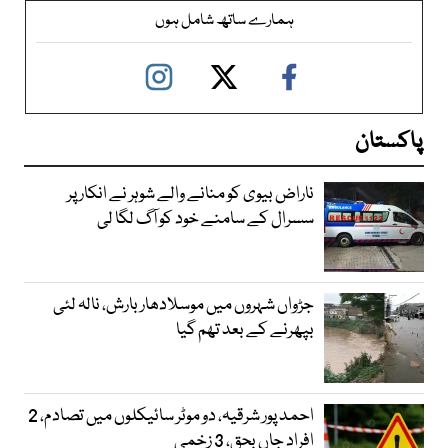
ہمارے ساتھ شامل ہوں
پاکستان
ناراض بیوی کو منانے والے شوہر نے انکار پر
سسرال کے سامنے خود کو آگ لگا لی
جڑواں شہروں میں موسلادھار بارش، نالہ لئی
بپھرنے کے بعد تھم گیا
احمد پور شرقیہ، دو موٹر سائیکلوں میں تصادم، 2
افراد جاں بحق، 3 زخمی