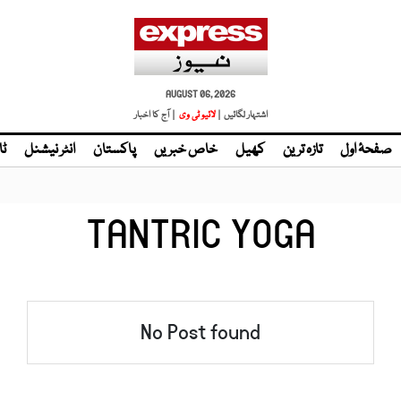
AUGUST 06, 2026
اشتہار لگائیں |
| آج کا اخبار
صفحۂ اول
تازہ ترین
کھیل
خاص خبریں
پاکستان
انٹر نیشنل
ٹا
TANTRIC YOGA
No Post found