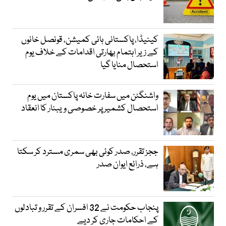
کینیڈا، پاکستانی ہائی کمیشن، قونصل خانوں
کے زیر اہتمام بھارتی اقدامات کے خلاف یوم
استحصال منایا گیا
واشنگٹن میں سفارت خانہ پاکستان میں یوم
استحصال کشمیر پر خصوصی ویبنار کا انعقاد
ججز تقرر، صدر کوئی بھی سمری مسترد کر سکتا
ہے، ذرائع ایوان صدر
پنجاب حکومت نے 32 افسران کے تقرر و تبادلوں
کے احکامات جاری کر دیے