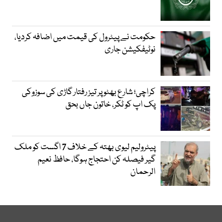
حکومت نے پیٹرول کی قیمت میں اضافہ کردیا،
نوٹیفکیشن جاری
کراچی؛ شارع بھٹو پر تیز رفتار گاڑی کی سوزوکی
پک اپ کو ٹکر، خاتون جاں بحق
پیٹرولیم لیوی بھتہ کے خلاف 7 اگست کو ملک
گیر فیصلہ کن احتجاج ہوگا، حافظ نعیم
الرحمان