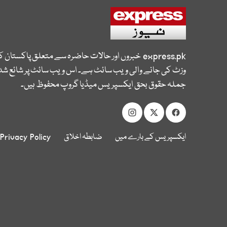
express.pk
خبروں اور حالات حاضرہ سے متعلق پاکستان 
وزٹ کی جانے والی ویب سائٹ ہے۔ اس ویب سائٹ پر شائع شدہ
جملہ حقوق بحق ایکسپریس میڈیا گروپ محفوظ ہیں۔
ایکسپریس کے بارے میں
ضابطہ اخلاق
Privacy Policy