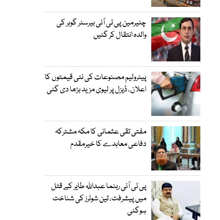
چئیرمین پی ٹی آئی بیرسٹر گوہر کی
والدہ انتقال کر گئیں
پیٹرولیم مصنوعات کی نئی قیمتوں کا
اعلان، ڈیزل پر لیوی مزید بڑھا دی گئی
مفتی تقی عثمانی کا مکہ مشترکہ
دفاعی معاہدے کا خیرمقدم
پی ٹی آئی رہنما عبداللہ طایر کے قتل
میں پیشرفت، تین شوٹرز کی شناخت
ہوگئی