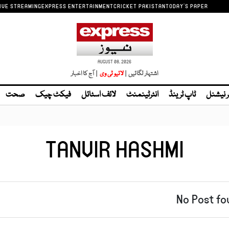
IVE STREAMING
EXPRESS ENTERTAINMENT
CRICKET PAKISTAN
TODAY'S PAPER
AUGUST 08, 2026
اشتہار لگائیں |
| آج کا اخبار
ر نیشنل
ٹاپ ٹرینڈ
انٹرٹینمنٹ
لائف اسٹائل
فیکٹ چیک
صحت
TANVIR HASHMI
No Post fo