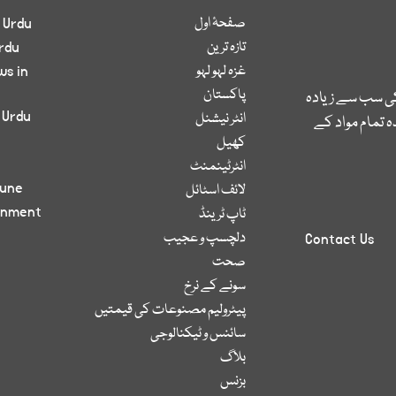
صفحۂ اول
 Urdu
تازہ ترین
rdu
غزہ لہو لہو
ws in
پاکستان
کی سب سے زیادہ
 Urdu
انٹر نیشنل
 تمام مواد کے
کھیل
انٹرٹینمنٹ
bune
لائف اسٹائل
inment
ٹاپ ٹرینڈ
دلچسپ و عجیب
Contact Us
صحت
سونے کے نرخ
پیٹرولیم مصنوعات کی قیمتیں
سائنس و ٹیکنالوجی
بلاگ
بزنس