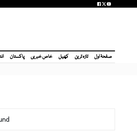
صفحۂ اول
تازہ ترین
کھیل
خاص خبریں
پاکستان
انٹ
und