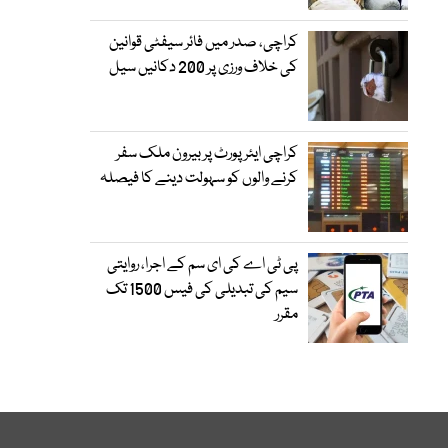
کراچی، صدر میں فائر سیفٹی قوانین
کی خلاف ورزی پر 200 دکانیں سیل
کراچی ایئرپورٹ پر بیرون ملک سفر
کرنے والوں کو سہولت دینے کا فیصلہ
پی ٹی اے کی ای سم کے اجرا، روایتی
سیم کی تبدیلی کی فیس 1500 تک
مقرر