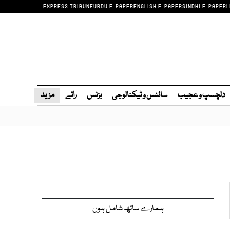
EXPRESS TRIBUNE
URDU E-PAPER
ENGLISH E-PAPER
SINDHI E-PAPER
L
دلچسپ و عجیب
سائنس و ٹیکنالوجی
بزنس
رائے
مزید
ہمارے ساتھ شامل ہوں