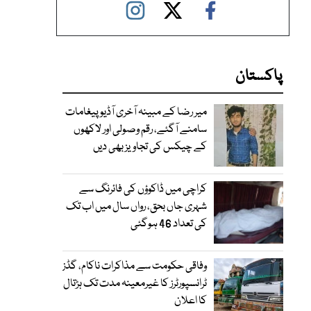
پاکستان
میر رضا کے مبینہ آخری آڈیو پیغامات
سامنے آگئے، رقم وصولی اور لاکھوں
کے چیکس کی تجاویز بھی دیں
کراچی میں ڈاکوؤں کی فائرنگ سے
شہری جاں بحق، رواں سال میں اب تک
کی تعداد 46 ہوگئی
وفاقی حکومت سے مذاکرات ناکام، گڈز
ٹرانسپورٹرز کا غیرمعینہ مدت تک ہڑتال
کا اعلان