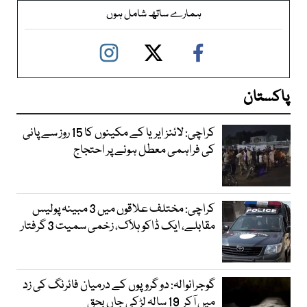
ہمارے ساتھ شامل ہوں
پاکستان
کراچی: لائنز ایریا کے مکینوں کا 15 روز سے پانی
کی فراہمی معطل ہونے پر احتجاج
کراچی: مختلف علاقوں میں 3 مبینہ پولیس
مقابلے، ایک ڈاکو ہلاک، زخمی سمیت 3 گرفتار
گوجرانوالہ: دو گروپوں کے درمیان فائرنگ کی زد
میں آکر 19 سالہ لڑکی جاں بحق