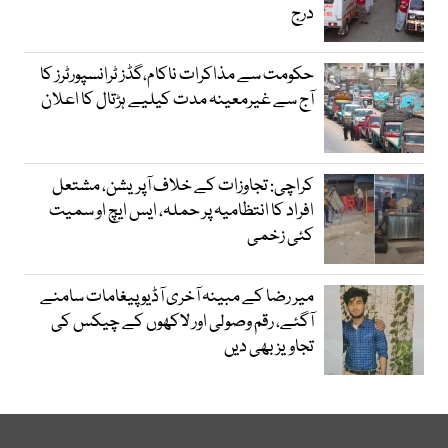
درج
حکومت سے مذاکرات ناکام،گڈز ٹرانسپورٹرز کا
آج سے غیرمعینہ مدت کیلیے ہڑتال کا اعلان
کراچی: تجاوزات کے خلاف آپریشن، مشتعل
افراد کا انتظامیہ پر حملہ، ایس ایچ او سمیت
کئی زخمی
میر رضا کے مبینہ آخری آڈیو پیغامات سامنے
آگئے، رقم وصولی اور لاکھوں کے چیکس کی
تجاویز بھی دیں