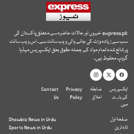
express.pk
خبروں اور حالات حاضرہ سے متعلق پاکستان کی
سب سے زیادہ وزٹ کی جانے والی ویب سائٹ ہے۔ اس ویب سائٹ
پر شائع شدہ تمام مواد کے جملہ حقوق بحق ایکسپریس میڈیا
گروپ محفوظ ہیں۔
ایکسپریس
ضابطہ
Privacy
Contact
کے بارے
اخلاق
Policy
Us
میں
صفحۂ اول
Showbiz News in Urdu
تازہ ترین
Sports News in Urdu