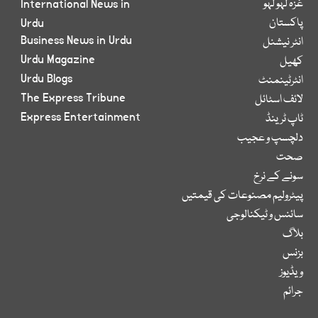
غزہ لہو لہو
International News in
پاکستان
Urdu
Business News in Urdu
انٹر نیشنل
Urdu Magazine
کھیل
Urdu Blogs
انٹرٹینمنٹ
The Express Tribune
لائف اسٹائل
Express Entertainment
ٹاپ ٹرینڈ
دلچسپ و عجیب
صحت
سونے کے نرخ
پیٹرولیم مصنوعات کی قیمتیں
سائنس و ٹیکنالوجی
بلاگ
بزنس
ویڈیوز
جرائم