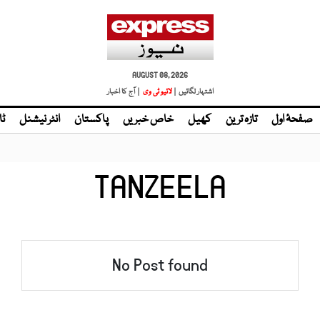
AUGUST 08, 2026
اشتہار لگائیں |
لائیو ٹی وی
| آج کا اخبار
صفحۂ اول
تازہ ترین
کھیل
خاص خبریں
پاکستان
انٹر نیشنل
ٹا
TANZEELA
No Post found