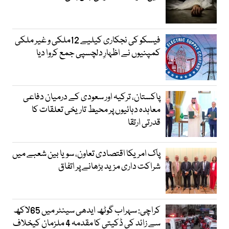
فیسکو کی نجکاری کیلیے 12ملکی و غیر ملکی
کمپنیوں نے اظہارِ دلچسپی جمع کروا دیا
پاکستان، ترکیہ اور سعودی کے درمیان دفاعی
معاہدہ دہائیوں پر محیط تاریخی تعلقات کا
قدرتی ارتقا
پاک امریکا اقتصادی تعاون، سویا بین شعبے میں
شراکت داری مزید بڑھانے پر اتفاق
کراچی: سہراب گوٹھ ایدھی سینٹر میں 65لاکھ
سے زائد کی ڈکیتی کا مقدمہ 4 ملزمان کیخلاف