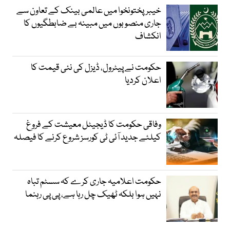
خیبرپختونخوا میں عالمی بینک کے تعاون سے
جاری منصوبوں میں مبینہ بے ضابطگیوں کا
انکشاف
حکومت نے پیٹرول، ڈیزل کی نئی قیمت کا
اعلان کردیا
وفاقی حکومت کا ڈیجیٹل معیشت کے فروغ
کیلئے جدید آئی ٹی کورسز شروع کرنے کا فیصلہ
حکومت اعلامیہ جاری کرے کہ سسٹم تباہ
نہیں ہوا بلکہ ٹھیک چل رہا ہے، پی پی رہنما