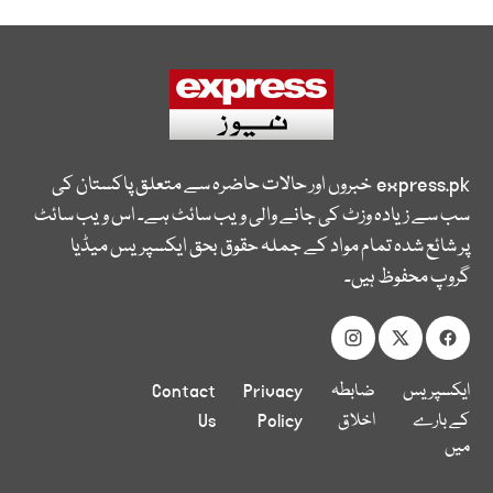
express.pk
خبروں اور حالات حاضرہ سے متعلق پاکستان کی
سب سے زیادہ وزٹ کی جانے والی ویب سائٹ ہے۔ اس ویب سائٹ
پر شائع شدہ تمام مواد کے جملہ حقوق بحق ایکسپریس میڈیا
گروپ محفوظ ہیں۔
ایکسپریس
ضابطہ
Privacy
Contact
کے بارے
اخلاق
Policy
Us
میں