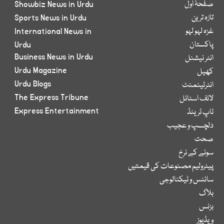
صفحۂ اول
Showbiz News in Urdu
تازہ ترین
Sports News in Urdu
غزہ لہو لہو
International News in
پاکستان
Urdu
Business News in Urdu
انٹر نیشنل
Urdu Magazine
کھیل
Urdu Blogs
انٹرٹینمنٹ
The Express Tribune
لائف اسٹائل
Express Entertainment
ٹاپ ٹرینڈ
دلچسپ و عجیب
صحت
سونے کے نرخ
پیٹرولیم مصنوعات کی قیمتیں
سائنس و ٹیکنالوجی
بلاگ
بزنس
ویڈیوز