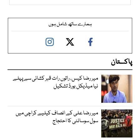
ہمارے ساتھ شامل ہوں
پاکستان
میر رضا کیس، راتوں رات قبر کشائی سے پہلے
نیا میڈیکل بورڈ تشکیل
میر رضا علی کے انصاف کیلیے کراچی میں
سول سوسائٹی کا احتجاج