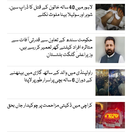
لاہور میں 40 سالہ خاتون کے قتل کا ڈراپ سین،
شوہر اور سوتیلا بیٹا ملوث نکلے
حکومت سندھ کے تعاون سے قدرتی آفات سے
متاثرہ افراد کیلئے گھر تعمیر کر رہے ہیں،
وزیراعلیٰ گلگت بلتستان
راولپنڈی میں والد کے ساتھ گاڑی میں بیٹھنے
کے دوران 6 سالہ بچی پراسرار طور پر لاپتا
کراچی میں ڈکیتی مزاحمت پر چوکیدار جاں بحق