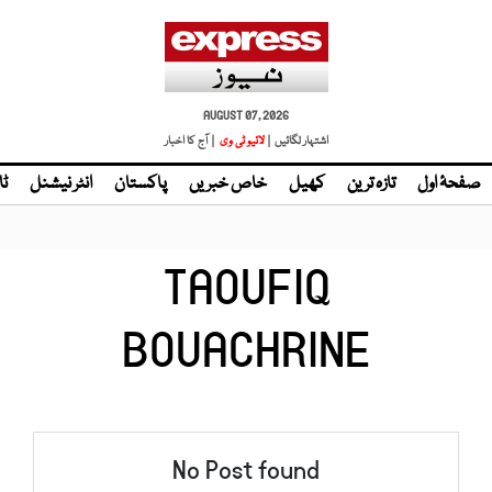
AUGUST 07, 2026
اشتہار لگائیں |
لائیو ٹی وی
| آج کا اخبار
صفحۂ اول
تازہ ترین
کھیل
خاص خبریں
پاکستان
انٹر نیشنل
ٹا
TAOUFIQ
BOUACHRINE
No Post found