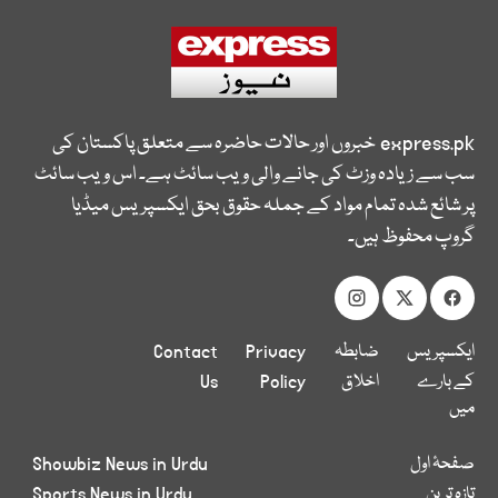
express.pk
خبروں اور حالات حاضرہ سے متعلق پاکستان کی
سب سے زیادہ وزٹ کی جانے والی ویب سائٹ ہے۔ اس ویب سائٹ
پر شائع شدہ تمام مواد کے جملہ حقوق بحق ایکسپریس میڈیا
گروپ محفوظ ہیں۔
ایکسپریس
ضابطہ
Privacy
Contact
کے بارے
اخلاق
Policy
Us
میں
صفحۂ اول
Showbiz News in Urdu
تازہ ترین
Sports News in Urdu