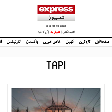
AUGUST 09, 2026
اشتہار لگائیں |
لائیو ٹی وی
| آج کا اخبار
صفحۂ اول
تازہ ترین
کھیل
خاص خبریں
پاکستان
انٹر نیشنل
ٹا
TAPI