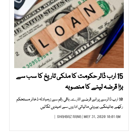
15 ارب ڈالر حکومت کا ملکی تاریخ کا سب سے
بڑا قرضہ لینے کا منصوبہ
10 ارب ڈالرسے پرانے قرضے اتارے، باقی رقم سے زرمبادلہ ذخائر مستحکم
رکھے جائینگے، بیرونی مالیاتی اداروں سے امیدیں لگالیں
SHAHBAZ RANA
| MAY 31, 2020 10:01 AM |