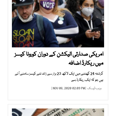
امریکی صدارتی الیکشن کے دوران کورونا کیسز
میں ریکارڈ اضافہ
گزشتہ 24 گھنٹے میں ایک لاکھ 23 ہزار سے زائد نئے کیسز سامنے آئے
ہیں جو کہ ایک ریکارڈ ہے
ویب ڈیسک
| NOV 06, 2020 02:09 PM |