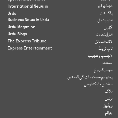
غزہ لہو لہو
International News in
پاکستان
Urdu
Business News in Urdu
انٹر نیشنل
Urdu Magazine
کھیل
Urdu Blogs
انٹرٹینمنٹ
The Express Tribune
لائف اسٹائل
Express Entertainment
ٹاپ ٹرینڈ
دلچسپ و عجیب
صحت
سونے کے نرخ
پیٹرولیم مصنوعات کی قیمتیں
سائنس و ٹیکنالوجی
بلاگ
بزنس
ویڈیوز
جرائم