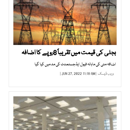
بجلی کی قیمت میں تقریباً 8روپے کا اضافہ
اضافہ مئی کی ماہانہ فیول ایڈجسٹمنٹ کی مد میں کیا گیا
ویب ڈیسک
| JUN 27, 2022 11:18 AM |