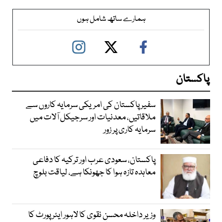
ہمارے ساتھ شامل ہوں
پاکستان
سفیر پاکستان کی امریکی سرمایہ کاروں سے
ملاقاتیں، معدنیات اور سرجیکل آلات میں
سرمایہ کاری پر زور
پاکستان، سعودی عرب اور ترکیہ کا دفاعی
معاہدہ تازہ ہوا کا جھونکا ہے، لیاقت بلوچ
وزیر داخلہ محسن نقوی کا لاہور ایئر پورٹ کا