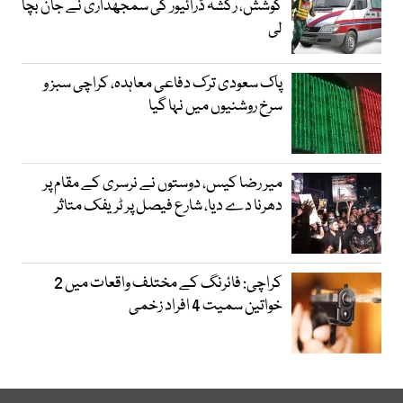
کوشش، رکشہ ڈرائیور کی سمجھداری نے جان بچا
لی
پاک سعودی ترک دفاعی معاہدہ، کراچی سبز و
سرخ روشنیوں میں نہا گیا
میر رضا کیس، دوستوں نے نرسری کے مقام پر
دھرنا دے دیا، شارع فیصل پر ٹریفک متاثر
کراچی: فائرنگ کے مختلف واقعات میں 2
خواتین سمیت 4 افراد زخمی