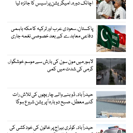
اچانک دورہ، امیگریشن پراسیس کا جائزہ لیا
پاکستان، سعودی عرب اور ترکیہ کا مکہ باہمی
دفاعی معاہدے کے بعد خصوصی نغمہ جاری
لاہور میں مون سون کی بارش سے موسم خوشگوار،
گرمی کی شدت میں کمی
حیدرآباد، ڈوبنے والے چار بچوں کی تلاش رات
گئے معطل، صبح دوبارہ آپریشن شروع ہوگا
حیدرآباد، کوٹری بیراج پر خاتون کی خودکشی کی