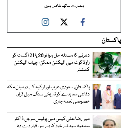
ہمارے ساتھ شامل ہوں
پاکستان
دھرنے کا مسئلہ حل ہوا تو 20 یا 21 اگست کو
راولاکوٹ میں الیکشن ممکن: چیف الیکشن
کمشنر
پاکستان، سعودی عرب اور ترکیہ کے درمیان مکہ
دفاعی معاہدے کو تاریخی سنگ میل قرار،
خصوصی نغمہ جاری
میر رضا علی کیس میں پولیس سرجن ڈاکٹر
سمعیہ سید نے خود کو بے بس قرار دے دیا