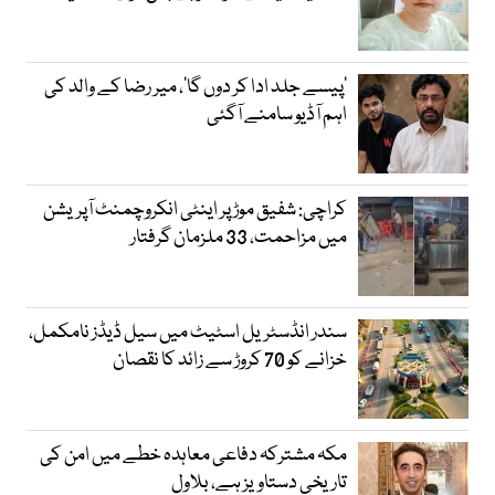
’پیسے جلد ادا کر دوں گا‘، میر رضا کے والد کی
اہم آڈیو سامنے آگئی
کراچی: شفیق موڑ پر اینٹی انکروچمنٹ آپریشن
میں مزاحمت، 33 ملزمان گرفتار
سندر انڈسٹریل اسٹیٹ میں سیل ڈیڈز نامکمل،
خزانے کو 70 کروڑ سے زائد کا نقصان
مکہ مشترکہ دفاعی معاہدہ خطے میں امن کی
تاریخی دستاویز ہے، بلاول