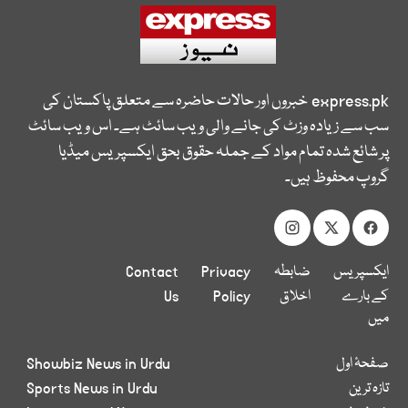
express.pk
خبروں اور حالات حاضرہ سے متعلق پاکستان کی
سب سے زیادہ وزٹ کی جانے والی ویب سائٹ ہے۔ اس ویب سائٹ
پر شائع شدہ تمام مواد کے جملہ حقوق بحق ایکسپریس میڈیا
گروپ محفوظ ہیں۔
ایکسپریس
ضابطہ
Privacy
Contact
کے بارے
اخلاق
Policy
Us
میں
صفحۂ اول
Showbiz News in Urdu
تازہ ترین
Sports News in Urdu