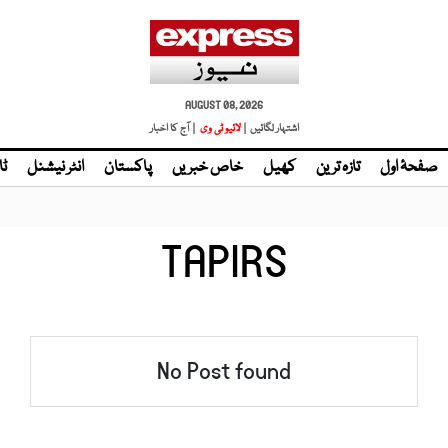
AUGUST 08, 2026
اشتہار لگائیں |
لائیو ٹی وی
| آج کا اخبار
صفحۂ اول
تازہ ترین
کھیل
خاص خبریں
پاکستان
انٹر نیشنل
ٹا
TAPIRS
No Post found