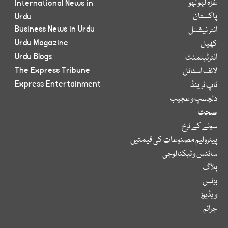
غزہ لہو لہو
International News in
پاکستان
Urdu
Business News in Urdu
انٹر نیشنل
Urdu Magazine
کھیل
Urdu Blogs
انٹرٹینمنٹ
The Express Tribune
لائف اسٹائل
Express Entertainment
ٹاپ ٹرینڈ
دلچسپ و عجیب
صحت
سونے کے نرخ
پیٹرولیم مصنوعات کی قیمتیں
سائنس و ٹیکنالوجی
بلاگ
بزنس
ویڈیوز
جرائم