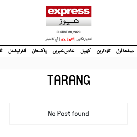
AUGUST 09, 2026
اشتہار لگائیں |
لائیو ٹی وی
| آج کا اخبار
صفحۂ اول
تازہ ترین
کھیل
خاص خبریں
پاکستان
انٹر نیشنل
ٹا
TARANG
No Post found