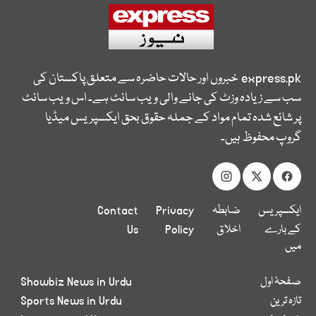
express.pk
خبروں اور حالات حاضرہ سے متعلق پاکستان کی
سب سے زیادہ وزٹ کی جانے والی ویب سائٹ ہے۔ اس ویب سائٹ
پر شائع شدہ تمام مواد کے جملہ حقوق بحق ایکسپریس میڈیا
گروپ محفوظ ہیں۔
ایکسپریس
ضابطہ
Privacy
Contact
کے بارے
اخلاق
Policy
Us
میں
صفحۂ اول
Showbiz News in Urdu
تازہ ترین
Sports News in Urdu