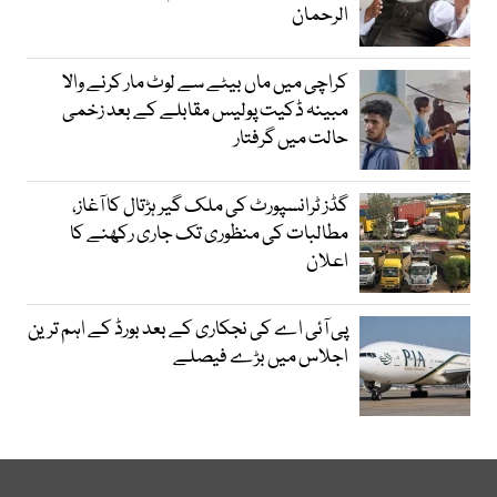
الرحمان
کراچی میں ماں بیٹے سے لوٹ مار کرنے والا
مبینہ ڈکیت پولیس مقابلے کے بعد زخمی
حالت میں گرفتار
گڈز ٹرانسپورٹ کی ملک گیر ہڑتال کا آغاز،
مطالبات کی منظوری تک جاری رکھنے کا
اعلان
پی آئی اے کی نجکاری کے بعد بورڈ کے اہم ترین
اجلاس میں بڑے فیصلے