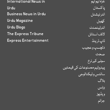
غزہ لہو لہو
International News in
پاکستان
Urdu
Business News in Urdu
انٹر نیشنل
Urdu Magazine
کھیل
Urdu Blogs
انٹرٹینمنٹ
The Express Tribune
لائف اسٹائل
Express Entertainment
ٹاپ ٹرینڈ
دلچسپ و عجیب
صحت
سونے کے نرخ
پیٹرولیم مصنوعات کی قیمتیں
سائنس و ٹیکنالوجی
بلاگ
بزنس
ویڈیوز
جرائم