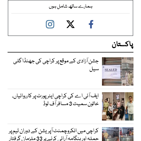
ہمارے ساتھ شامل ہوں
پاکستان
جشن آزادی کے موقع پر کراچی کی جھنڈا گلی
سیل
ایف آئی اے کی کراچی ایئرپورٹ پر کارروائیاں،
خاتون سمیت 3 مسافر آف لوڈ
کراچی میں انکروچمنٹ آپریشن کے دوران ٹیم پر
حملہ اور ہنگامہ آرائی کرنے پر 33 ملزمان گرفتار