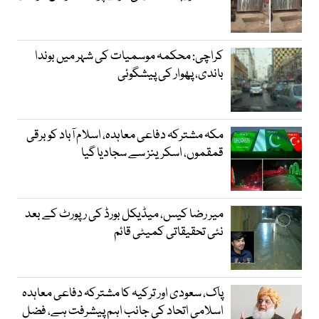
کراچی: محکمہ موسمیات کی شہر میں بوندا
باندی، پھوار کی پیشگوئی
مکہ مشترکہ دفاعی معاہدہ، اسلام آباد کو برقی
قمقموں، اسکرینز سے سجادیا گیا
میر رضا کیس، میڈیکل بورڈ کی رپورٹ کے بعد
نئی تحقیقاتی کمیٹی قائم
پاک، سعودی اور ترکیہ کا مشترکہ دفاعی معاہدہ
اسلامی اتحاد کی جانب اہم پیشرفت ہے، فضل