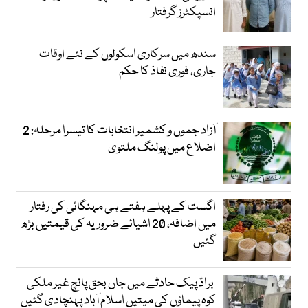
انسپکٹرز گرفتار
سندھ میں سرکاری اسکولوں کے نئے اوقات
جاری، فوری نفاذ کا حکم
آزاد جموں و کشمیر انتخابات کا تیسرا مرحلہ: 2
اضلاع میں پولنگ ملتوی
اگست کے پہلے ہفتے ہی مہنگائی کی رفتار
میں اضافہ، 20 اشیائے ضروریہ کی قیمتیں بڑھ
گئیں
براڈ پیک حادثے میں جاں بحق پانچ غیر ملکی
کوہ پیماؤں کی میتیں اسلام آباد پہنچادی گئیں