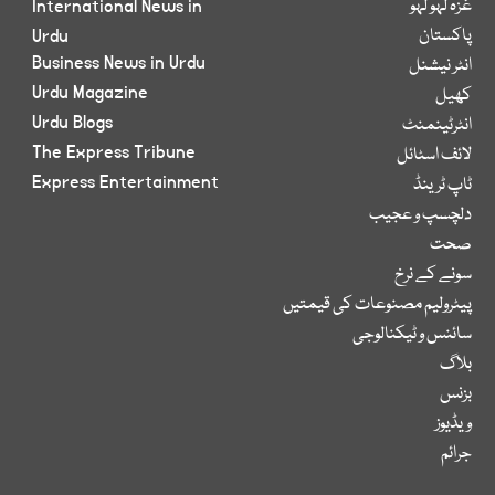
غزہ لہو لہو
International News in
پاکستان
Urdu
Business News in Urdu
انٹر نیشنل
Urdu Magazine
کھیل
Urdu Blogs
انٹرٹینمنٹ
The Express Tribune
لائف اسٹائل
Express Entertainment
ٹاپ ٹرینڈ
دلچسپ و عجیب
صحت
سونے کے نرخ
پیٹرولیم مصنوعات کی قیمتیں
سائنس و ٹیکنالوجی
بلاگ
بزنس
ویڈیوز
جرائم