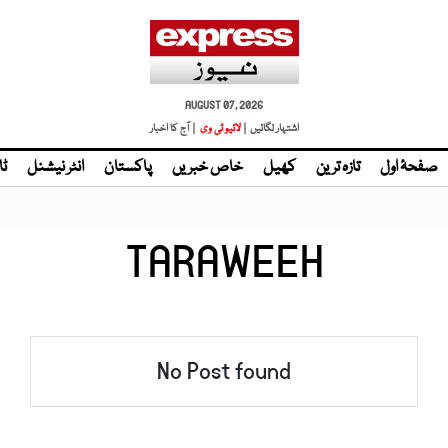
AUGUST 07, 2026
اشتہار لگائیں |
| آج کا اخبار
صفحۂ اول
تازہ ترین
کھیل
خاص خبریں
پاکستان
انٹر نیشنل
ٹا
TARAWEEH
No Post found