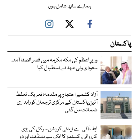
ہمارے ساتھ شامل ہوں
پاکستان
وزیرِ اعظم کی مکہ مکرمہ میں قصر الصفا آمد،
سعودی ولی عہد نے استقبال کیا
آزاد کشمیر احتجاج پر مقدمہ؛ تحریک تحفظ
آئین پاکستان کے مرکزی ترجمان کو راہداری
ضمانت مل گئی
ایف آئی اے اینٹی کرپشن سرکل کی بڑی
کارروائی، کسٹمز کا ایک سپرنٹنڈنٹ اور دو