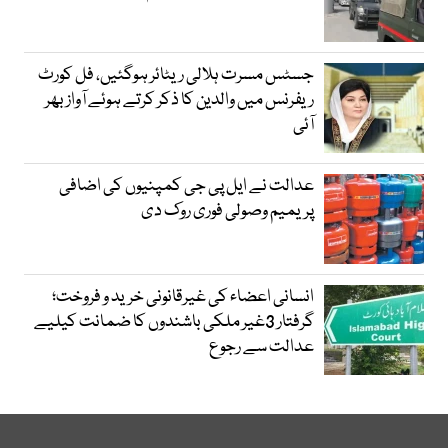
جسٹس مسرت ہلالی ریٹائر ہوگئیں، فل کورٹ
ریفرنس میں والدین کا ذکر کرتے ہوئے آواز بھر
آئی
عدالت نے ایل پی جی کمپنیوں کی اضافی
پریمیم وصولی فوری روک دی
انسانی اعضاء کی غیرقانونی خرید و فروخت؛
گرفتار 3غیر ملکی باشندوں کا ضمانت کیلیے
عدالت سے رجوع