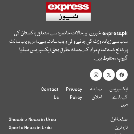
express.pk
خبروں اور حالات حاضرہ سے متعلق پاکستان کی
سب سے زیادہ وزٹ کی جانے والی ویب سائٹ ہے۔ اس ویب سائٹ
پر شائع شدہ تمام مواد کے جملہ حقوق بحق ایکسپریس میڈیا
گروپ محفوظ ہیں۔
ایکسپریس
ضابطہ
Privacy
Contact
کے بارے
اخلاق
Policy
Us
میں
صفحۂ اول
Showbiz News in Urdu
تازہ ترین
Sports News in Urdu