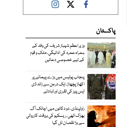
پاکستان
وزیر اعظم شہباز شریف کی وفد کے
ہمراہ عمرہ کی ادائیگی، ملک و قوم
کے لیے خصوصی دعائیں
پنجاب پولیس میں بڑے پیمانے پر
اکھاڑ پچھاڑ، ایک درجن سے زائد ڈی
ایس پیز کی تقرری اور تبادلے
راولپنڈی، دو دکانوں میں اچانک آگ
بھڑک اٹھی، ریسکیو کی بروقت کارروائی
سے بڑا نقصان ٹل گیا