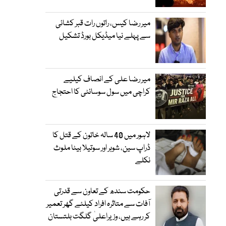
میر رضا کیس، راتوں رات قبر کشائی
سے پہلے نیا میڈیکل بورڈ تشکیل
میر رضا علی کے انصاف کیلیے
کراچی میں سول سوسائٹی کا احتجاج
لاہور میں 40 سالہ خاتون کے قتل کا
ڈراپ سین، شوہر اور سوتیلا بیٹا ملوث
نکلے
حکومت سندھ کے تعاون سے قدرتی
آفات سے متاثرہ افراد کیلئے گھر تعمیر
کر رہے ہیں، وزیراعلیٰ گلگت بلتستان