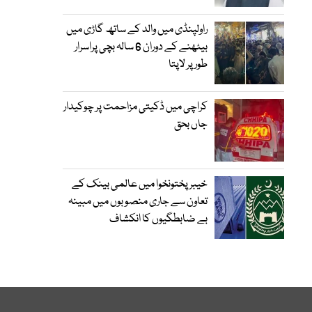
راولپنڈی میں والد کے ساتھ گاڑی میں
بیٹھنے کے دوران 6 سالہ بچی پراسرار
طور پر لاپتا
کراچی میں ڈکیتی مزاحمت پر چوکیدار
جاں بحق
خیبرپختونخوا میں عالمی بینک کے
تعاون سے جاری منصوبوں میں مبینہ
بے ضابطگیوں کا انکشاف