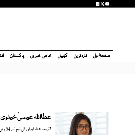
صفحۂ اول
تازہ ترین
کھیل
خاص خبریں
پاکستان
انٹ
عطااللہ عیسیٰ خیلوی کی
لاریب عطا اور ان کی ٹیم نے 94 ویں اکیڈمی ایوارڈ کے لیے 3 نامزدگیاں حاصل کی ہیں