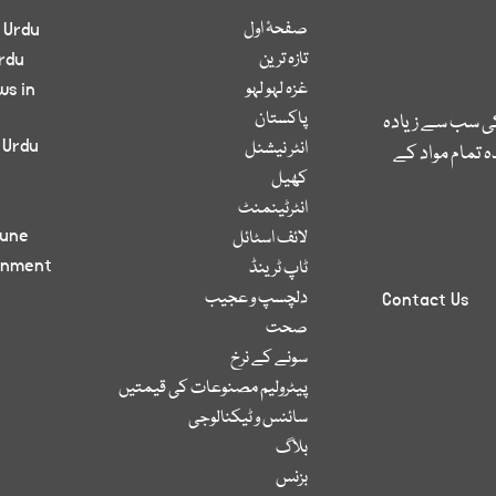
صفحۂ اول
 Urdu
تازہ ترین
rdu
غزہ لہو لہو
ws in
پاکستان
کی سب سے زیادہ
 Urdu
انٹر نیشنل
 تمام مواد کے
کھیل
انٹرٹینمنٹ
bune
لائف اسٹائل
inment
ٹاپ ٹرینڈ
دلچسپ و عجیب
Contact Us
صحت
سونے کے نرخ
پیٹرولیم مصنوعات کی قیمتیں
سائنس و ٹیکنالوجی
بلاگ
بزنس