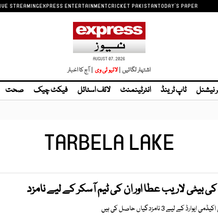
IVE STREAMING
EXPRESS ENTERTAINMENT
CRICKET PAKISTAN
TODAY'S PAPER
AUGUST 07, 2026
اشتہار لگائیں |
| آج کا اخبار
ر نیشنل
ٹاپ ٹرینڈ
انٹرٹینمنٹ
لائف اسٹائل
فیکٹ چیک
صحت
TARBELA LAKE
 بیٹی لاریب عطا اور ان کی ٹیم آسکر کے لیے نامزد