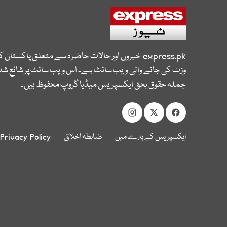
express.pk
خبروں اور حالات حاضرہ سے متعلق پاکستان 
وزٹ کی جانے والی ویب سائٹ ہے۔ اس ویب سائٹ پر شائع شدہ
جملہ حقوق بحق ایکسپریس میڈیا گروپ محفوظ ہیں۔
ایکسپریس کے بارے میں
ضابطہ اخلاق
Privacy Policy