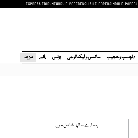
EXPRESS TRIBUNE
URDU E-PAPER
ENGLISH E-PAPER
SINDHI E-PAPER
L
دلچسپ و عجیب
سائنس و ٹیکنالوجی
بزنس
رائے
مزید
ہمارے ساتھ شامل ہوں