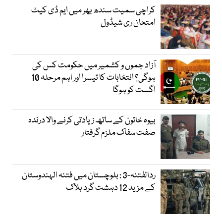
کراچی سمیت سندھ بھر میں ایم ڈی کیٹ
امتحان ری شیڈول
آزاد جموں و کشمیر میں حکومت کس کی
ہوگی؟ انتخابات کا تیسرا اور اہم مرحلہ 10
اگست کو ہوگا
بیوہ خاتون کے ساتھ زیادتی کرنے والا درندہ
صفت سفاک ملزم گرفتار
ردالفتنہ-3 : بلوچستان میں فتنہ الہندوستان
کے مزید 12 دہشت گرد ہلاک