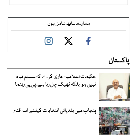
ہمارے ساتھ شامل ہوں
پاکستان
حکومت اعلامیہ جاری کرے کہ سسٹم تباہ
نہیں ہوا بلکہ ٹھیک چل رہا ہے، پی پی رہنما
پنجاب میں بلدیاتی انتخابات کیلئے اہم قدم