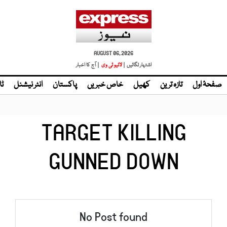
AUGUST 06, 2026
اشتہار لگائیں |
لائیو ٹی وی
| آج کا اخبار
صفحۂ اول
تازہ ترین
کھیل
خاص خبریں
پاکستان
انٹر نیشنل
ٹا
TARGET KILLING
GUNNED DOWN
No Post found