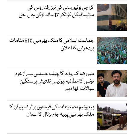
کراچی یونیورسٹی کی تیز رفتار بس کی
موٹرسائیکل کو ٹکر، 17 سالہ لڑکی جاں بحق
جماعت اسلامی کا ملک بھر میں 510 مقامات
پر دھرنوں کا اعلان
میر رضا کے والد کا چیف جسٹس سے از خود
نوٹس کا مطالبہ، پولیس تفتیش پر سنگین
سوالات اٹھا دیے
پیٹرولیم مصنوعات کی قیمتوں پر ٹرانسپورٹرز کا
ملک بھر میں پہیہ جام ہڑتال کا اعلان