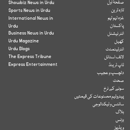
صفحۂ اول
Showbiz News in Urdu
تازہ ترین
Sports News in Urdu
غزہ لہو لہو
International News in
پاکستان
Urdu
Business News in Urdu
انٹر نیشنل
Urdu Magazine
کھیل
Urdu Blogs
انٹرٹینمنٹ
The Express Tribune
لائف اسٹائل
Express Entertainment
ٹاپ ٹرینڈ
دلچسپ و عجیب
صحت
سونے کے نرخ
پیٹرولیم مصنوعات کی قیمتیں
سائنس و ٹیکنالوجی
بلاگ
بزنس
ویڈیوز