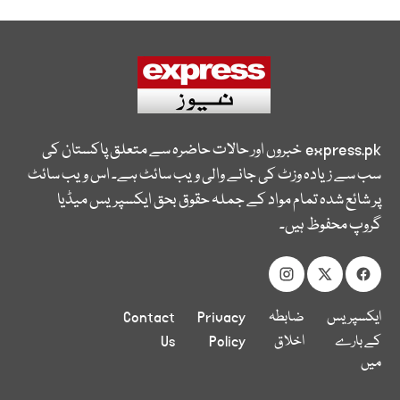
express.pk
خبروں اور حالات حاضرہ سے متعلق پاکستان کی
سب سے زیادہ وزٹ کی جانے والی ویب سائٹ ہے۔ اس ویب سائٹ
پر شائع شدہ تمام مواد کے جملہ حقوق بحق ایکسپریس میڈیا
گروپ محفوظ ہیں۔
ایکسپریس
ضابطہ
Privacy
Contact
کے بارے
اخلاق
Policy
Us
میں