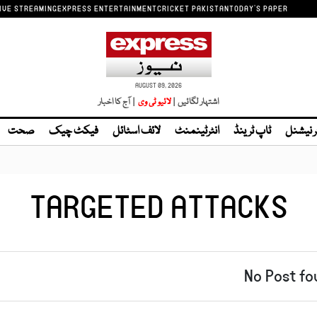
IVE STREAMING
EXPRESS ENTERTAINMENT
CRICKET PAKISTAN
TODAY'S PAPER
AUGUST 09, 2026
اشتہار لگائیں |
| آج کا اخبار
ر نیشنل
ٹاپ ٹرینڈ
انٹرٹینمنٹ
لائف اسٹائل
فیکٹ چیک
صحت
TARGETED ATTACKS
No Post fo