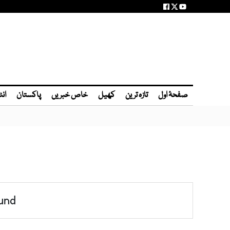
صفحۂ اول
تازہ ترین
کھیل
خاص خبریں
پاکستان
انٹ
und