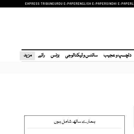
EXPRESS TRIBUNE
URDU E-PAPER
ENGLISH E-PAPER
SINDHI E-PAPER
L
دلچسپ و عجیب
سائنس و ٹیکنالوجی
بزنس
رائے
مزید
ہمارے ساتھ شامل ہوں