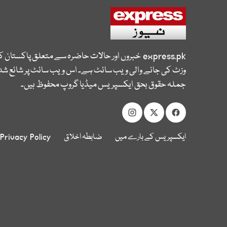
express.pk
خبروں اور حالات حاضرہ سے متعلق پاکستان 
وزٹ کی جانے والی ویب سائٹ ہے۔ اس ویب سائٹ پر شائع شدہ
جملہ حقوق بحق ایکسپریس میڈیا گروپ محفوظ ہیں۔
ایکسپریس کے بارے میں
ضابطہ اخلاق
Privacy Policy