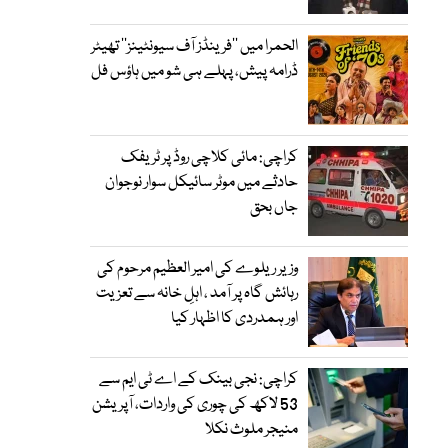
الحمرا میں ’’فرینڈز آف سیونٹینز‘‘ تھیٹر
ڈرامہ پیش، پہلے ہی شو میں ہاؤس فل
کراچی: مائی کلاچی روڈ پر ٹریفک
حادثے میں موٹر سائیکل سوار نوجوان
جاں بحق
وزیر ریلوے کی امیر العظیم مرحوم کی
رہائش گاہ پر آمد ، اہلِ خانہ سے تعزیت
اور ہمدردی کا اظہار کیا
کراچی: نجی بینک کے اے ٹی ایم سے
53 لاکھ کی چوری کی واردات، آپریشن
منیجر ملوث نکلا