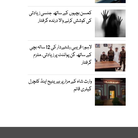
کمسن بچیوں کے ساتھ جنسی زیادتی
کی کوشش کرنے والا درندہ گرفتار
لاہور؛ قریبی رشتےدار کی 12 سالہ بچی
کے ساتھ گن پوائنٹ پر زیادتی، ملزم
گرفتار
وارث شاہ کے مزار پر ہیریٹیج اینڈ کلچرل
گیلری قائم