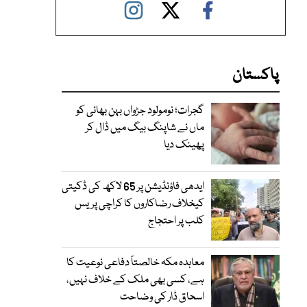
پاکستان
گجرات؛ نومولود جڑواں بہن بھائی کو
ماں نے شاپنگ بیگ میں ڈال کر
پھینک دیا
ایدھی فاؤنڈیشن پر 65 لاکھ کی ڈکیتی
کیخلاف رضاکاروں کا کراچی پریس
کلب پر احتجاج
معاہدہ مکہ خالصتاً دفاعی نوعیت کا
ہے، کسی بھی ملک کے خلاف نہیں،
اسحاق ڈار کی وضاحت