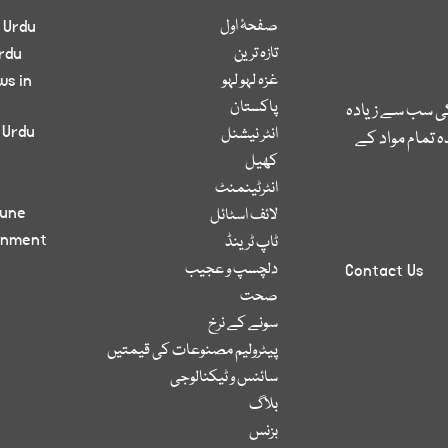
صفحۂ اول
 Urdu
تازہ ترین
rdu
غزہ لہو لہو
ws in
پاکستان
کی سب سے زیادہ
 Urdu
انٹر نیشنل
 تمام مواد کے
کھیل
انٹرٹینمنٹ
bune
لائف اسٹائل
inment
ٹاپ ٹرینڈ
دلچسپ و عجیب
Contact Us
صحت
سونے کے نرخ
پیٹرولیم مصنوعات کی قیمتیں
سائنس و ٹیکنالوجی
بلاگ
بزنس