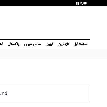
صفحۂ اول
تازہ ترین
کھیل
خاص خبریں
پاکستان
انٹ
und