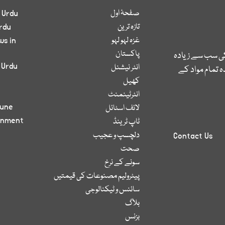
صفحۂ اول
 Urdu
تازہ ترین
rdu
غزہ لہو لہو
ws in
پاکستان
کی سب سے زیادہ
 Urdu
انٹر نیشنل
 تمام مواد کے
کھیل
انٹرٹینمنٹ
bune
لائف اسٹائل
inment
ٹاپ ٹرینڈ
دلچسپ و عجیب
Contact Us
صحت
سونے کے نرخ
پیٹرولیم مصنوعات کی قیمتیں
سائنس و ٹیکنالوجی
بلاگ
بزنس