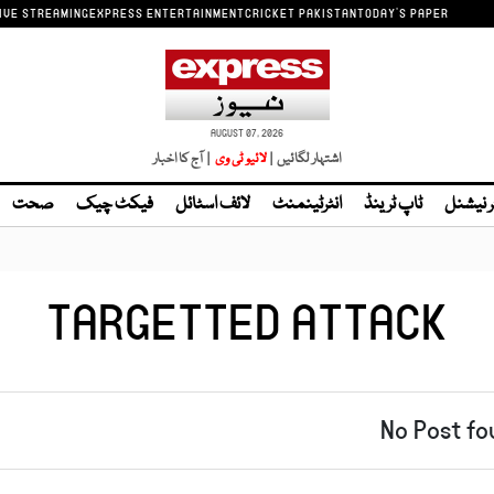
IVE STREAMING
EXPRESS ENTERTAINMENT
CRICKET PAKISTAN
TODAY'S PAPER
AUGUST 07, 2026
اشتہار لگائیں |
| آج کا اخبار
ر نیشنل
ٹاپ ٹرینڈ
انٹرٹینمنٹ
لائف اسٹائل
فیکٹ چیک
صحت
TARGETTED ATTACK
No Post fo