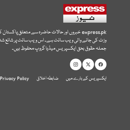
express.pk
خبروں اور حالات حاضرہ سے متعلق پاکستان 
وزٹ کی جانے والی ویب سائٹ ہے۔ اس ویب سائٹ پر شائع شدہ
جملہ حقوق بحق ایکسپریس میڈیا گروپ محفوظ ہیں۔
ایکسپریس کے بارے میں
ضابطہ اخلاق
Privacy Policy