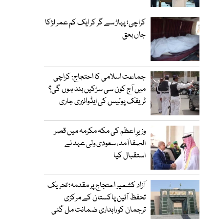
کراچی؛ پہاڑ سے گر کر ایک کم عمر لڑکا
جاں بحق
جماعت اسلامی کا احتجاج: کراچی
میں آج کون سی سڑکیں بند ہوں گی؟
ٹریفک پولیس کی ایڈوائزری جاری
وزیرِ اعظم کی مکہ مکرمہ میں قصر
الصفا آمد، سعودی ولی عہد نے
استقبال کیا
آزاد کشمیر احتجاج پر مقدمہ؛ تحریک
تحفظ آئین پاکستان کے مرکزی
ترجمان کو راہداری ضمانت مل گئی