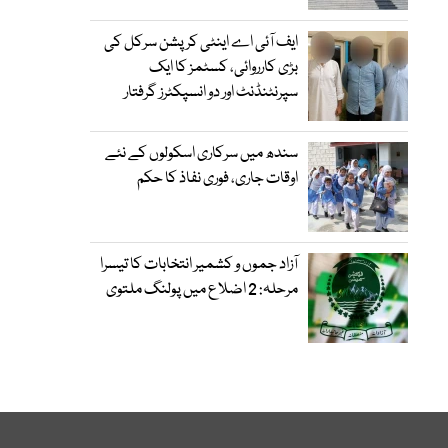
ایف آئی اے اینٹی کرپشن سرکل کی
بڑی کارروائی، کسٹمز کا ایک
سپرنٹنڈنٹ اور دو انسپکٹرز گرفتار
سندھ میں سرکاری اسکولوں کے نئے
اوقات جاری، فوری نفاذ کا حکم
آزاد جموں و کشمیر انتخابات کا تیسرا
مرحلہ: 2 اضلاع میں پولنگ ملتوی