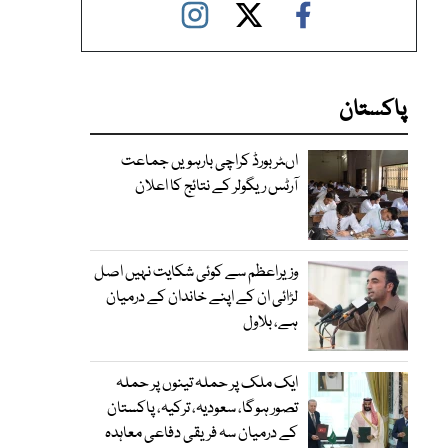
پاکستان
اںٹر بورڈ کراچی بارہویں جماعت
آرٹس ریگولر کے نتائج کا اعلان
وزیراعظم سے کوئی شکایت نہیں اصل
لڑائی ان کے اپنے خاندان کے درمیان
ہے، بلاول
ایک ملک پر حملہ تینوں پر حملہ
تصور ہوگا، سعودیہ، ترکیہ، پاکستان
کے درمیان سہ فریقی دفاعی معاہدہ