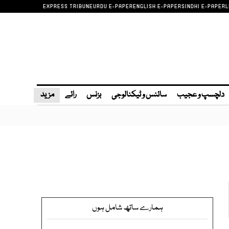
EXPRESS TRIBUNE
URDU E-PAPER
ENGLISH E-PAPER
SINDHI E-PAPER
L
دلچسپ و عجیب
سائنس و ٹیکنالوجی
بزنس
رائے
مزید
ہمارے ساتھ شامل ہوں