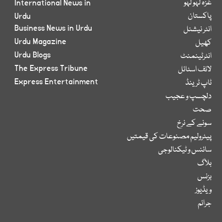
غزہ لہو لہو
International News in
پاکستان
Urdu
Business News in Urdu
انٹر نیشنل
Urdu Magazine
کھیل
Urdu Blogs
انٹرٹینمنٹ
The Express Tribune
لائف اسٹائل
Express Entertainment
ٹاپ ٹرینڈ
دلچسپ و عجیب
صحت
سونے کے نرخ
پیٹرولیم مصنوعات کی قیمتیں
سائنس و ٹیکنالوجی
بلاگ
بزنس
ویڈیوز
جرائم