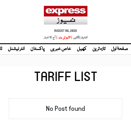
AUGUST 06, 2026
اشتہار لگائیں |
لائیو ٹی وی
| آج کا اخبار
صفحۂ اول
تازہ ترین
کھیل
خاص خبریں
پاکستان
انٹر نیشنل
ٹا
TARIFF LIST
No Post found