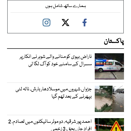
ہمارے ساتھ شامل ہوں
پاکستان
ناراض بیوی کو منانے والے شوہر نے انکار پر
سسرال کے سامنے خود کو آگ لگا لی
جڑواں شہروں میں موسلادھار بارش، نالہ لئی
بپھرنے کے بعد تھم گیا
احمد پور شرقیہ، دو موٹر سائیکلوں میں تصادم، 2
افراد جاں بحق، 3 زخمی