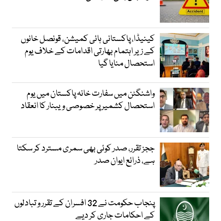
کینیڈا، پاکستانی ہائی کمیشن، قونصل خانوں
کے زیر اہتمام بھارتی اقدامات کے خلاف یوم
استحصال منایا گیا
واشنگٹن میں سفارت خانہ پاکستان میں یوم
استحصال کشمیر پر خصوصی ویبنار کا انعقاد
ججز تقرر، صدر کوئی بھی سمری مسترد کر سکتا
ہے، ذرائع ایوان صدر
پنجاب حکومت نے 32 افسران کے تقرر و تبادلوں
کے احکامات جاری کر دیے