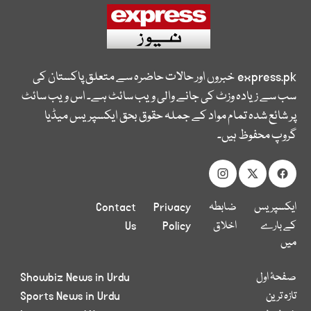
express.pk
خبروں اور حالات حاضرہ سے متعلق پاکستان کی
سب سے زیادہ وزٹ کی جانے والی ویب سائٹ ہے۔ اس ویب سائٹ
پر شائع شدہ تمام مواد کے جملہ حقوق بحق ایکسپریس میڈیا
گروپ محفوظ ہیں۔
ایکسپریس
ضابطہ
Privacy
Contact
کے بارے
اخلاق
Policy
Us
میں
صفحۂ اول
Showbiz News in Urdu
تازہ ترین
Sports News in Urdu