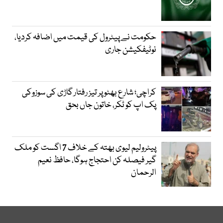
حکومت نے پیٹرول کی قیمت میں اضافہ کردیا،
نوٹیفکیشن جاری
کراچی؛ شارع بھٹو پر تیز رفتار گاڑی کی سوزوکی
پک اپ کو ٹکر، خاتون جاں بحق
پیٹرولیم لیوی بھتہ کے خلاف 7 اگست کو ملک
گیر فیصلہ کن احتجاج ہوگا، حافظ نعیم
الرحمان