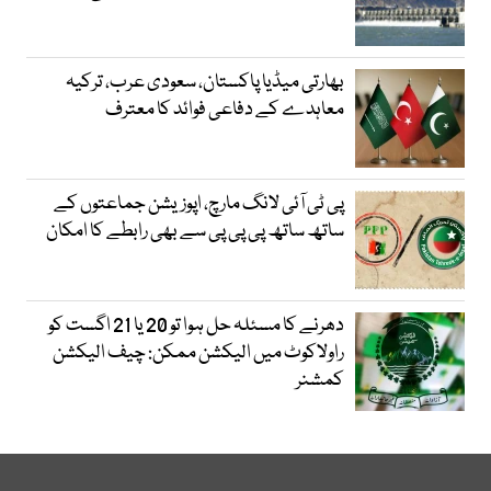
بھارتی میڈیا پاکستان، سعودی عرب، ترکیہ
معاہدے کے دفاعی فوائد کا معترف
پی ٹی آئی لانگ مارچ، اپوزیشن جماعتوں کے
ساتھ ساتھ پی پی پی سے بھی رابطے کا امکان
دھرنے کا مسئلہ حل ہوا تو 20 یا 21 اگست کو
راولاکوٹ میں الیکشن ممکن: چیف الیکشن
کمشنر