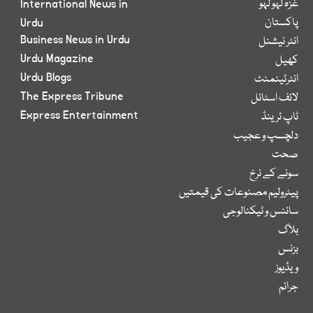
غزہ لہو لہو
International News in
پاکستان
Urdu
Business News in Urdu
انٹر نیشنل
Urdu Magazine
کھیل
Urdu Blogs
انٹرٹینمنٹ
The Express Tribune
لائف اسٹائل
Express Entertainment
ٹاپ ٹرینڈ
دلچسپ و عجیب
صحت
سونے کے نرخ
پیٹرولیم مصنوعات کی قیمتیں
سائنس و ٹیکنالوجی
بلاگ
بزنس
ویڈیوز
جرائم