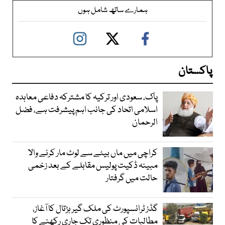
ہمارے ساتھ شامل ہوں
پاکستان
پاک، سعودی اور ترکیہ کا مشترکہ دفاعی معاہدہ
اسلامی اتحاد کی جانب اہم پیشرفت ہے، فضل
الرحمان
کراچی میں ماں بیٹے سے لوٹ مار کرنے والا
مبینہ ڈکیت پولیس مقابلے کے بعد زخمی
حالت میں گرفتار
گڈز ٹرانسپورٹ کی ملک گیر ہڑتال کا آغاز،
مطالبات کی منظوری تک جاری رکھنے کا