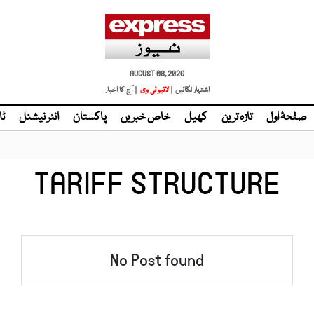
AUGUST 08, 2026
اشتہار لگائیں |
لائیو ٹی وی
| آج کا اخبار
صفحۂ اول
تازہ ترین
کھیل
خاص خبریں
پاکستان
انٹر نیشنل
ٹا
TARIFF STRUCTURE
No Post found