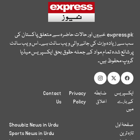
express.pk
خبروں اور حالات حاضرہ سے متعلق پاکستان کی
سب سے زیادہ وزٹ کی جانے والی ویب سائٹ ہے۔ اس ویب سائٹ
پر شائع شدہ تمام مواد کے جملہ حقوق بحق ایکسپریس میڈیا
گروپ محفوظ ہیں۔
ایکسپریس
ضابطہ
Privacy
Contact
کے بارے
اخلاق
Policy
Us
میں
صفحۂ اول
Showbiz News in Urdu
تازہ ترین
Sports News in Urdu