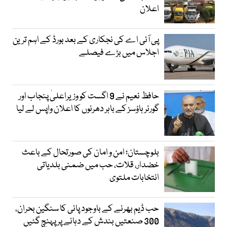
اعلان
پی آئی اے کی نجکاری کے بعد بورڈ کے اہم ترین
اجلاس میں بڑے فیصلے
حافظ نعیم نے 9 اگست کو وزیراعلیٰ پنجاب اور
گورنر ہاؤسز کے باہر دھرنوں کا اعلان واپس لے لیا
بلوچستان؛ امن و امان کی صورتحال کے باعث
خضدار، قلات، حب میں ضمنی بلدیاتی
انتخابات ملتوی
حب ڈیم بھرنے کے باوجود پانی کا سنگین بحران،
300 صنعتیں بندش کے دہانے پر پہنچ گئیں