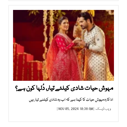
مہوش حیات شادی کیلئے تیار، دُلہا کون ہے؟
اداکارہ مہوش حیات کا کہنا ہے کہ اب وہ شادی کیلئے تیار ہیں
ویب ڈیسک
| NOV 05, 2024 10:38 AM |