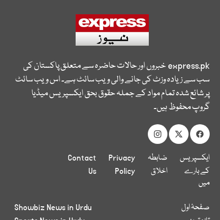
express.pk
خبروں اور حالات حاضرہ سے متعلق پاکستان کی
سب سے زیادہ وزٹ کی جانے والی ویب سائٹ ہے۔ اس ویب سائٹ
پر شائع شدہ تمام مواد کے جملہ حقوق بحق ایکسپریس میڈیا
گروپ محفوظ ہیں۔
ایکسپریس
ضابطہ
Privacy
Contact
کے بارے
اخلاق
Policy
Us
میں
صفحۂ اول
Showbiz News in Urdu