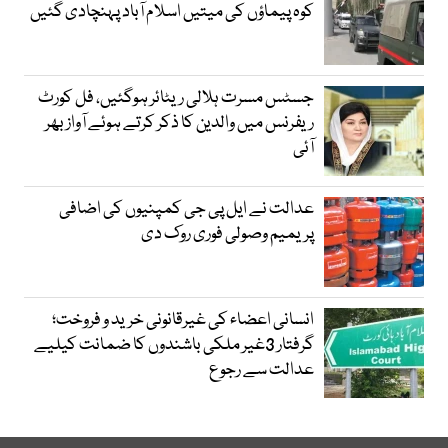
کوہ پیماؤں کی میتیں اسلام آباد پہنچادی گئیں
جسٹس مسرت ہلالی ریٹائر ہوگئیں، فل کورٹ
ریفرنس میں والدین کا ذکر کرتے ہوئے آواز بھر
آئی
عدالت نے ایل پی جی کمپنیوں کی اضافی
پریمیم وصولی فوری روک دی
انسانی اعضاء کی غیرقانونی خرید و فروخت؛
گرفتار 3غیر ملکی باشندوں کا ضمانت کیلیے
عدالت سے رجوع