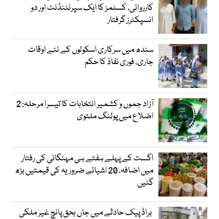
کارروائی، کسٹمز کا ایک سپرنٹنڈنٹ اور دو
انسپکٹرز گرفتار
سندھ میں سرکاری اسکولوں کے نئے اوقات
جاری، فوری نفاذ کا حکم
آزاد جموں و کشمیر انتخابات کا تیسرا مرحلہ: 2
اضلاع میں پولنگ ملتوی
اگست کے پہلے ہفتے ہی مہنگائی کی رفتار
میں اضافہ، 20 اشیائے ضروریہ کی قیمتیں بڑھ
گئیں
براڈ پیک حادثے میں جاں بحق پانچ غیر ملکی