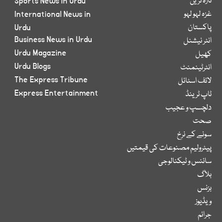
تازہ ترین
Sports News in Urdu
غزہ لہو لہو
International News in
پاکستان
Urdu
Business News in Urdu
انٹر نیشنل
Urdu Magazine
کھیل
Urdu Blogs
انٹرٹینمنٹ
The Express Tribune
لائف اسٹائل
Express Entertainment
ٹاپ ٹرینڈ
دلچسپ و عجیب
صحت
سونے کے نرخ
پیٹرولیم مصنوعات کی قیمتیں
سائنس و ٹیکنالوجی
بلاگ
بزنس
ویڈیوز
جرائم