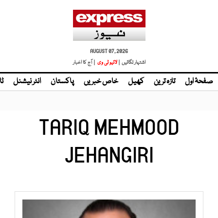
AUGUST 07, 2026
اشتہار لگائیں |
| آج کا اخبار
صفحۂ اول
تازہ ترین
کھیل
خاص خبریں
پاکستان
انٹر نیشنل
ٹا
TARIQ MEHMOOD
JEHANGIRI