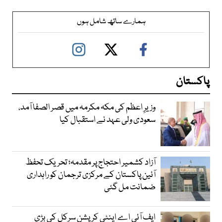
ہمارے ساتھ شامل ہوں
پاکستان
وزیرِ اعظم کی مکہ مکرمہ میں قصر الصفا آمد،
سعودی ولی عہد نے استقبال کیا
آزاد کشمیر احتجاج پر مقدمہ؛ تحریک تحفظ
آئین پاکستان کے مرکزی ترجمان کو راہداری
ضمانت مل گئی
ایف آئی اے اینٹی کرپشن سرکل کی بڑی