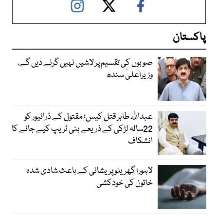
پاکستان
صوبوں کی تقسیم پر لاشیں نہیں گرنے دیں گے،
وزیراعلیٰ سندھ
عبداللہ طاہر قتل کیس؛ مقتول کے ڈرائیور کو
22سالہ لڑکی کے ذریعے ہنی ٹریپ کیے جانے کا
انشکاف
لاہور؛ گھریلو پریشانی کے باعث شادی شدہ
خاتون کی خودکشی