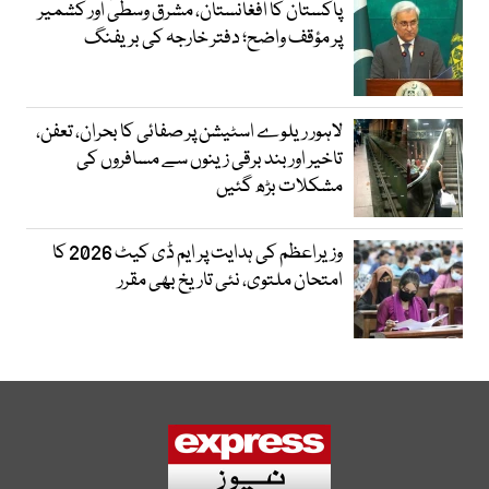
پاکستان کا افغانستان، مشرق وسطیٰ اور کشمیر
پر مؤقف واضح؛ دفتر خارجہ کی بریفنگ
لاہور ریلوے اسٹیشن پر صفائی کا بحران، تعفن،
تاخیر اور بند برقی زینوں سے مسافروں کی
مشکلات بڑھ گئیں
وزیراعظم کی ہدایت پر ایم ڈی کیٹ 2026 کا
امتحان ملتوی، نئی تاریخ بھی مقرر