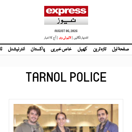
AUGUST 06, 2026
اشتہار لگائیں |
| آج کا اخبار
صفحۂ اول
تازہ ترین
کھیل
خاص خبریں
پاکستان
انٹر نیشنل
ٹا
TARNOL POLICE