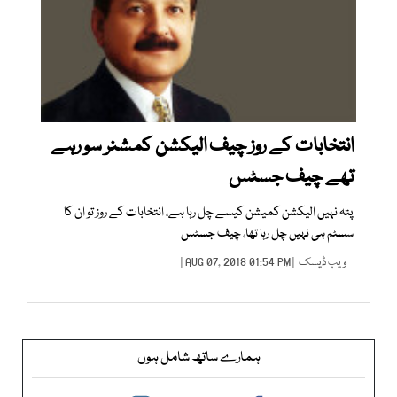
انتخابات کے روز چیف الیکشن کمشنر سو رہے
تھے چیف جسٹس
پتہ نہیں الیکشن کمیشن کیسے چل رہا ہے، انتخابات کے روز تو ان کا
سسٹم ہی نہیں چل رہا تھا، چیف جسٹس
ویب ڈیسک
| AUG 07, 2018 01:54 PM |
ہمارے ساتھ شامل ہوں