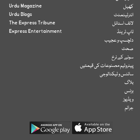
Urdu Magazine
کھیل
Urdu Blogs
انٹرٹینمنٹ
The Express Tribune
لائف اسٹائل
Express Entertainment
ٹاپ ٹرینڈ
دلچسپ و عجیب
صحت
سونے کے نرخ
پیٹرولیم مصنوعات کی قیمتیں
سائنس و ٹیکنالوجی
بلاگ
بزنس
ویڈیوز
جرائم