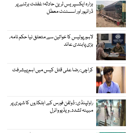
ہزارہ ایکسپریس ٹرین حادثہ؛ غفلت برتنے پر
ڈرائیور اور اسسٹنٹ معطل
لاہور پولیس کا خواتین سے متعلق نیا حکم نامہ،
بڑی پابندی عائد
کراچی: رضا علی قتل کیس میں اہم پیشرفت
راولپنڈی: ڈولفن فورس کے اہلکاروں کا شہری پر
مبینہ تشدد، ویڈیو وائرل