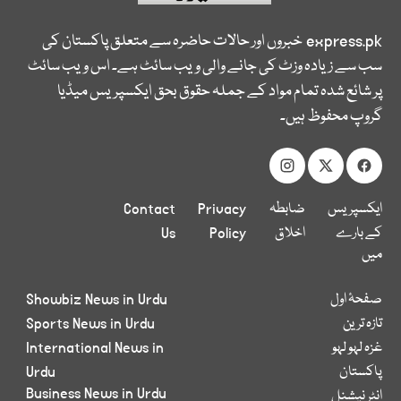
express.pk
خبروں اور حالات حاضرہ سے متعلق پاکستان کی
سب سے زیادہ وزٹ کی جانے والی ویب سائٹ ہے۔ اس ویب سائٹ
پر شائع شدہ تمام مواد کے جملہ حقوق بحق ایکسپریس میڈیا
گروپ محفوظ ہیں۔
ایکسپریس
ضابطہ
Privacy
Contact
کے بارے
اخلاق
Policy
Us
میں
صفحۂ اول
Showbiz News in Urdu
تازہ ترین
Sports News in Urdu
غزہ لہو لہو
International News in
پاکستان
Urdu
Business News in Urdu
انٹر نیشنل