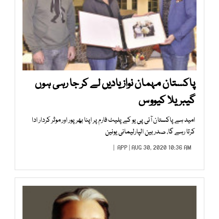
پاکستان مہمان نواز یادیں لے کر جا رہی ہوں
گیبریلا کیووس
امید ہے پاکستان آئی پی یو کے پلیٹ فارم پر اپنا بھرپور اور موثر کردار ادا
کرتا رہے گا، صدر بین الپارلیمانی یونین
APP
| AUG 30, 2020 10:36 AM |