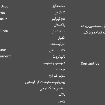
صفحۂ اول
 Urdu
تازہ ترین
rdu
غزہ لہو لہو
ws in
پاکستان
کی سب سے زیادہ
 Urdu
انٹر نیشنل
 تمام مواد کے
کھیل
انٹرٹینمنٹ
bune
لائف اسٹائل
inment
ٹاپ ٹرینڈ
دلچسپ و عجیب
Contact Us
صحت
سونے کے نرخ
پیٹرولیم مصنوعات کی قیمتیں
سائنس و ٹیکنالوجی
بلاگ
بزنس