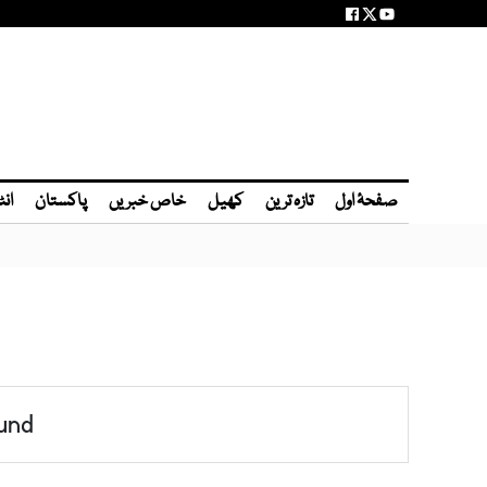
صفحۂ اول
تازہ ترین
کھیل
خاص خبریں
پاکستان
انٹ
und