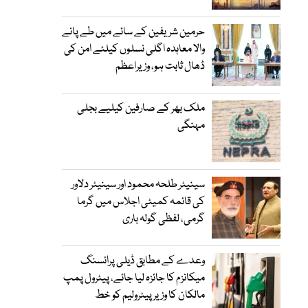
حرمین شریفین کے سائے میں طے پانے
والا معاہدہ اگلی نسلوں کیلئے امن کی
ڈھال ثابت ہو، وزیراعظم
ملک بھر کے صارفین کیلیے بجلی
مہنگی
سینیٹر طلحہ محمود اور سینیٹر دلاور
کی قائمہ کمیٹی اجلاس میں گرما
گرمی، لفظی گولہ باری
وعدے کے مطابق ڈیلی پرائسنگ
میکانزم کا جائزہ لیا جائے، پیٹرول پمپ
مالکان کا وزیرپیٹرولیم کو خط