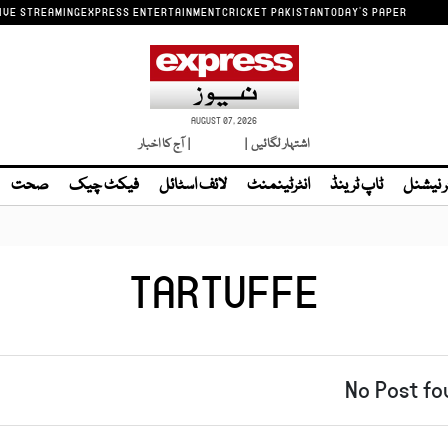
IVE STREAMING
EXPRESS ENTERTAINMENT
CRICKET PAKISTAN
TODAY'S PAPER
AUGUST 07, 2026
اشتہار لگائیں |
لائیو ٹی وی
| آج کا اخبار
ر نیشنل
ٹاپ ٹرینڈ
انٹرٹینمنٹ
لائف اسٹائل
فیکٹ چیک
صحت
TARTUFFE
No Post fo