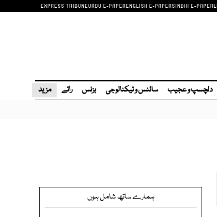
EXPRESS TRIBUNE
URDU E-PAPER
ENGLISH E-PAPER
SINDHI E-PAPER
L
دلچسپ و عجیب
سائنس و ٹیکنالوجی
بزنس
رائے
مزید
ہمارے ساتھ شامل ہوں