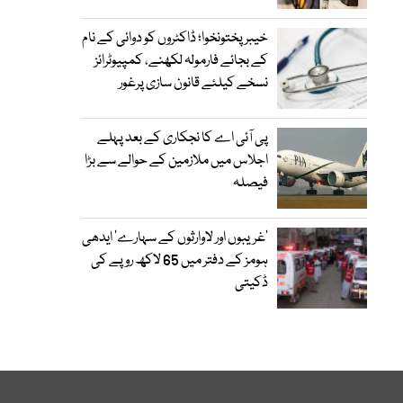
خیبرپختونخوا؛ ڈاکٹروں کو دوائی کے نام
کے بجائے فارمولہ لکھنے، کمپیوٹرائز
نسخے کیلئے قانون سازی پرغور
پی آئی اے کا نجکاری کے بعد پہلے
اجلاس میں ملازمین کے حوالے سے بڑا
فیصلہ
’غریبوں اور لاوارثوں کے سہارے‘ ایدھی
ہومز کے دفتر میں 65 لاکھ روپے کی
ڈکیتی