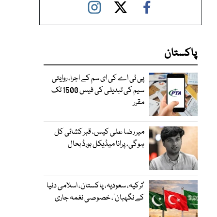
پاکستان
پی ٹی اے کی ای سم کے اجرا، روایتی
سیم کی تبدیلی کی فیس 1500 تک
مقرر
میر رضا علی کیس، قبر کشائی کل
ہوگی، پرانا میڈیکل بورڈ بحال
‘ترکیہ، سعودیہ، پاکستان، اسلامی دنیا
کے نگہبان’، خصوصی نغمہ جاری