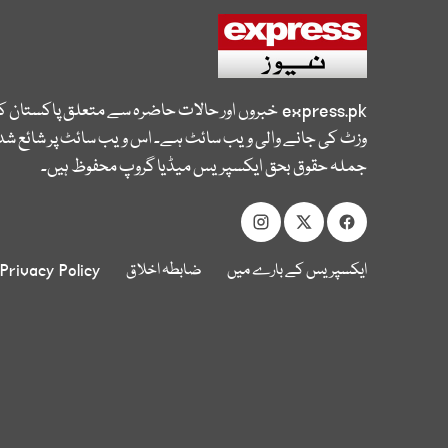
express.pk
خبروں اور حالات حاضرہ سے متعلق پاکستان 
وزٹ کی جانے والی ویب سائٹ ہے۔ اس ویب سائٹ پر شائع شدہ
جملہ حقوق بحق ایکسپریس میڈیا گروپ محفوظ ہیں۔
ایکسپریس کے بارے میں
ضابطہ اخلاق
Privacy Policy