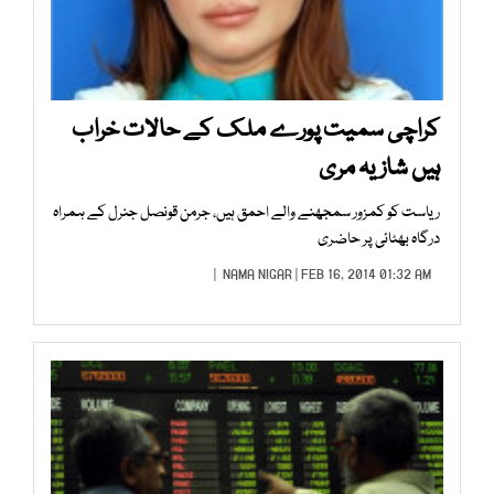
کراچی سمیت پورے ملک کے حالات خراب
ہیں شازیہ مری
ریاست کو کمزور سمجھنے والے احمق ہیں، جرمن قونصل جنرل کے ہمراہ
درگاہ بھٹائی پر حاضری
NAMA NIGAR
| FEB 16, 2014 01:32 AM |