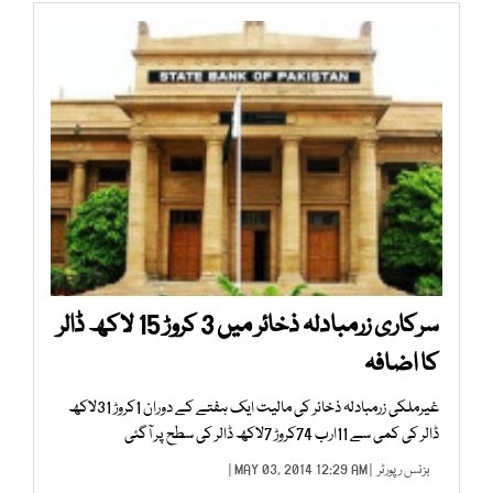
سرکاری زرمبادلہ ذخائر میں 3 کروڑ 15 لاکھ ڈالر
کا اضافہ
غیرملکی زرمبادلہ ذخائر کی مالیت ایک ہفتے کے دوران 1کروڑ 31لاکھ
ڈالر کی کمی سے 11ارب 74کروڑ 7لاکھ ڈالر کی سطح پر آگئی
بزنس رپورٹر
| MAY 03, 2014 12:29 AM |