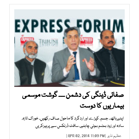
صفائی ڈینگی کی دشمن ۔۔۔ گوشت موسمی
بیماریوں کا دوست
اپنےہاتھ، جسم، کپڑے اور اردگرد کا ماحول صاف رکھیں، خوراک تازہ،
سادہ اور زود ہضم ہونی چاہئے، سافٹ ڈرنکس سے پرہیزکریں
عظیم نذیر
| APR 02, 2014 11:09 PM |