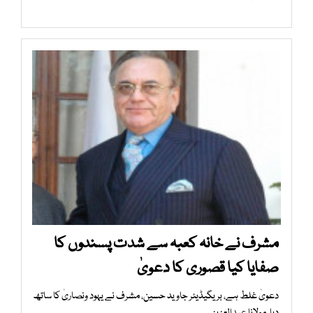
مشرف نے خانہ کعبہ سے شدت پسندوں کا
صفایا کیا قصوری کا دعویٰ
دعویٰ غلط ہے، بریگیڈیئر جاوید حسین، مشرف نے یہود ونصاریٰ کا ساتھ