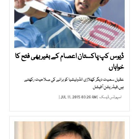
ڈیوس کپ پاکستان اعصام کے بغیر بھی فتح کا
خواہاں
عقیل سمیت دیگر کھلاڑی انڈونیشیا کو ہرانے کی صلاحیت رکھتے
ہیں،فیڈریشن آفیشل
اسپورٹس ڈیسک
| JUL 11, 2015 03:26 AM |