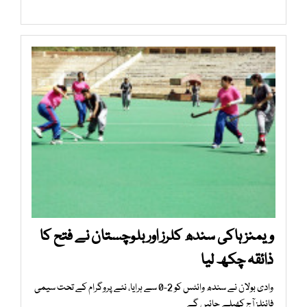
ویمنز ہاکی سندھ کلرز اور بلوچستان نے فتح کا
ذائقہ چکھ لیا
وادی بولان نے سندھ وائٹس کو 2-0 سے ہرایا، نئے پروگرام کے تحت سیمی
فائنلز آج کھیلے جائیں گے