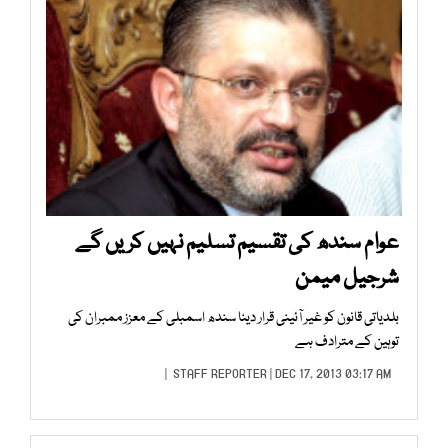
عوام سندھ کی تقسیم تسلیم نہیں کریں گے
شرجیل میمن
بلدیاتی قانون کو غیر آئینی قرار دینا سندھ اسمبلی کے معزز ممبران کی
توہین کے مترادف ہے
STAFF REPORTER
| DEC 17, 2013 03:17 AM |