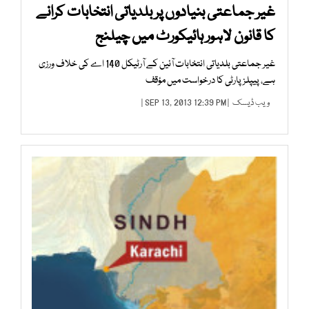
غیر جماعتی بنیادوں پر بلدیاتی انتخابات کرانے
کا قانون لاہور ہائیکورٹ میں چیلنج
غیر جماعتی بلدیاتی انتخابات آئین کے آرٹیکل 140 اے کی خلاف ورزی
ہے، پیپلز پارٹی کا درخواست میں مؤقف
ویب ڈیسک
| SEP 13, 2013 12:39 PM |