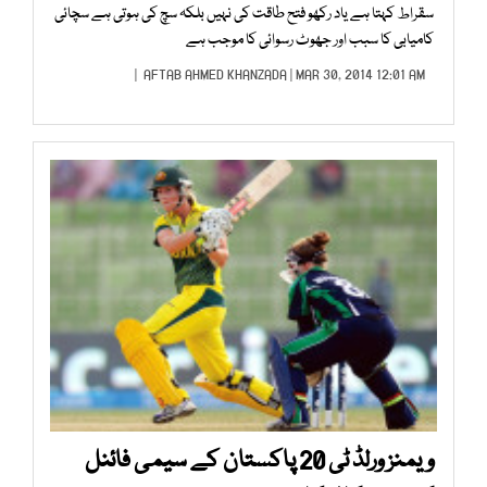
سقراط کہتا ہے یاد رکھو فتح طاقت کی نہیں بلکہ سچ کی ہوتی ہے سچائی
کامیابی کا سبب اور جھوٹ رسوائی کا موجب ہے
AFTAB AHMED KHANZADA
| MAR 30, 2014 12:01 AM |
ویمنز ورلڈ ٹی 20 پاکستان کے سیمی فائنل