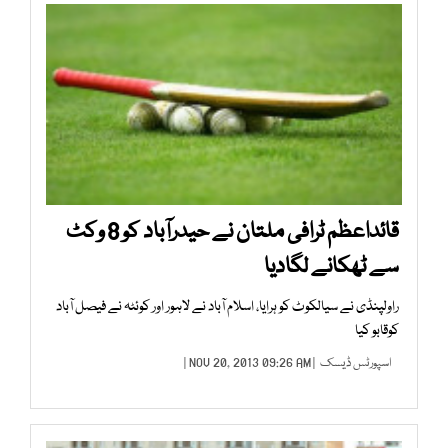
قائداعظم ٹرافی ملتان نے حیدرآباد کو 8 وکٹ
سے ٹھکانے لگادیا
راولپنڈی نے سیالکوٹ کو ہرایا، اسلام آباد نے لاہور اور کوئٹہ نے فیصل آباد
کوقابو کیا
اسپورٹس ڈیسک
| NOV 20, 2013 09:26 AM |