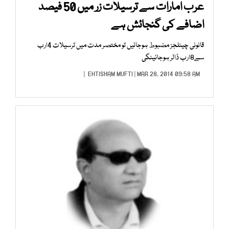
عرب امارات سے ترسیلات زر میں 50 فیصد
اضافے کی گنجائش ہے
قانونی چینلجز مضبوط ہوجائیں تو مختصر مدت میں ترسیلات 4ارب
سے8ارب ڈالر ہوجائینگی
EHTISHAM MUFTI
| MAR 28, 2014 09:58 AM |