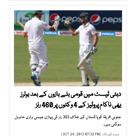
دبئی ٹیسٹ میں قومی بلے بازوں کے بعد بولرز
بھی ناکام پروٹیز کے 4 وکٹوں پر 460 رنز
جنوبی افریقا کو پاکستان کے خلاف 361 رنز کی پہاڑی جیسی برتری حاصل
ہوگئی ہے۔
ویب ڈیسک
| OCT 24, 2013 07:32 PM |