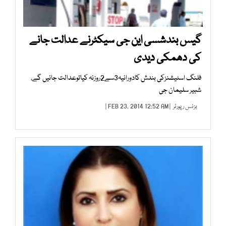
گیس بندشسی این جی سیکٹرنے عدالت جانے
کی دھمکی دیدی
فلنگ اسٹیشنزکی بندش کادورانیہ3سے2روزنہ کیاتوعدالت جائیں گے،
شبیر سلیمان جی
بزنس رپورٹر
| FEB 23, 2014 12:52 AM |