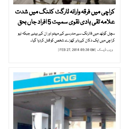
کراچی میں فرقہ وارانہ ٹارگٹ کلنگ میں شدت
علامہ تقی ہادی نقوی سمیت 5 افراد جاں بحق
سچل گوٹھ میں فائرنگ سے مدرسے کے مہتم اور ان کے بیٹے جبکہ نیو
کراچی میں ایک دکان کےباہر کھڑے شخص کو قتل کردیا گیا۔
ویب ڈیسک
| FEB 27, 2014 09:30 AM |