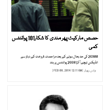
حصص مارکیٹ پھر مندی کا شکار181 پوائنٹس
کمی
26900 کی حد بحال ہونے کے بعد مزاحمت، فروخت کے دباؤ سے
انڈیکس نیچے آکر26681 پوائنٹس پر بند
بزنس رپورٹر
| FEB 08, 2014 12:11 AM |