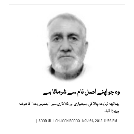
وہ جو اپنے اصل نام سے شرماتا ہے
چنانچہ نہایت چالاکی، ہوشیاری اور کلاکاری سے ’’جمہوریت‘‘ کا شوشہ
چھوڑا گیا۔
SAAD ULLLAH JAAN BARAQ
| NOV 01, 2013 11:56 PM |