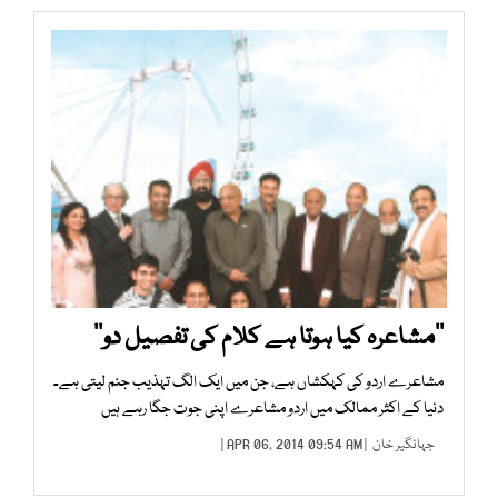
’’مشاعرہ کیا ہوتا ہے کلام کی تفصیل دو‘‘
مشاعرے اردو کی کہکشاں ہے، جن میں ایک الگ تہذیب جنم لیتی ہے۔
دنیا کے اکثر ممالک میں اردو مشاعرے اپنی جوت جگا رہے ہیں
جہانگیر خان
| APR 06, 2014 09:54 AM |