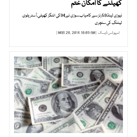
کھیلنے کا امکان ختم
نیوزی لینڈ59رنز سے کامیاب،سوزی نے94کی اننگز کھیلی،آسٹریلوی
لیننگ کی سنچری
اسپورٹس ڈیسک
| MAR 28, 2014 10:09 AM |