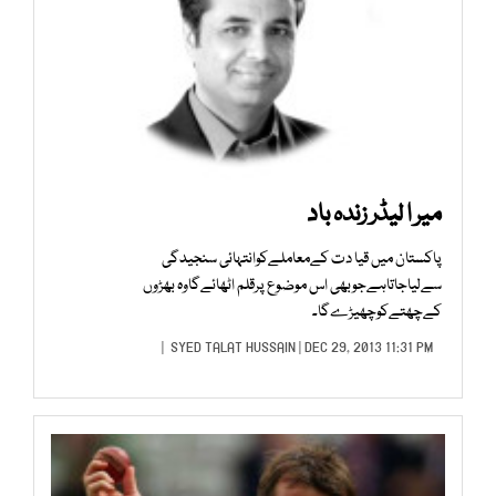
میر ا لیڈر زندہ باد
پاکستان میں قیا دت کےمعاملےکوانتہائی سنجیدگی
سےلیاجاتاہےجوبھی اس موضوع پرقلم اٹھائےگاوہ بھڑوں
کےچھتےکوچھیڑےگا۔
SYED TALAT HUSSAIN
| DEC 29, 2013 11:31 PM |