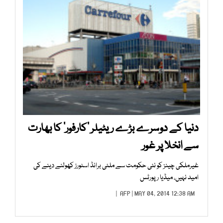
دنیا کے دوسرے بڑے ریٹیلر ’کارفور‘ کا بھارت
سے انخلا پر غور
غیرملکی چینز کو نئی حکومت سے ملٹی برانڈ اسٹورز کھولنے دینے کی
امید نہیں، میڈیا رپورٹس
AFP
| MAY 04, 2014 12:38 AM |