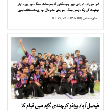
اس میں اب دو رائے نہیں ہو سکتیں کہ ہم حالت جنگ میں ہیں۔ اپنی
نوعیت کی ایک ایسی جنگ جو اپنے خدوخال میں بہت مختلف ہے...
جاوید قاضی
| SEP 27, 2013 12:17 AM |
فیصل آباد وولفز کو چندی گڑھ میں قیام کا