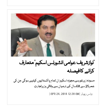
’نوازشریف عوامی انشورنس اسکیم‘ متعارف
کرانے کافیصلہ
مسودہ زیرغورہے،مجوزہ اسکیم ان تمام پاکستانیوں کیلیے ہوگی جن کی
عمر25 سے 60سال کے درمیان ہے،وفاقی وزیرتجارت
بزنس رپورٹر
| APR 24, 2014 12:38 AM |