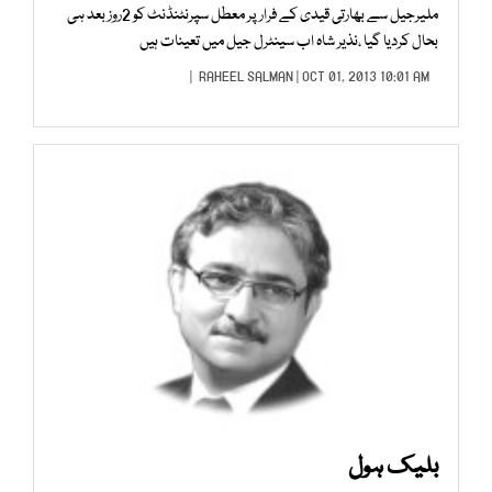
ملیرجیل سے بھارتی قیدی کے فرار پر معطل سپرنٹنڈنٹ کو 2روز بعد ہی
بحال کردیا گیا ،نذیر شاہ اب سینٹرل جیل میں تعینات ہیں
RAHEEL SALMAN
| OCT 01, 2013 10:01 AM |
بلیک ہول