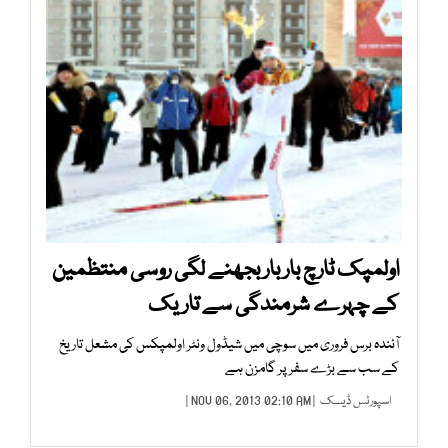
اولمپک ٹارچ بار بار بجھنے لگی روسی منتظمین
کے چہرے شرمندگی سے تاریک
آئندہ برس فروری میں سوچی میں شیڈول ونٹر اولمپکس کی مشعل تاریخ
کے سب سے بڑے سفر پر گامزن ہے
اسپورٹس ڈیسک
| NOV 06, 2013 02:10 AM |