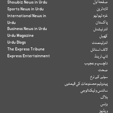
صفحۂ اول
Showbiz News in Urdu
تازہ ترین
Sports News in Urdu
غزہ لہو لہو
International News in
پاکستان
Urdu
Business News in Urdu
انٹر نیشنل
Urdu Magazine
کھیل
Urdu Blogs
انٹرٹینمنٹ
The Express Tribune
لائف اسٹائل
Express Entertainment
ٹاپ ٹرینڈ
دلچسپ و عجیب
صحت
سونے کے نرخ
پیٹرولیم مصنوعات کی قیمتیں
سائنس و ٹیکنالوجی
بلاگ
بزنس
ویڈیوز