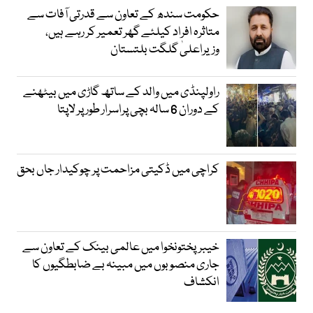
حکومت سندھ کے تعاون سے قدرتی آفات سے
متاثرہ افراد کیلئے گھر تعمیر کر رہے ہیں،
وزیراعلیٰ گلگت بلتستان
راولپنڈی میں والد کے ساتھ گاڑی میں بیٹھنے
کے دوران 6 سالہ بچی پراسرار طور پر لاپتا
کراچی میں ڈکیتی مزاحمت پر چوکیدار جاں بحق
خیبرپختونخوا میں عالمی بینک کے تعاون سے
جاری منصوبوں میں مبینہ بے ضابطگیوں کا
انکشاف