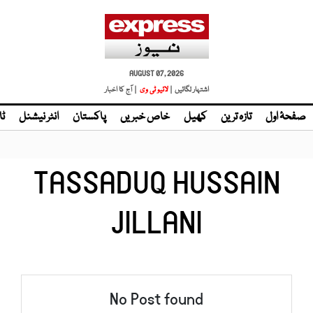
AUGUST 07, 2026
اشتہار لگائیں |
لائیو ٹی وی
| آج کا اخبار
صفحۂ اول
تازہ ترین
کھیل
خاص خبریں
پاکستان
انٹر نیشنل
ٹا
TASSADUQ HUSSAIN
JILLANI
No Post found