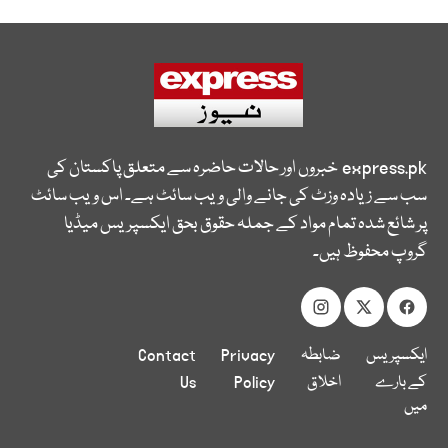
express.pk
خبروں اور حالات حاضرہ سے متعلق پاکستان کی
سب سے زیادہ وزٹ کی جانے والی ویب سائٹ ہے۔ اس ویب سائٹ
پر شائع شدہ تمام مواد کے جملہ حقوق بحق ایکسپریس میڈیا
گروپ محفوظ ہیں۔
ایکسپریس
ضابطہ
Privacy
Contact
کے بارے
اخلاق
Policy
Us
میں