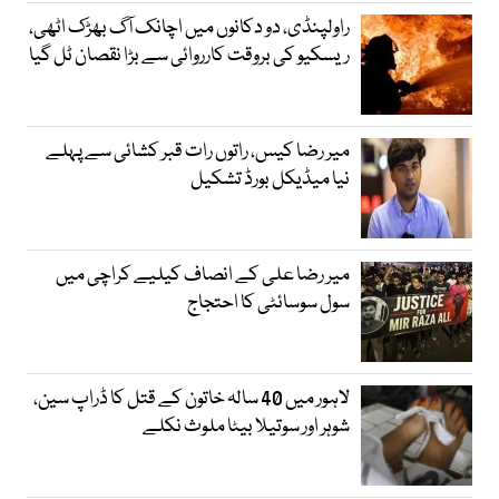
راولپنڈی، دو دکانوں میں اچانک آگ بھڑک اٹھی،
ریسکیو کی بروقت کارروائی سے بڑا نقصان ٹل گیا
میر رضا کیس، راتوں رات قبر کشائی سے پہلے
نیا میڈیکل بورڈ تشکیل
میر رضا علی کے انصاف کیلیے کراچی میں
سول سوسائٹی کا احتجاج
لاہور میں 40 سالہ خاتون کے قتل کا ڈراپ سین،
شوہر اور سوتیلا بیٹا ملوث نکلے