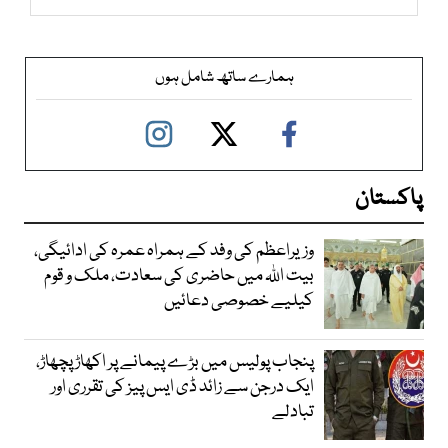
ہمارے ساتھ شامل ہوں
پاکستان
وزیراعظم کی وفد کے ہمراہ عمرہ کی ادائیگی،
بیت اللہ میں حاضری کی سعادت، ملک و قوم
کیلیے خصوصی دعائیں
پنجاب پولیس میں بڑے پیمانے پر اکھاڑ پچھاڑ،
ایک درجن سے زائد ڈی ایس پیز کی تقرری اور
تبادلے