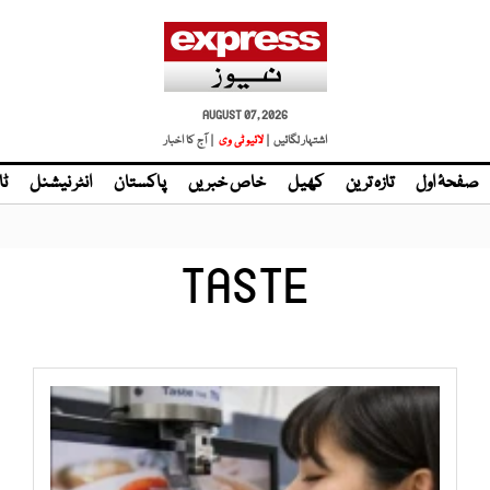
AUGUST 07, 2026
اشتہار لگائیں |
لائیو ٹی وی
| آج کا اخبار
صفحۂ اول
تازہ ترین
کھیل
خاص خبریں
پاکستان
انٹر نیشنل
ٹا
TASTE