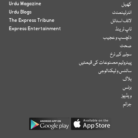
Urdu Magazine
کھیل
Urdu Blogs
انٹرٹینمنٹ
The Express Tribune
لائف اسٹائل
Express Entertainment
ٹاپ ٹرینڈ
دلچسپ و عجیب
صحت
سونے کے نرخ
پیٹرولیم مصنوعات کی قیمتیں
سائنس و ٹیکنالوجی
بلاگ
بزنس
ویڈیوز
جرائم