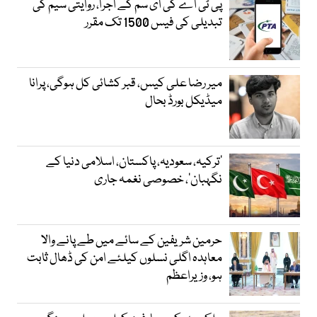
پی ٹی اے کی ای سم کے اجرا، روایتی سیم کی
تبدیلی کی فیس 1500 تک مقرر
میر رضا علی کیس، قبر کشائی کل ہوگی، پرانا
میڈیکل بورڈ بحال
‘ترکیہ، سعودیہ، پاکستان، اسلامی دنیا کے
نگہبان’، خصوصی نغمہ جاری
حرمین شریفین کے سائے میں طے پانے والا
معاہدہ اگلی نسلوں کیلئے امن کی ڈھال ثابت
ہو، وزیراعظم