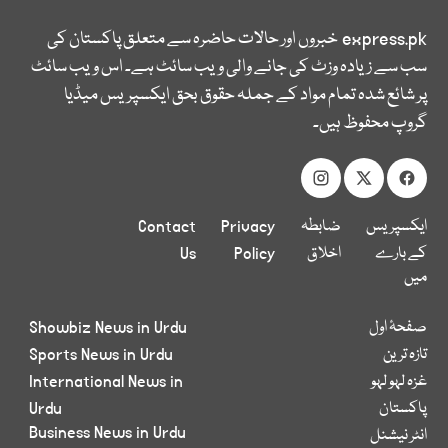
express.pk
خبروں اور حالات حاضرہ سے متعلق پاکستان کی
سب سے زیادہ وزٹ کی جانے والی ویب سائٹ ہے۔ اس ویب سائٹ
پر شائع شدہ تمام مواد کے جملہ حقوق بحق ایکسپریس میڈیا
گروپ محفوظ ہیں۔
ایکسپریس
ضابطہ
Privacy
Contact
کے بارے
اخلاق
Policy
Us
میں
صفحۂ اول
Showbiz News in Urdu
تازہ ترین
Sports News in Urdu
غزہ لہو لہو
International News in
پاکستان
Urdu
Business News in Urdu
انٹر نیشنل