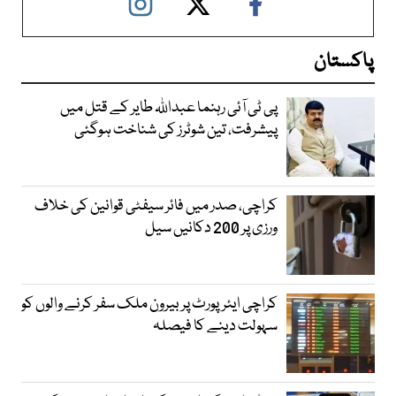
پاکستان
پی ٹی آئی رہنما عبداللہ طایر کے قتل میں
پیشرفت، تین شوٹرز کی شناخت ہوگئی
کراچی، صدر میں فائر سیفٹی قوانین کی خلاف
ورزی پر 200 دکانیں سیل
کراچی ایئرپورٹ پر بیرون ملک سفر کرنے والوں کو
سہولت دینے کا فیصلہ