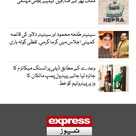
ملک بھر کے صارفین کیلیے بجلی مہنگی
سینیٹر طلحہ محمود اور سینیٹر دلاور کی قائمہ
کمیٹی اجلاس میں گرما گرمی، لفظی گولہ باری
وعدے کے مطابق ڈیلی پرائسنگ میکانزم کا
جائزہ لیا جائے، پیٹرول پمپ مالکان کا
وزیرپیٹرولیم کو خط