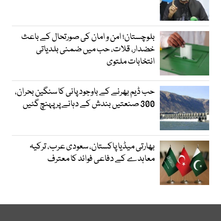
بلوچستان؛ امن و امان کی صورتحال کے باعث
خضدار، قلات، حب میں ضمنی بلدیاتی
انتخابات ملتوی
حب ڈیم بھرنے کے باوجود پانی کا سنگین بحران،
300 صنعتیں بندش کے دہانے پر پہنچ گئیں
بھارتی میڈیا پاکستان، سعودی عرب، ترکیہ
معاہدے کے دفاعی فوائد کا معترف