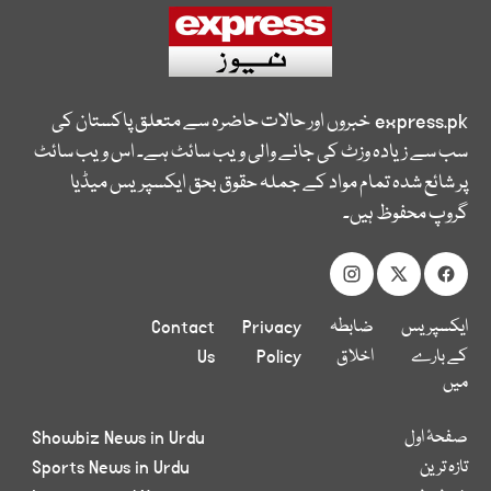
express.pk
خبروں اور حالات حاضرہ سے متعلق پاکستان کی
سب سے زیادہ وزٹ کی جانے والی ویب سائٹ ہے۔ اس ویب سائٹ
پر شائع شدہ تمام مواد کے جملہ حقوق بحق ایکسپریس میڈیا
گروپ محفوظ ہیں۔
ایکسپریس
ضابطہ
Privacy
Contact
کے بارے
اخلاق
Policy
Us
میں
صفحۂ اول
Showbiz News in Urdu
تازہ ترین
Sports News in Urdu