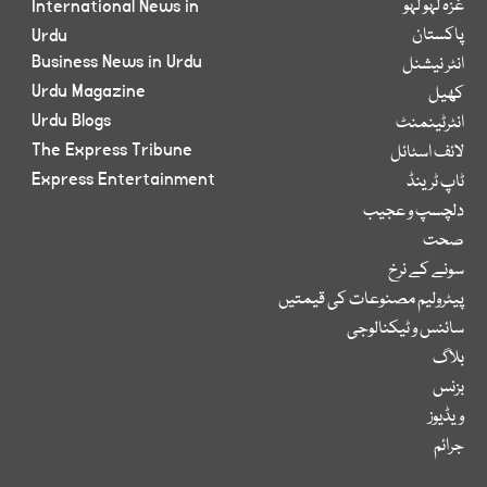
غزہ لہو لہو
International News in
پاکستان
Urdu
Business News in Urdu
انٹر نیشنل
Urdu Magazine
کھیل
Urdu Blogs
انٹرٹینمنٹ
The Express Tribune
لائف اسٹائل
Express Entertainment
ٹاپ ٹرینڈ
دلچسپ و عجیب
صحت
سونے کے نرخ
پیٹرولیم مصنوعات کی قیمتیں
سائنس و ٹیکنالوجی
بلاگ
بزنس
ویڈیوز
جرائم