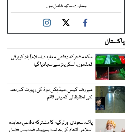
ہمارے ساتھ شامل ہوں
پاکستان
مکہ مشترکہ دفاعی معاہدہ، اسلام آباد کو برقی
قمقموں، اسکرینز سے سجادیا گیا
میر رضا کیس، میڈیکل بورڈ کی رپورٹ کے بعد
نئی تحقیقاتی کمیٹی قائم
پاک، سعودی اور ترکیہ کا مشترکہ دفاعی معاہدہ
اسلامی اتحاد کی جانب اہم پیشرفت ہے، فضل