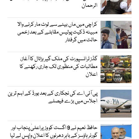
الرحمان
کراچی میں ماں بیٹے سے لوٹ مار کرنے والا
مبینہ ڈکیت پولیس مقابلے کے بعد زخمی
حالت میں گرفتار
گڈز ٹرانسپورٹ کی ملک گیر ہڑتال کا آغاز،
مطالبات کی منظوری تک جاری رکھنے کا
اعلان
پی آئی اے کی نجکاری کے بعد بورڈ کے اہم ترین
اجلاس میں بڑے فیصلے
حافظ نعیم نے 9 اگست کو وزیراعلیٰ پنجاب اور
گورنر ہاؤسز کے باہر دھرنوں کا اعلان واپس لے لیا