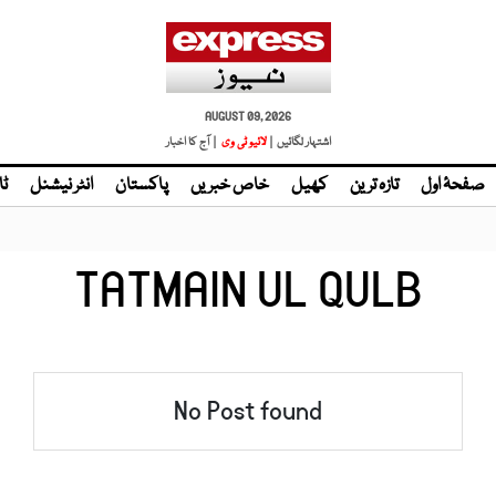
AUGUST 09, 2026
اشتہار لگائیں |
لائیو ٹی وی
| آج کا اخبار
صفحۂ اول
تازہ ترین
کھیل
خاص خبریں
پاکستان
انٹر نیشنل
ٹا
TATMAIN UL QULB
No Post found